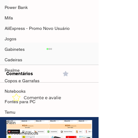
Power Bank
Mifa
AliExpress - Promo Novo Usuário
Jogos
Gabinetes
Cadeiras
Realme
Comentários
0.0 / 5 (0)
Copos e Garrafas
Notebooks
Comente e avalie
Mifa A90 Speaker 60w
Mifa A90 Speak
Fontes para PC
Preto(AliExpress)Preto-
verde(AliExpre
R$263,09🇧🇷Produto no
R$204,66 🇧🇷P
Temu
Brasil
no Brasil
Shein
Eletrodomésticos