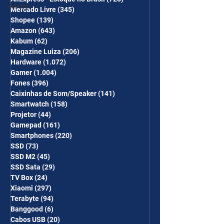
COMBO
Gimbal
Mercado Livre
(345)
345 posts
Shopee
(139)
139 posts
Amazon
(643)
643 posts
Kabum
(62)
62 posts
Magazine Luiza
(206)
206 posts
Hardware
(1.072)
1.072 posts
Gamer
(1.004)
1.004 posts
Fones
(396)
396 posts
Caixinhas de Som/Speaker
(141)
141 posts
Smartwatch
(158)
158 posts
Projetor
(44)
44 posts
Gamepad
(161)
161 posts
Smartphones
(220)
220 posts
SSD
(73)
73 posts
SSD M2
(45)
45 posts
SSD Sata
(29)
29 posts
TV Box
(24)
24 posts
Xiaomi
(297)
297 posts
Terabyte
(94)
94 posts
Banggood
(6)
6 posts
Cabos USB
(20)
20 posts