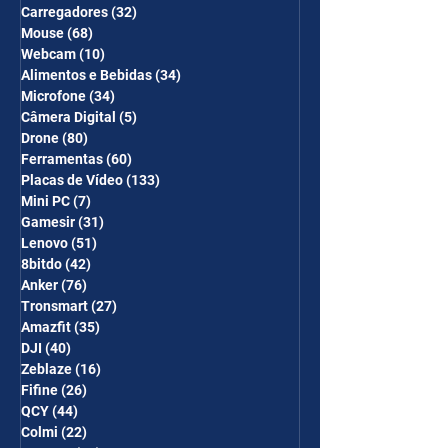
Carregadores
(32)
32 posts
Mouse
(68)
68 posts
Webcam
(10)
10 posts
Alimentos e Bebidas
(34)
34 posts
Microfone
(34)
34 posts
Câmera Digital
(5)
5 posts
Drone
(80)
80 posts
Ferramentas
(60)
60 posts
Placas de Vídeo
(133)
133 posts
Mini PC
(7)
7 posts
Gamesir
(31)
31 posts
Lenovo
(51)
51 posts
8bitdo
(42)
42 posts
Anker
(76)
76 posts
Tronsmart
(27)
27 posts
Amazfit
(35)
35 posts
DJI
(40)
40 posts
Zeblaze
(16)
16 posts
Fifine
(26)
26 posts
QCY
(44)
44 posts
Colmi
(22)
22 posts