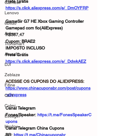
Frete Grátis
Gamesir
https://s.click.aliexpress.com/e/_DmOYFRP
Lenovo
GameSir G7 HE Xbox Gaming Controller 
8bitdo
Gamepad com fio(AliExpress)
Anker
R$387,47
Cupom: BRAE2
Tronsmart
IMPOSTO INCLUSO
Amazfit
Frete Grátis
https://s.click.aliexpress.com/e/_DdwkAEZ
DJI
Zeblaze
ACESSE OS CUPONS DO ALIEXPRESS: 
Fifine
https://www.chinacuponsbr.com/post/cupons
-aliexpress
QCY
Colmi
Canal Telegram 
Fones/Speaker: 
https://t.me/FonesSpeakerC
Essager
upons
Haylou
Canal Telegram China Cupons 
BR: 
https://t.me/Chinacuponsbr