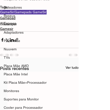
Tags:
Roteadores
GameSir
Gamepads GameSir
Baseus
Gamepad
AliExpress
iclamper
Gamesir
Adaptadores
Placa Mãe
Nuuvem
TVs
Placa Mãe AMD
Ver tudo
Posts recentes
Placa Mãe Intel
Kit Placa Mãe+Processador
Monitores
Suportes para Monitor
Cooler para Processador