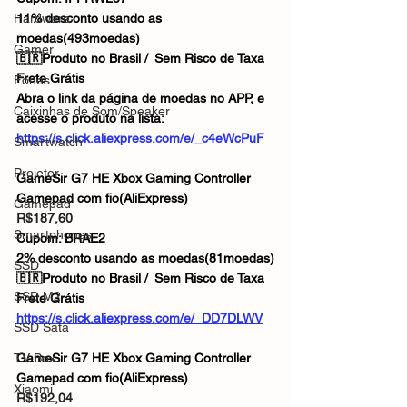
Hardware
11% desconto usando as 
moedas(493moedas)
Gamer
🇧🇷Produto no Brasil / Sem Risco de Taxa
Frete Grátis
Fones
Abra o link da página de moedas no APP, e 
Caixinhas de Som/Speaker
acesse o produto na lista:
https://s.click.aliexpress.com/e/_c4eWcPuF
Smartwatch
Projetor
GameSir G7 HE Xbox Gaming Controller 
Gamepad com fio(AliExpress)
Gamepad
R$187,60
Smartphones
Cupom: BRAE2
2% desconto usando as moedas(81moedas)
SSD
🇧🇷Produto no Brasil / Sem Risco de Taxa
SSD M2
Frete Grátis
https://s.click.aliexpress.com/e/_DD7DLWV
SSD Sata
TV Box
GameSir G7 HE Xbox Gaming Controller 
Gamepad com fio(AliExpress)
Xiaomi
R$192,04