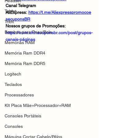
Headset
Canal Telegram 
Tablet
AliExpress: 
https://t.me/Aliexpresspromocoe
secuponsBR
Tribit
Nossos grupos de Promoções: 
Bombas para Pneu/Bola
https://www.chinacuponsbr.com/post/grupos-
canais-páginas
Memórias RAM
Memória Ram DDR4
Memória Ram DDR5
Logitech
Teclados
Processadores
KIt Placa Mãe+Processador+RAM
Consoles Portáteis
Consoles
Máquina Cortar Cabelo/Pêlos