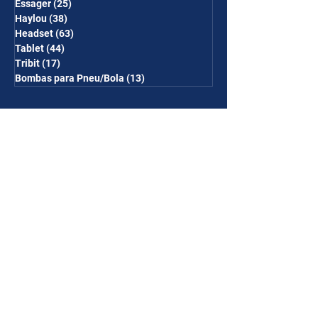
Essager
(25)
25 posts
Haylou
(38)
38 posts
Headset
(63)
63 posts
Tablet
(44)
44 posts
Tribit
(17)
17 posts
Bombas para Pneu/Bola
(13)
13 posts