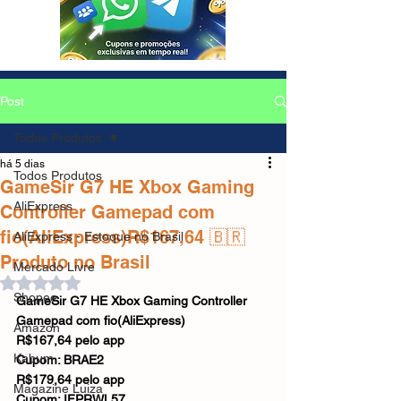
Post
Todos Produtos
há 5 dias
Todos Produtos
GameSir G7 HE Xbox Gaming
AliExpress
Controller Gamepad com
fio(AliExpress)R$167,64 🇧🇷
AliExpress - Estoque no Brasil
Produto no Brasil
Mercado Livre
Avaliado com NaN de 5 estrelas.
Shopee
GameSir G7 HE Xbox Gaming Controller 
Gamepad com fio(AliExpress)
Amazon
R$167,64 pelo app
Kabum
Cupom: BRAE2
R$179,64 pelo app
Magazine Luiza
Cupom: IFPRWL57