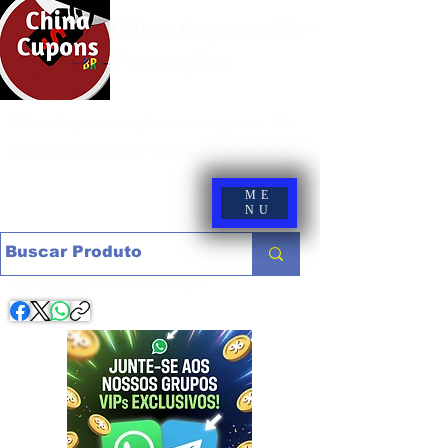
China Cupons BR -
Promoções
Site de promoções e cupons de
lojas nacionais e internacionais
ME
NU
Compartilhe com os amigos