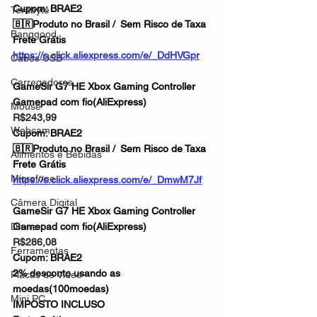
Cupom: BRAE2
Terabyte
🇧🇷Produto no Brasil / Sem Risco de Taxa
Banggood
Frete Grátis
https://s.click.aliexpress.com/e/_DdHVGpr
Cabos USB
Carregadores
GameSir G7 HE Xbox Gaming Controller 
Gamepad com fio(AliExpress)
Mouse
R$243,99
Webcam
Cupom: BRAE2
🇧🇷Produto no Brasil / Sem Risco de Taxa
Alimentos e Bebidas
Frete Grátis
Microfone
https://s.click.aliexpress.com/e/_DmwM7Jf
Câmera Digital
GameSir G7 HE Xbox Gaming Controller 
Drone
Gamepad com fio(AliExpress)
R$286,08
Ferramentas
Cupom: BRAE2
2% desconto usando as 
Placas de Vídeo
moedas(100moedas)
Mini PC
IMPOSTO INCLUSO