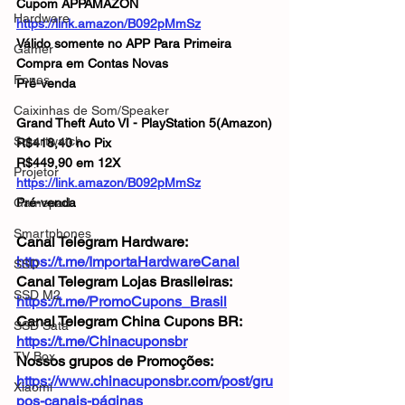
Cupom APPAMAZON
Hardware
https://link.amazon/B092pMmSz
Válido somente no APP Para Primeira 
Gamer
Compra em Contas Novas
Fones
Pré-venda
Caixinhas de Som/Speaker
Grand Theft Auto VI - PlayStation 5(Amazon)
Smartwatch
R$418,40 no Pix
R$449,90 em 12X
Projetor
https://link.amazon/B092pMmSz
Gamepad
Pré-venda
Smartphones
Canal Telegram Hardware: 
https://t.me/ImportaHardwareCanal
SSD
Canal Telegram Lojas Brasileiras: 
SSD M2
https://t.me/PromoCupons_Brasil
Canal Telegram China Cupons BR: 
SSD Sata
https://t.me/Chinacuponsbr
TV Box
Nossos grupos de Promoções: 
https://www.chinacuponsbr.com/post/gru
Xiaomi
pos-canais-páginas