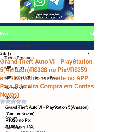
Post
Todos Produtos
3 de jul.
Todos Produtos
Grand Theft Auto VI - PlayStation
AliExpress
5(Amazon)R$328 no Pix//R$359
em 12X(Válido somente no APP
AliExpress - Estoque no Brasil
Para Primeira Compra em Contas
Mercado Livre
Novas)
Shopee
Avaliado com NaN de 5 estrelas.
Grand Theft Auto VI - PlayStation 5(Amazon)
Amazon
(Contas Novas)
Kabum
R$328 no Pix
R$359 em 12X
Magazine Luiza