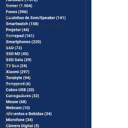
Gamer
(1.004)
1.004 posts
Power Bank
Fones
(396)
396 posts
Mifa
Caixinhas de Som/Speaker
(141)
141 posts
Smartwatch
(158)
158 posts
AliExpress - Promo Novo Usuário
Projetor
(44)
44 posts
Gamepad
(161)
161 posts
Jogos
Smartphones
(220)
220 posts
Gabinetes
SSD
(73)
73 posts
SSD M2
(45)
45 posts
Cadeiras
SSD Sata
(29)
29 posts
Realme
TV Box
(24)
24 posts
Xiaomi
(297)
297 posts
Copos e Garrafas
Terabyte
(94)
94 posts
Banggood
(6)
6 posts
Notebooks
Cabos USB
(20)
20 posts
Fontes para PC
Carregadores
(32)
32 posts
Mouse
(68)
68 posts
Temu
Webcam
(10)
10 posts
Alimentos e Bebidas
(34)
34 posts
Shein
Microfone
(34)
34 posts
Eletrodomésticos
Câmera Digital
(5)
5 posts