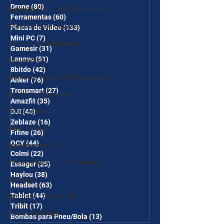
Drone
(80)
80 posts
Memória Ram DDR5 Notebook
Ferramentas
(60)
60 posts
Acessórios de Celular
Placas de Vídeo
(133)
133 posts
Mini PC
(7)
7 posts
Câmera de Segurança
Gamesir
(31)
31 posts
Lenovo
(51)
51 posts
MousePads
8bitdo
(42)
42 posts
Memórtia Ram DDR4 Notebook
Anker
(76)
76 posts
Tronsmart
(27)
27 posts
Roupas e Acessórios
Amazfit
(35)
35 posts
Robô Aspirador
DJI
(40)
40 posts
Zeblaze
(16)
16 posts
Mesa para PC
Fifine
(26)
26 posts
QCY
(44)
44 posts
Impressoras 3D
Colmi
(22)
22 posts
Veículos de Controle Remoto
Essager
(25)
25 posts
Haylou
(38)
38 posts
Relógios
Headset
(63)
63 posts
Tablet
(44)
44 posts
Pen drive / Cartão SD
Tribit
(17)
17 posts
Cooler Gabinete
Bombas para Pneu/Bola
(13)
13 posts