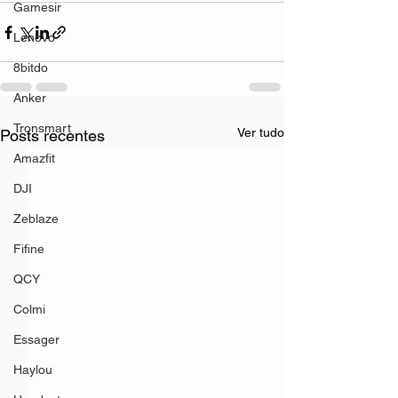
Gamesir
Lenovo
8bitdo
Anker
Tronsmart
Ver tudo
Posts recentes
Amazfit
DJI
Zeblaze
Fifine
QCY
Colmi
Essager
Haylou