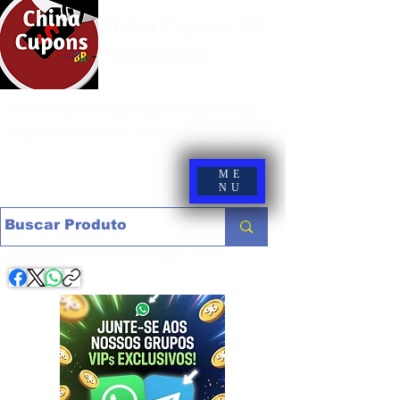
China Cupons BR -
Promoções
Site de promoções e cupons de
lojas nacionais e internacionais
ME
NU
Compartilhe com os amigos