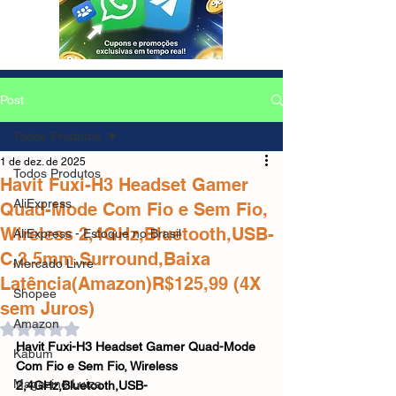
Post
Todos Produtos
1 de dez. de 2025
Todos Produtos
Havit Fuxi-H3 Headset Gamer
AliExpress
Quad-Mode Com Fio e Sem Fio,
Wireless 2,4GHz,Bluetooth,USB-
AliExpress - Estoque no Brasil
C,3,5mm.Surround,Baixa
Mercado Livre
Latência(Amazon)R$125,99 (4X
Shopee
sem Juros)
Amazon
Avaliado com NaN de 5 estrelas.
Havit Fuxi-H3 Headset Gamer Quad-Mode 
Kabum
Com Fio e Sem Fio, Wireless 
Magazine Luiza
2,4GHz,Bluetooth,USB-