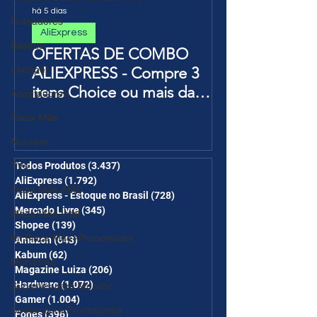
há 5 dias
Roteadores
AliExpress
Baseus
OFERTAS DE COMBO
iclamper
ALIEXPRESS - Compre 3
itens Choice ou mais da
Adaptadores
Página de Promoções e
Placa Mãe
Ganhe Frete Grátis(R$10 de
Nuuvem
desc em 6 itens/R$25 de
desc em 10 itens) OS
TVs
Todos Produtos
(3.437)
3.437 posts
AliExpress
(1.792)
1.792 posts
CUPONS SÃO VÁLIDOS NO
Placa Mãe AMD
AliExpress - Estoque no Brasil
(728)
728 posts
COMBO
Mercado Livre
(345)
345 posts
Placa Mãe Intel
Shopee
(139)
139 posts
Kit Placa Mãe+Processador
Amazon
(643)
643 posts
Kabum
(62)
62 posts
Monitores
Magazine Luiza
(206)
206 posts
Hardware
(1.072)
1.072 posts
Suportes para Monitor
Gamer
(1.004)
1.004 posts
Cooler para Processador
Fones
(396)
396 posts