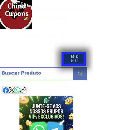
China Cupons BR -
Promoções
Site de promoções e cupons de
lojas nacionais e internacionais
ME
NU
Compartilhe com os amigos