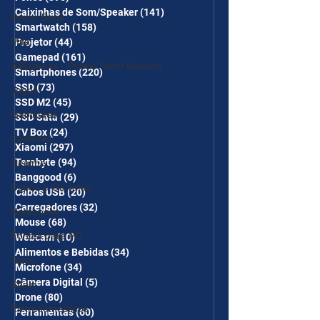
Caixinhas de Som/Speaker
(141)
141 posts
Power Bank
Smartwatch
(158)
158 posts
Mifa
Projetor
(44)
44 posts
Gamepad
(161)
161 posts
AliExpress - Promo Novo Usuário
Smartphones
(220)
220 posts
SSD
(73)
73 posts
Jogos
SSD M2
(45)
45 posts
Gabinetes
SSD Sata
(29)
29 posts
TV Box
(24)
24 posts
Cadeiras
Xiaomi
(297)
297 posts
Terabyte
(94)
94 posts
Realme
Banggood
(6)
6 posts
Copos e Garrafas
Cabos USB
(20)
20 posts
Carregadores
(32)
32 posts
Notebooks
Mouse
(68)
68 posts
Fontes para PC
Webcam
(10)
10 posts
Alimentos e Bebidas
(34)
34 posts
Temu
Microfone
(34)
34 posts
Câmera Digital
(5)
5 posts
Shein
Drone
(80)
80 posts
Eletrodomésticos
Ferramentas
(60)
60 posts