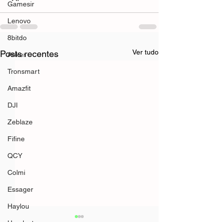
Gamesir
Lenovo
8bitdo
Ver tudo
Posts recentes
Anker
Tronsmart
Amazfit
DJI
Zeblaze
Fifine
QCY
Colmi
Essager
Haylou