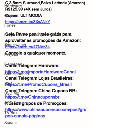
C,3,5mm.Surround,Baixa Latência(Amazon)
Hardware
R$
125,99
 (4X sem Juros)
Gamer
Cupom: ULTIMODIA
https://amzn.to/3XsANkY
Fones
Seja Prime por 1 mês grátis para 
Caixinhas de Som/Speaker
aproveitar as promoções da Amazon:
Smartwatch
https://amzn.to/47NVz34
Cancele a qualquer momento.
Projetor
Gamepad
Canal Telegram Hardware: 
https://t.me/ImportaHardwareCanal
Smartphones
Canal Telegram Lojas Brasileiras: 
SSD
https://t.me/PromoCupons_Brasil
Canal Telegram China Cupons BR: 
SSD M2
https://t.me/Chinacuponsbr
SSD Sata
Nossos grupos de Promoções: 
https://www.chinacuponsbr.com/post/gru
TV Box
pos-canais-páginas
Xiaomi