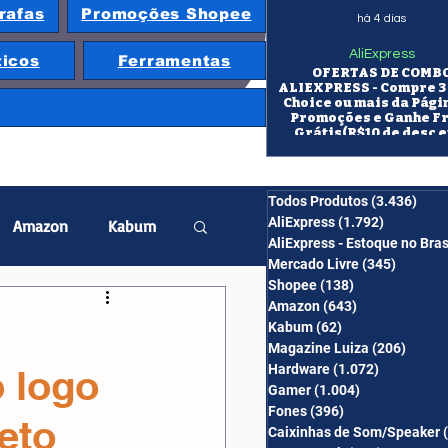
rafas
Promoções Shopee
há 4 dias
AliExpress
ticos
Ferramentas
OFERTAS DE COMB
ALIEXPRESS - Compre 3 
Choice ou mais da Pági
Promoções e Ganhe F
Grátis(R$10 de desc e
itens/R$25 de desc em 10
OS CUPONS SÃO VÁLID
COMBO
Todos Produtos
(3.436)
3.43
AliExpress
(1.792)
1.792 pos
Amazon
Kabum
AliExpress - Estoque no Bras
Mercado Livre
(345)
345 pos
Shopee
(138)
138 posts
twatch
Projetor
Amazon
(643)
643 posts
Kabum
(62)
62 posts
Magazine Luiza
(206)
206 po
Hardware
(1.072)
1.072 post
 logo
erabyte
Banggood
Gamer
(1.004)
1.004 posts
Fones
(396)
396 posts
eto
Caixinhas de Som/Speaker