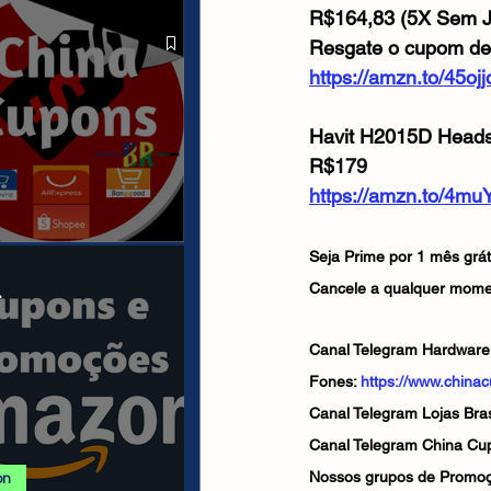
 ALIEXPRESS
R$164,83 (5X Sem J
Resgate o cupom de
https://amzn.to/45ojj
Havit H2015D Head
R$
179
https://amzn.to/4m
Seja Prime por 1 mês grá
anais/Páginas
Cancele a qualquer mome
.
Canal Telegram Hardware:
Fones: 
https://www.china
Canal Telegram Lojas Brasi
Canal Telegram China Cu
Nossos grupos de Promoç
on