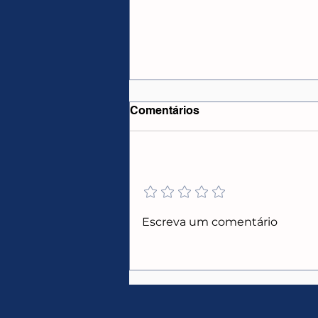
Comentários
Adicione uma avaliação
CUPONS E PROMOÇÕES
Escreva um comentário
AMAZON