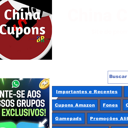
China 
Site de pro
Importantes e Recentes
Cupons Amazon
Fones
Gamepads
Promoções Ali