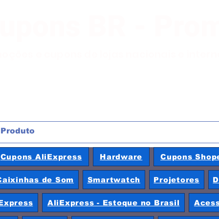
Cupons BR - Pro
moções e cupons de lojas nacionais e inter
Cupons AliExpress
Hardware
Cupons Shop
Caixinhas de Som
Smartwatch
Projetores
D
Express
AliExpress - Estoque no Brasil
Acess