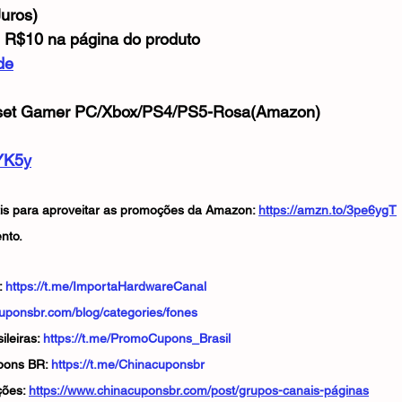
uros)
 R$10 na página do produto
de
set Gamer PC/Xbox/PS4/PS5-Rosa(Amazon)
uYK5y
tis para aproveitar as promoções da Amazon: 
https://amzn.to/3pe6ygT
nto.
 
https://t.me/ImportaHardwareCanal
cuponsbr.com/blog/categories/fones
leiras: 
https://t.me/PromoCupons_Brasil
pons BR: 
https://t.me/Chinacuponsbr
ões: 
https://www.chinacuponsbr.com/post/grupos-canais-páginas