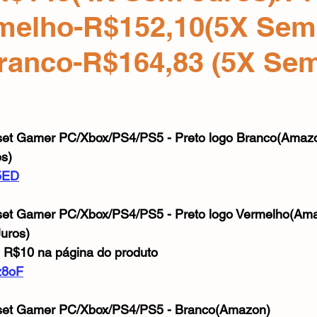
Mouse
Webcam
Alimentos e Bebidas
Microfone
rmelho-R$152,10(5X Sem
Branco-R$164,83 (5X Se
e 5 estrelas.
et Gamer PC/Xbox/PS4/PS5 - Preto logo Branco
(Amaz
s)
u5ED
et Gamer PC/Xbox/PS4/PS5 - Preto logo Vermelho
(Ama
uros)
 R$10 na página do produto
z8oF
set Gamer PC/Xbox/PS4/PS5 - Branco(Amazon)