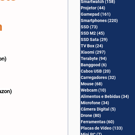
Smartwatch
(158)
158 posts
Câmera Digital
Projetor
(44)
44 posts
Gamepad
(161)
161 posts
Smartphones
(220)
220 post
m
SSD
(73)
73 posts
SSD M2
(45)
45 posts
SSD Sata
(29)
29 posts
TV Box
(24)
24 posts
Xiaomi
(297)
297 posts
on)
Terabyte
(94)
94 posts
Banggood
(6)
6 posts
Cabos USB
(20)
20 posts
Carregadores
(32)
32 posts
Mouse
(68)
68 posts
Webcam
(10)
10 posts
zon)
Alimentos e Bebidas
(34)
34
Microfone
(34)
34 posts
Câmera Digital
(5)
5 posts
Drone
(80)
80 posts
Ferramentas
(60)
60 posts
Placas de Vídeo
(133)
133 p
Mini PC
(7)
7 posts