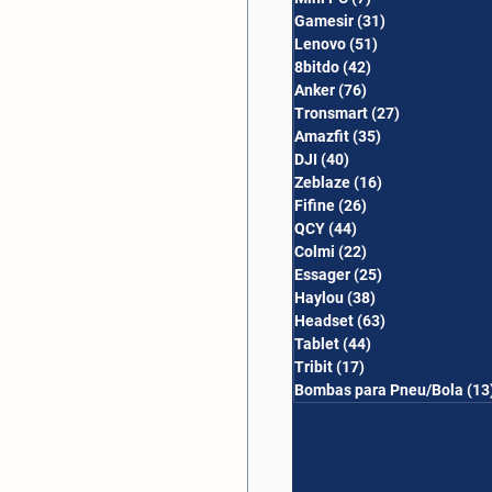
Gamesir
(31)
31 posts
Lenovo
(51)
51 posts
8bitdo
(42)
42 posts
Anker
(76)
76 posts
Tronsmart
(27)
27 posts
Amazfit
(35)
35 posts
DJI
(40)
40 posts
Zeblaze
(16)
16 posts
Fifine
(26)
26 posts
QCY
(44)
44 posts
Colmi
(22)
22 posts
Essager
(25)
25 posts
Haylou
(38)
38 posts
Headset
(63)
63 posts
Tablet
(44)
44 posts
Tribit
(17)
17 posts
Bombas para Pneu/Bola
(13