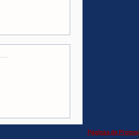
as.
ções
essador AMD Ryzen 5
(Mercado Livre)R$468
Páginas de Promo