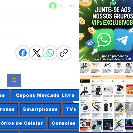
Login
moções
nacionais
Compartilhe com os amigos
ee
Cupons Mercado Livre
rones
Smartphones
TVs
órios de Celular
Consoles