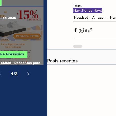
Tags:
Havit
Fones Havit
 SHEIN
Headset
Amazon
Ha
n. de 2025
 e Acessórios
Posts recentes
EMMA - Descontos para
, Camas, Travesseiros e
os
1
/
2