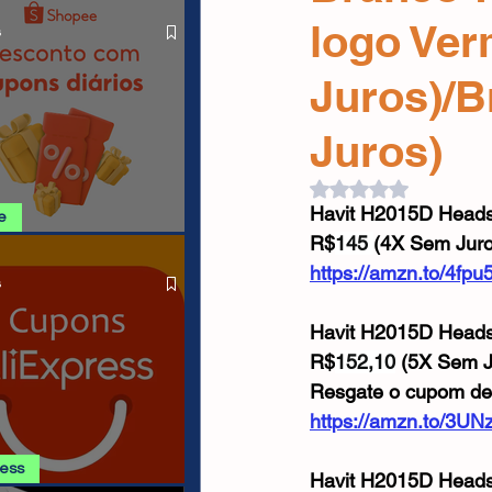
O LIVRE
Cabos USB
Carregadores
logo Ve
s
Juros)/
Drone
Juros)
Avaliado com NaN d
Havit H2015D Heads
e
R$
145 
(4X Sem Juro
SHOPEE 06/08
https://amzn.to/4fp
s
Havit H2015D Heads
R$
152,10
 (5X Sem J
Resgate o cupom de
https://amzn.to/3UN
ress
Havit H2015D Head