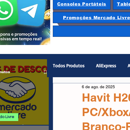
Consoles Portáteis
Tabl
Promoções Mercado Livr
Todos Produtos
AliExpress
A
nutos
6 de ago. de 2025
Magazine Luiza
Hardware
Havit H
PC/Xbox
Gamepad
Smartphones
o Livre
Branco-
 E PROMOÇÕES