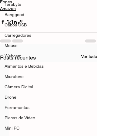
Fones
Terabyte
Amazon
Banggood
Cabos USB
Carregadores
Mouse
Webcam
Ver tudo
Posts recentes
Alimentos e Bebidas
Microfone
Câmera Digital
Drone
Ferramentas
Placas de Vídeo
Mini PC