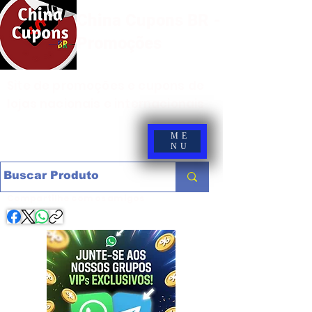
China Cupons BR -
Promoções
Site de promoções e cupons de
lojas nacionais e internacionais
ME
NU
Compartilhe com os amigos