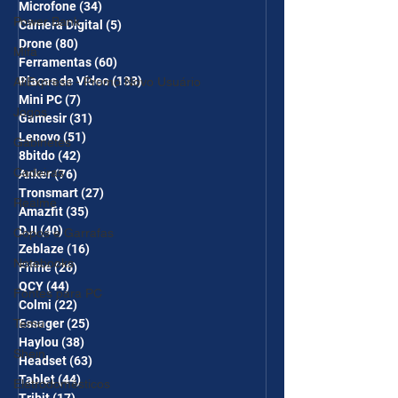
Microfone
(34)
34 posts
Power Bank
Câmera Digital
(5)
5 posts
Drone
(80)
80 posts
Mifa
Ferramentas
(60)
60 posts
Placas de Vídeo
(133)
133 posts
AliExpress - Promo Novo Usuário
Mini PC
(7)
7 posts
Jogos
Gamesir
(31)
31 posts
Lenovo
(51)
51 posts
Gabinetes
8bitdo
(42)
42 posts
Cadeiras
Anker
(76)
76 posts
Tronsmart
(27)
27 posts
Realme
Amazfit
(35)
35 posts
DJI
(40)
40 posts
Copos e Garrafas
Zeblaze
(16)
16 posts
Notebooks
Fifine
(26)
26 posts
QCY
(44)
44 posts
Fontes para PC
Colmi
(22)
22 posts
Temu
Essager
(25)
25 posts
Haylou
(38)
38 posts
Shein
Headset
(63)
63 posts
Tablet
(44)
44 posts
Eletrodomésticos