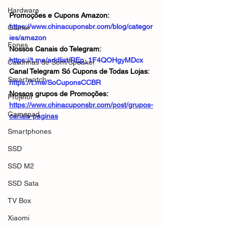
Hardware
Promoções e Cupons Amazon: 
https://www.chinacuponsbr.com/blog/categor
Gamer
ies/amazon
Fones
Nossos Canais do Telegram: 
https://t.me/addlist/REp_1F4QOHgyMDcx
Caixinhas de Som/Speaker
Canal Telegram Só Cupons de Todas Lojas: 
Smartwatch
https://t.me/SoCuponsCCBR
Nossos grupos de Promoções: 
Projetor
https://www.chinacuponsbr.com/post/grupos-
Gamepad
canais-paginas
Smartphones
SSD
SSD M2
SSD Sata
TV Box
Xiaomi