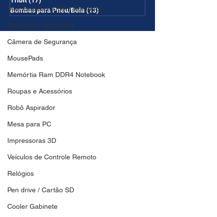
Tribit
(17)
17 posts
Memória Ram DDR5 Notebook
Bombas para Pneu/Bola
(13)
13 posts
Acessórios de Celular
Câmera de Segurança
MousePads
Memórtia Ram DDR4 Notebook
Roupas e Acessórios
Robô Aspirador
Mesa para PC
Impressoras 3D
Veículos de Controle Remoto
Relógios
Pen drive / Cartão SD
Cooler Gabinete