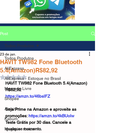
Post
Todos Produtos
23 de jan.
Todos Produtos
HAVIT TW982 Fone Bluetooth
AliExpress
5.4(Amazon)R$82,92
Avaliado com NaN de 5 estrelas.
AliExpress - Estoque no Brasil
HAVIT TW982 Fone Bluetooth 5.4(Amazon)
Mercado Livre
R$82,92
https://amzn.to/46bsIFZ
Shopee
Amazon
Seja Prime na Amazon e aproveite as 
promoções: 
https://amzn.to/4kBUoIw
Kabum
Teste Grátis por 30 dias. Cancele a 
Magazine Luiza
qualquer momento.