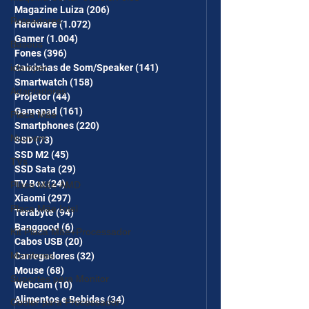
Magazine Luiza
(206)
206 posts
Roteadores
Hardware
(1.072)
1.072 posts
Gamer
(1.004)
1.004 posts
Baseus
Fones
(396)
396 posts
iclamper
Caixinhas de Som/Speaker
(141)
141 posts
Smartwatch
(158)
158 posts
Adaptadores
Projetor
(44)
44 posts
Gamepad
(161)
161 posts
Placa Mãe
Smartphones
(220)
220 posts
Nuuvem
SSD
(73)
73 posts
SSD M2
(45)
45 posts
TVs
SSD Sata
(29)
29 posts
TV Box
(24)
24 posts
Placa Mãe AMD
Xiaomi
(297)
297 posts
Placa Mãe Intel
Terabyte
(94)
94 posts
Banggood
(6)
6 posts
Kit Placa Mãe+Processador
Cabos USB
(20)
20 posts
Monitores
Carregadores
(32)
32 posts
Mouse
(68)
68 posts
Suportes para Monitor
Webcam
(10)
10 posts
Alimentos e Bebidas
(34)
34 posts
Cooler para Processador