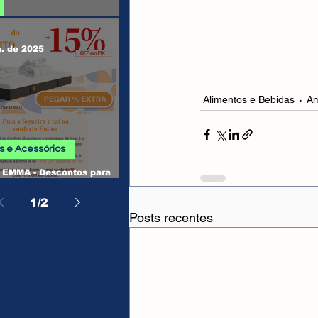
 SHEIN
n. de 2025
Alimentos e Bebidas
A
 e Acessórios
EMMA - Descontos para
, Camas, Travesseiros e
os
1
/
2
Posts recentes