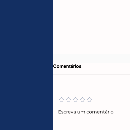
Comentários
Adicione uma avaliação
CUPONS E PROMOÇÕES
Escreva um comentário
AMAZON