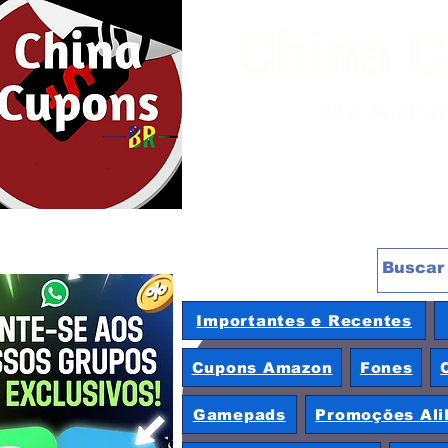
China 
Site de pro
Importantes e Recentes
Cupons Amazon
Fones
Gamepads
Promoções Ali