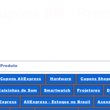
Cupons BR - Pro
moções e cupons de lojas nacionais e inter
Cupons AliExpress
Hardware
Cupons Shop
Caixinhas de Som
Smartwatch
Projetores
D
Express
AliExpress - Estoque no Brasil
Acess