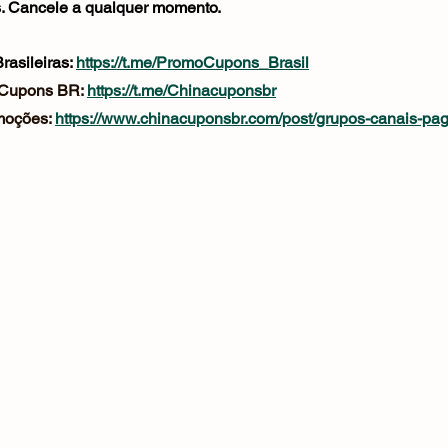
as. Cancele a qualquer momento.
asileiras: 
https://t.me/PromoCupons_Brasil
 Cupons BR: 
https://t.me/Chinacuponsbr
oções: 
https://www.chinacuponsbr.com/post/grupos-canais-pa