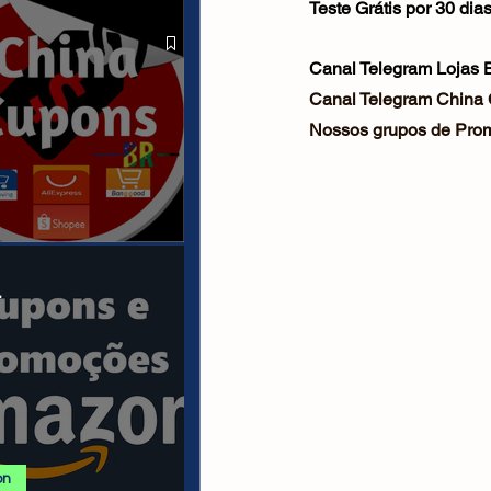
Teste Grátis por 30 di
 ALIEXPRESS
Canal Telegram Lojas Br
Canal Telegram China
Nossos grupos de Prom
anais/Páginas
.
on