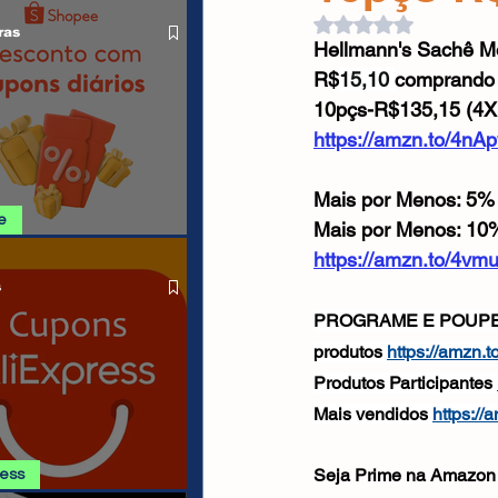
O LIVRE
Cabos USB
Carregadores
Avaliado com NaN d
ras
Hellmann's Sachê M
R$
15,10 
comprando 
Drone
10pçs-R$135,15 (4X
https://amzn.to/4n
Mais por Menos: 5% 
e
Mais por Menos: 10%
https://amzn.to/4v
SHOPEE 06/08
s
PROGRAME E POUPE Com
produtos 
https://amzn.
Produtos Participantes 
Mais vendidos 
https:/
Seja Prime na Amazon 
ress