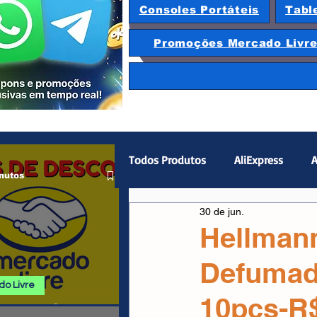
Consoles Portáteis
Tabl
Promoções Mercado Livr
Todos Produtos
AliExpress
A
nutos
30 de jun.
Magazine Luiza
Hardware
Hellman
Defumad
Gamepad
Smartphones
o Livre
10pçs-R$
 E PROMOÇÕES