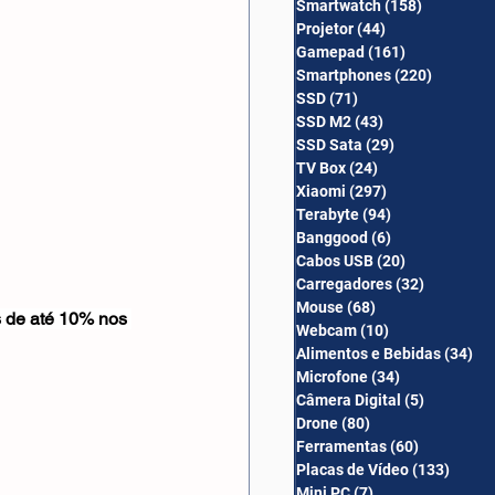
Smartwatch
(158)
158 posts
Câmera Digital
Projetor
(44)
44 posts
Gamepad
(161)
161 posts
Smartphones
(220)
220 post
SSD
(71)
71 posts
SSD M2
(43)
43 posts
SSD Sata
(29)
29 posts
TV Box
(24)
24 posts
Xiaomi
(297)
297 posts
Terabyte
(94)
94 posts
Banggood
(6)
6 posts
Cabos USB
(20)
20 posts
Carregadores
(32)
32 posts
Mouse
(68)
68 posts
de até 10% nos 
Webcam
(10)
10 posts
Alimentos e Bebidas
(34)
34
Microfone
(34)
34 posts
Câmera Digital
(5)
5 posts
Drone
(80)
80 posts
Ferramentas
(60)
60 posts
Placas de Vídeo
(133)
133 p
Mini PC
(7)
7 posts