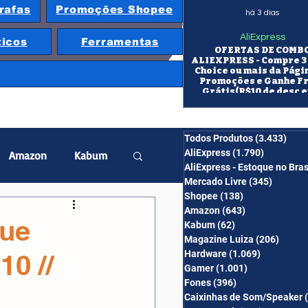
rafas
Promoções Shopee
há 3 dias
AliExpress
ticos
Ferramentas
OFERTAS DE COMB
ALIEXPRESS - Compre 3 
Choice ou mais da Pági
Promoções e Ganhe F
Grátis(R$10 de desc e
itens/R$25 de desc em 10
OS CUPONS SÃO VÁLID
COMBO
Todos Produtos
(3.433)
3.43
AliExpress
(1.790)
1.790 pos
Amazon
Kabum
AliExpress - Estoque no Bras
Mercado Livre
(345)
345 pos
Shopee
(138)
138 posts
twatch
Projetor
Amazon
(643)
643 posts
cue
Kabum
(62)
62 posts
Magazine Luiza
(206)
206 po
Hardware
(1.069)
1.069 post
0 //
erabyte
Banggood
Gamer
(1.001)
1.001 posts
Fones
(396)
396 posts
Caixinhas de Som/Speaker