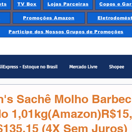
ets
TV Box
Lojas Parceiras
Copos e Gar
e
Promoções Amazon
Eletrodomés
Participe dos Nossos Grupos de Promoções
liExpress - Estoque no Brasil
Mercado Livre
Shopee
Gamer
Fones
Caixinhas de Som/Speaker
Smar
n's Sachê Molho Barbe
o 1,01kg(Amazon)R$15,1
SSD
SSD M2
SSD Sata
TV Box
Xiaomi
T
135,15 (4X Sem Juros)