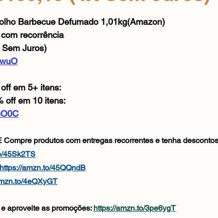
Mouse
Webcam
Alimentos e Bebidas
Microfone
e 5 estrelas.
olho Barbecue Defumado 1,01kg(Amazon)
com recorrência
 Sem Juros)
ApwuO
off em 5+ itens:
 off em 10 itens:
muO0C
pre produtos com entregas recorrentes e tenha descontos 
to/45Sk2TS
https://amzn.to/45QQndB
/amzn.to/4eQXyGT
e aproveite as promoções: 
https://amzn.to/3pe6ygT