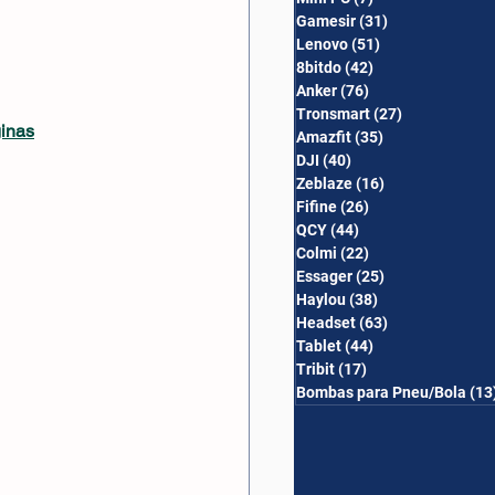
Gamesir
(31)
31 posts
Lenovo
(51)
51 posts
8bitdo
(42)
42 posts
Anker
(76)
76 posts
Tronsmart
(27)
27 posts
ginas
Amazfit
(35)
35 posts
DJI
(40)
40 posts
Zeblaze
(16)
16 posts
Fifine
(26)
26 posts
QCY
(44)
44 posts
Colmi
(22)
22 posts
Essager
(25)
25 posts
Haylou
(38)
38 posts
Headset
(63)
63 posts
Tablet
(44)
44 posts
Tribit
(17)
17 posts
Bombas para Pneu/Bola
(13