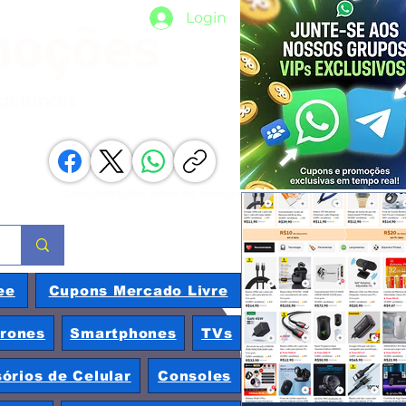
Login
moções
nacionais
Compartilhe com os amigos
ee
Cupons Mercado Livre
rones
Smartphones
TVs
órios de Celular
Consoles