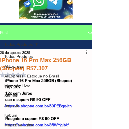
Post
Todos Produtos
28 de ago. de 2025
Todos Produtos
iPhone 16 Pro Max 256GB
AliExpress
(Shopee) R$7.307
Avaliado com NaN de 5 estrelas.
AliExpress - Estoque no Brasil
iPhone 16 Pro Max 256GB (Shopee) 
Mercado Livre
R$7.307
12x sem Juros
Shopee
use o cupom R$ 90 OFF
Amazon
https://s.shopee.com.br/50PEBqqJtn
Kabum
Resgate o cupom R$ 90 OFF
Magazine Luiza
https://s.shopee.com.br/8fIWYgItAf