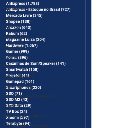
AliExpress
(1.788)
1.788 posts
CUPONS SÃO VÁLIDOS NO
Roteadores
AliExpress - Estoque no Brasil
(727)
727 posts
COMBO
Mercado Livre
(345)
345 posts
Baseus
Shopee
(138)
138 posts
Amazon
(643)
643 posts
iclamper
Kabum
(62)
62 posts
Adaptadores
Magazine Luiza
(204)
204 posts
Hardware
(1.067)
1.067 posts
Placa Mãe
Gamer
(999)
999 posts
Nuuvem
Fones
(396)
396 posts
Caixinhas de Som/Speaker
(141)
141 posts
TVs
Smartwatch
(158)
158 posts
Projetor
(44)
44 posts
Placa Mãe AMD
Gamepad
(161)
161 posts
Placa Mãe Intel
Smartphones
(220)
220 posts
SSD
(71)
71 posts
Kit Placa Mãe+Processador
SSD M2
(43)
43 posts
SSD Sata
(29)
29 posts
Monitores
TV Box
(24)
24 posts
Suportes para Monitor
Xiaomi
(297)
297 posts
Terabyte
(94)
94 posts
Cooler para Processador