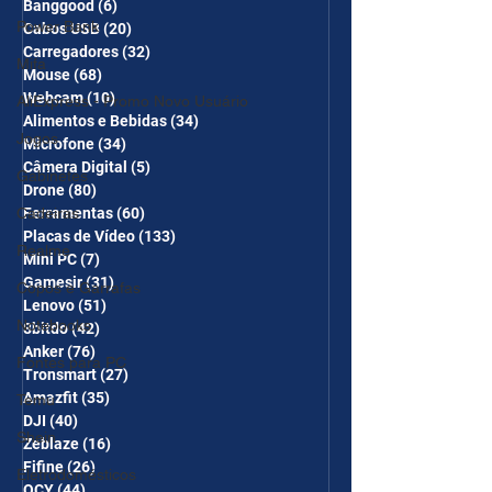
Banggood
(6)
6 posts
Power Bank
Cabos USB
(20)
20 posts
Carregadores
(32)
32 posts
Mifa
Mouse
(68)
68 posts
Webcam
(10)
10 posts
AliExpress - Promo Novo Usuário
Alimentos e Bebidas
(34)
34 posts
Jogos
Microfone
(34)
34 posts
Câmera Digital
(5)
5 posts
Gabinetes
Drone
(80)
80 posts
Cadeiras
Ferramentas
(60)
60 posts
Placas de Vídeo
(133)
133 posts
Realme
Mini PC
(7)
7 posts
Gamesir
(31)
31 posts
Copos e Garrafas
Lenovo
(51)
51 posts
Notebooks
8bitdo
(42)
42 posts
Anker
(76)
76 posts
Fontes para PC
Tronsmart
(27)
27 posts
Amazfit
(35)
35 posts
Temu
DJI
(40)
40 posts
Shein
Zeblaze
(16)
16 posts
Fifine
(26)
26 posts
Eletrodomésticos
QCY
(44)
44 posts