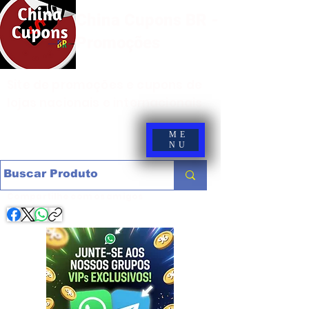
China Cupons BR -
Promoções
Site de promoções e cupons de
lojas nacionais e internacionais
ME
NU
Compartilhe com os amigos