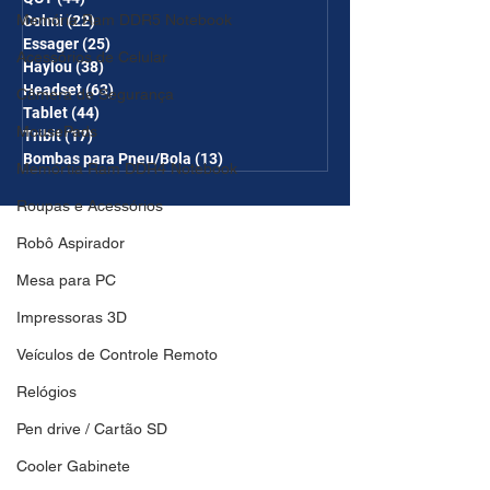
Memória Ram DDR5 Notebook
Colmi
(22)
22 posts
Essager
(25)
25 posts
Acessórios de Celular
Haylou
(38)
38 posts
Headset
(63)
63 posts
Câmera de Segurança
Tablet
(44)
44 posts
MousePads
Tribit
(17)
17 posts
Bombas para Pneu/Bola
(13)
13 posts
Memórtia Ram DDR4 Notebook
Roupas e Acessórios
Robô Aspirador
Mesa para PC
Impressoras 3D
Veículos de Controle Remoto
Relógios
Pen drive / Cartão SD
Cooler Gabinete