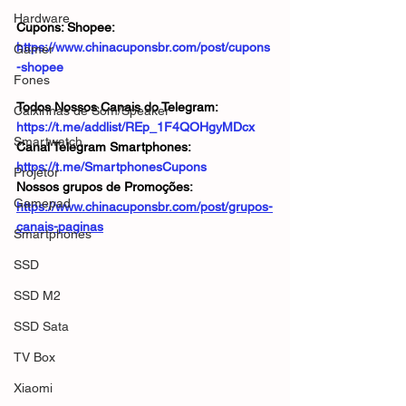
Hardware
Cupons: Shopee: 
https://www.chinacuponsbr.com/post/cupons
Gamer
-shopee
Fones
Todos Nossos Canais do Telegram: 
Caixinhas de Som/Speaker
https://t.me/addlist/REp_1F4QOHgyMDcx
Smartwatch
Canal Telegram Smartphones: 
https://t.me/SmartphonesCupons
Projetor
Nossos grupos de Promoções: 
Gamepad
https://www.chinacuponsbr.com/post/grupos-
canais-paginas
Smartphones
SSD
SSD M2
SSD Sata
TV Box
Xiaomi