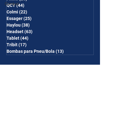
Gimbal
QCY
(44)
44 posts
Colmi
(22)
22 posts
Essager
(25)
25 posts
Haylou
(38)
38 posts
Headset
(63)
63 posts
Tablet
(44)
44 posts
Tribit
(17)
17 posts
Bombas para Pneu/Bola
(13)
13 posts