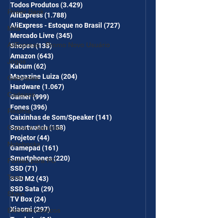
desc em 10 itens) OS
Todos Produtos
(3.429)
3.429 posts
Power Bank
AliExpress
(1.788)
1.788 posts
CUPONS SÃO VÁLIDOS NO
AliExpress - Estoque no Brasil
(727)
727 posts
Mifa
COMBO
Mercado Livre
(345)
345 posts
AliExpress - Promo Novo Usuário
Shopee
(138)
138 posts
Amazon
(643)
643 posts
Jogos
Kabum
(62)
62 posts
Magazine Luiza
(204)
204 posts
Gabinetes
Hardware
(1.067)
1.067 posts
Cadeiras
Gamer
(999)
999 posts
Fones
(396)
396 posts
Realme
Caixinhas de Som/Speaker
(141)
141 posts
Copos e Garrafas
Smartwatch
(158)
158 posts
Projetor
(44)
44 posts
Notebooks
Gamepad
(161)
161 posts
Smartphones
(220)
220 posts
Fontes para PC
SSD
(71)
71 posts
Temu
SSD M2
(43)
43 posts
SSD Sata
(29)
29 posts
Shein
TV Box
(24)
24 posts
Xiaomi
(297)
297 posts
Eletrodomésticos