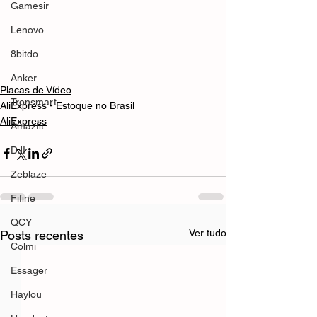
Gamesir
Lenovo
8bitdo
Anker
Placas de Vídeo
Tronsmart
AliExpress - Estoque no Brasil
AliExpress
Amazfit
DJI
Zeblaze
Fifine
QCY
Ver tudo
Posts recentes
Colmi
Essager
Haylou