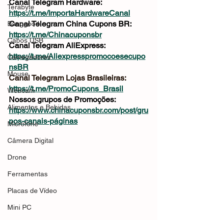
Canal Telegram Hardware: 
Terabyte
https://t.me/ImportaHardwareCanal
Canal Telegram China Cupons BR: 
Banggood
https://t.me/Chinacuponsbr
Cabos USB
Canal Telegram AliExpress: 
https://t.me/Aliexpresspromocoesecupo
Carregadores
nsBR
Mouse
Canal Telegram Lojas Brasileiras: 
https://t.me/PromoCupons_Brasil
Webcam
Nossos grupos de Promoções: 
Alimentos e Bebidas
https://www.chinacuponsbr.com/post/gru
pos-canais-páginas
Microfone
Câmera Digital
Drone
Ferramentas
Placas de Vídeo
Mini PC