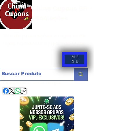
China Cupons BR -
Promoções
Site de promoções e cupons de
lojas nacionais e internacionais
ME
NU
Compartilhe com os amigos