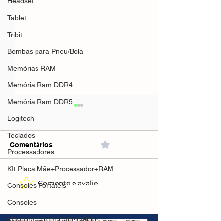
Headset
Tablet
Tribit
Bombas para Pneu/Bola
Memórias RAM
Memória Ram DDR4
Memória Ram DDR5
Logitech
Teclados
Comentários
0.0 / 5 (0)
Processadores
KIt Placa Mãe+Processador+RAM
Comente e avalie
XIAOMI QCY MeloBuds
Consoles Portáteis
Retroid Pocket 
Pro Fones Bluetooth 5.3
Console Portátil
Consoles
(AliExpress)🇧🇷Envio
AMOLED, Snapd
Brasil-R$191,79/Envio
Máquina Cortar Cabelo/Pêlos
Android13, 500