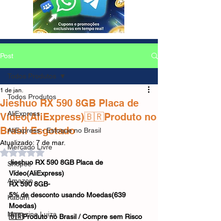
Post
Todos Produtos
1 de jan.
Todos Produtos
Jieshuo RX 590 8GB Placa de
AliExpress
Vídeo(AliExpress)🇧🇷Produto no
Brasil Esgotado
AliExpress - Estoque no Brasil
Atualizado:
7 de mar.
Mercado Livre
Avaliado com NaN de 5 estrelas.
Jieshuo RX 590 8GB Placa de 
Shopee
Vídeo(AliExpress)
Amazon
RX 590 8GB-
5% de desconto usando Moedas(639 
Kabum
Moedas)
Magazine Luiza
🇧🇷Produto no Brasil / Compre sem Risco 