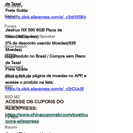
de Taxa!
Hardware
Frete Grátis
Gamer
https://s.click.aliexpress.com/e/_c3qNXSKn
Fones
Jieshuo RX 590 8GB Placa de 
Caixinhas de Som/Speaker
Vídeo(AliExpress)
5% de desconto usando Moedas(639 
Smartwatch
Moedas)
🇧🇷Produto no Brasil / Compre sem Risco 
Projetor
de Taxa!
Gamepad
Frete Grátis
Abra o link da página de moedas no APP, e 
Smartphones
acesse o produto na lista:
SSD
https://s.click.aliexpress.com/e/_c3rCUcSf
SSD M2
ACESSE OS CUPONS DO 
SSD Sata
ALIEXPRESS: 
https://www.chinacuponsbr.com/post/cu
TV Box
pons-aliexpress
Xiaomi