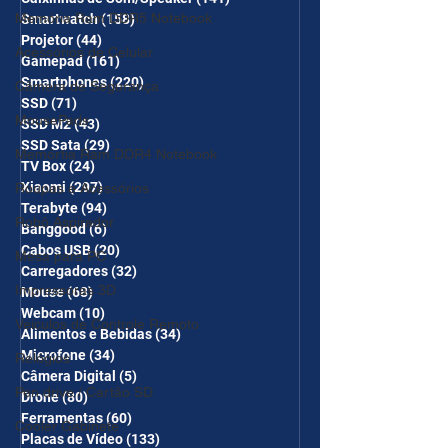
Memória Ram DDR5 Notebook
Smartwatch
(158)
158 posts
Projetor
(44)
44 posts
Acessórios de Celular
Gamepad
(161)
161 posts
Smartphones
(220)
220 posts
Câmera de Segurança
SSD
(71)
71 posts
MousePads
SSD M2
(43)
43 posts
SSD Sata
(29)
29 posts
Memórtia Ram DDR4 Notebook
TV Box
(24)
24 posts
Xiaomi
(297)
297 posts
Roupas e Acessórios
Terabyte
(94)
94 posts
Robô Aspirador
Banggood
(6)
6 posts
Cabos USB
(20)
20 posts
Mesa para PC
Carregadores
(32)
32 posts
Impressoras 3D
Mouse
(68)
68 posts
Webcam
(10)
10 posts
Veículos de Controle Remoto
Alimentos e Bebidas
(34)
34 posts
Microfone
(34)
34 posts
Relógios
Câmera Digital
(5)
5 posts
Pen drive / Cartão SD
Drone
(80)
80 posts
Ferramentas
(60)
60 posts
Cooler Gabinete
Placas de Vídeo
(133)
133 posts