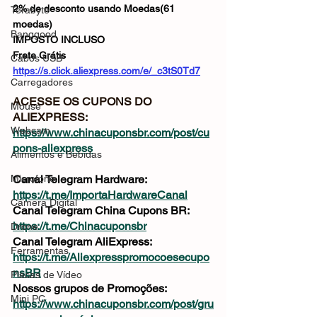
2% de desconto usando Moedas(61 
Terabyte
moedas)
Banggood
IMPOSTO INCLUSO
Frete Grátis
Cabos USB
https://s.click.aliexpress.com/e/_c3tS0Td7
Carregadores
ACESSE OS CUPONS DO 
Mouse
ALIEXPRESS: 
Webcam
https://www.chinacuponsbr.com/post/cu
pons-aliexpress
Alimentos e Bebidas
Microfone
Canal Telegram Hardware: 
https://t.me/ImportaHardwareCanal
Câmera Digital
Canal Telegram China Cupons BR: 
https://t.me/Chinacuponsbr
Drone
Canal Telegram AliExpress: 
Ferramentas
https://t.me/Aliexpresspromocoesecupo
nsBR
Placas de Vídeo
Nossos grupos de Promoções: 
Mini PC
https://www.chinacuponsbr.com/post/gru