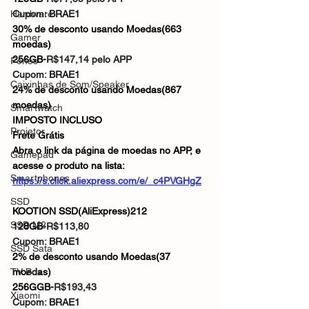
Hardware
Cupom: 
BRAE1
30% de desconto usando Moedas(663 
Gamer
moedas)
256GB-
R$147,14 pelo APP
Fones
Cupom: 
BRAE1
Caixinhas de Som/Speaker
24% de desconto usando Moedas(867 
moedas)
Smartwatch
IMPOSTO INCLUSO
Projetor
Frete Grátis
Abra o link da página de moedas no APP, e 
Gamepad
acesse o produto na lista: 
Smartphones
https://s.click.aliexpress.com/e/_c4PVGHgZ
SSD
KOOTION SSD(AliExpress)212
SSD M2
128GB-
R$113,80
Cupom: 
BRAE1
SSD Sata
2% de desconto usando Moedas(37 
TV Box
moedas)
256GGB-
R$193,43
Xiaomi
Cupom: 
BRAE1