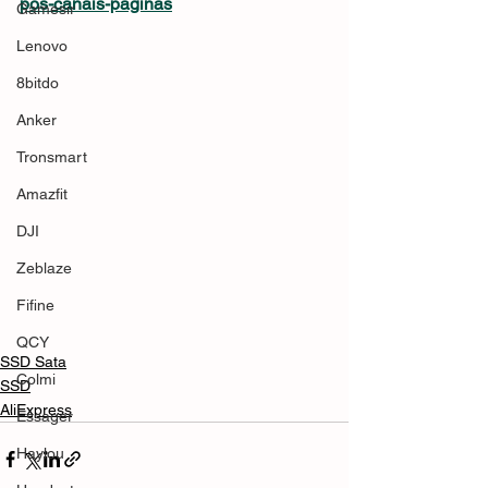
pos-canais-páginas
Gamesir
Lenovo
8bitdo
Anker
Tronsmart
Amazfit
DJI
Zeblaze
Fifine
QCY
SSD Sata
Colmi
SSD
AliExpress
Essager
Haylou