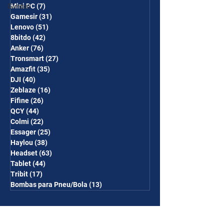
Gimbal
Mini PC
(7)
7 posts
Gamesir
(31)
31 posts
Lenovo
(51)
51 posts
8bitdo
(42)
42 posts
Anker
(76)
76 posts
Tronsmart
(27)
27 posts
Amazfit
(35)
35 posts
DJI
(40)
40 posts
Zeblaze
(16)
16 posts
Fifine
(26)
26 posts
QCY
(44)
44 posts
Colmi
(22)
22 posts
Essager
(25)
25 posts
Haylou
(38)
38 posts
Headset
(63)
63 posts
Tablet
(44)
44 posts
Tribit
(17)
17 posts
Bombas para Pneu/Bola
(13)
13 posts