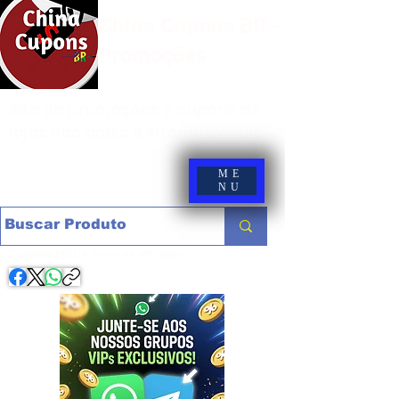
China Cupons BR -
Promoções
Site de promoções e cupons de
lojas nacionais e internacionais
ME
NU
Compartilhe com os amigos