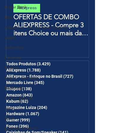
Power Bank
AliExpress
OFERTAS DE COMBO
Mifa
ALIEXPRESS - Compre 3
AliExpress - Promo Novo Usuário
itens Choice ou mais da
Jogos
Página de Promoções e
Gabinetes
Ganhe Frete Grátis(R$10 de
desc em 6 itens/R$25 de
Cadeiras
desc em 10 itens) OS
Todos Produtos
(3.429)
3.429 posts
Realme
AliExpress
(1.788)
1.788 posts
CUPONS SÃO VÁLIDOS NO
AliExpress - Estoque no Brasil
(727)
727 posts
Copos e Garrafas
COMBO
Mercado Livre
(345)
345 posts
Notebooks
Shopee
(138)
138 posts
Amazon
(643)
643 posts
Fontes para PC
Kabum
(62)
62 posts
Magazine Luiza
(204)
204 posts
Temu
Hardware
(1.067)
1.067 posts
Shein
Gamer
(999)
999 posts
Fones
(396)
396 posts
Eletrodomésticos
Caixinhas de Som/Speaker
(141)
141 posts