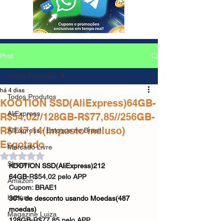
Post
Todos Produtos
há 4 dias
Todos Produtos
KOOTION SSD(AliExpress)64GB-
AliExpress
R$54,02//128GB-R$77,85//256GB-
R$147,14(imposto incluso)
AliExpress - Estoque no Brasil
Esgotado
Mercado Livre
Avaliado com NaN de 5 estrelas.
Shopee
KOOTION SSD(AliExpress)212
64GB-
R$54,02 pelo APP
Amazon
Cupom: 
BRAE1
Kabum
30% de desconto usando Moedas(487 
moedas)
Magazine Luiza
128GB-
R$77,85 pelo APP