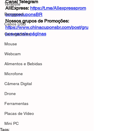
Canal Telegram 
Terabyte
AliExpress: 
https://t.me/Aliexpressprom
Banggood
ocoesecuponsBR
Nossos grupos de Promoções: 
Cabos USB
https://www.chinacuponsbr.com/post/gru
pos-canais-páginas
Carregadores
Mouse
Webcam
Alimentos e Bebidas
Microfone
Câmera Digital
Drone
Ferramentas
Placas de Vídeo
Mini PC
Tags: