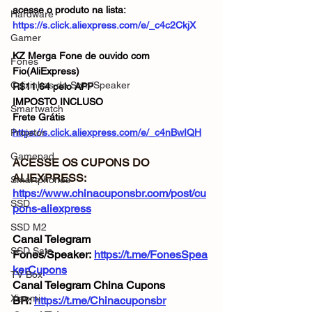
acesse o produto na lista:
Hardware
https://s.click.aliexpress.com/e/_c4c2CkjX
Gamer
KZ Merga Fone de ouvido com 
Fones
Fio(AliExpress)
Caixinhas de Som/Speaker
R$11,64 pelo APP
IMPOSTO INCLUSO
Smartwatch
Frete Grátis
Projetor
https://s.click.aliexpress.com/e/_c4nBwIQH
Gamepad
ACESSE OS CUPONS DO 
ALIEXPRESS: 
Smartphones
https://www.chinacuponsbr.com/post/cu
SSD
pons-aliexpress
SSD M2
Canal Telegram 
SSD Sata
Fones/Speaker: 
https://t.me/FonesSpea
kerCupons
TV Box
Canal Telegram China Cupons 
Xiaomi
BR: 
https://t.me/Chinacuponsbr