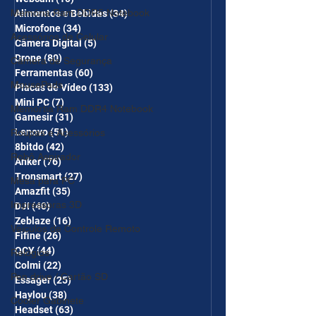
Memória Ram DDR5 Notebook
Alimentos e Bebidas
(34)
34 posts
Microfone
(34)
34 posts
Acessórios de Celular
Câmera Digital
(5)
5 posts
Drone
(80)
80 posts
Câmera de Segurança
Ferramentas
(60)
60 posts
MousePads
Placas de Vídeo
(133)
133 posts
Mini PC
(7)
7 posts
Memórtia Ram DDR4 Notebook
Gamesir
(31)
31 posts
Lenovo
(51)
51 posts
Roupas e Acessórios
8bitdo
(42)
42 posts
Robô Aspirador
Anker
(76)
76 posts
Tronsmart
(27)
27 posts
Mesa para PC
Amazfit
(35)
35 posts
Impressoras 3D
DJI
(40)
40 posts
Zeblaze
(16)
16 posts
Veículos de Controle Remoto
Fifine
(26)
26 posts
QCY
(44)
44 posts
Relógios
Colmi
(22)
22 posts
Pen drive / Cartão SD
Essager
(25)
25 posts
Haylou
(38)
38 posts
Cooler Gabinete
Headset
(63)
63 posts