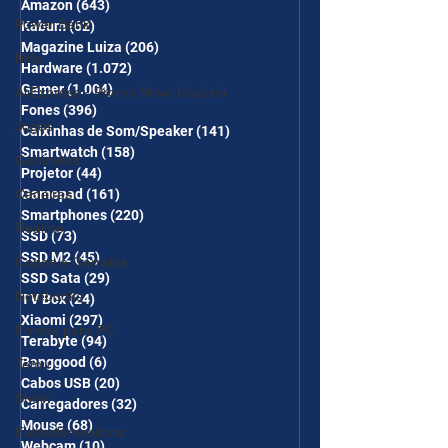
Amazon
(643)
643 posts
Power Bank
Kabum
(62)
62 posts
Magazine Luiza
(206)
206 posts
Mifa
Hardware
(1.072)
1.072 posts
Gamer
(1.004)
1.004 posts
AliExpress - Promo Novo Usuário
Fones
(396)
396 posts
Jogos
Caixinhas de Som/Speaker
(141)
141 posts
Smartwatch
(158)
158 posts
Gabinetes
Projetor
(44)
44 posts
Cadeiras
Gamepad
(161)
161 posts
Smartphones
(220)
220 posts
Realme
SSD
(73)
73 posts
SSD M2
(45)
45 posts
Copos e Garrafas
SSD Sata
(29)
29 posts
Notebooks
TV Box
(24)
24 posts
Xiaomi
(297)
297 posts
Fontes para PC
Terabyte
(94)
94 posts
Banggood
(6)
6 posts
Temu
Cabos USB
(20)
20 posts
Shein
Carregadores
(32)
32 posts
Mouse
(68)
68 posts
Eletrodomésticos
Webcam
(10)
10 posts