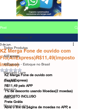
Post
Todos Produtos
3 de jun.
Todos Produtos
KZ Merga Fone de ouvido com
AliExpress
Fio(AliExpress)R$11,49(imposto
incluso)
AliExpress - Estoque no Brasil
Avaliado com NaN de 5 estrelas.
Mercado Livre
KZ Merga Fone de ouvido com 
Fio(AliExpress)
Shopee
R$11,49 pelo APP
Amazon
1% de desconto usando Moedas(2 moedas)
IMPOSTO INCLUSO
Kabum
Frete Grátis
Magazine Luiza
Abra o link da página de moedas no APP, e 