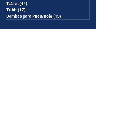
Gimbal
Tablet
(44)
44 posts
Tribit
(17)
17 posts
Bombas para Pneu/Bola
(13)
13 posts