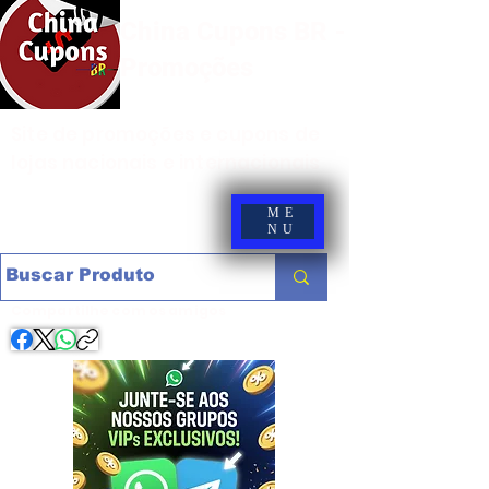
China Cupons BR -
Promoções
Site de promoções e cupons de
lojas nacionais e internacionais
ME
NU
Compartilhe com os amigos