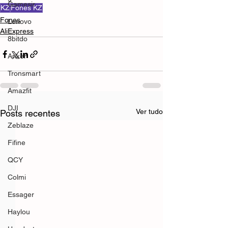
Gamesir
KZ
Fones KZ
Fones
Lenovo
AliExpress
8bitdo
Anker
Tronsmart
Amazfit
DJI
Ver tudo
Posts recentes
Zeblaze
Fifine
QCY
Colmi
Essager
Haylou