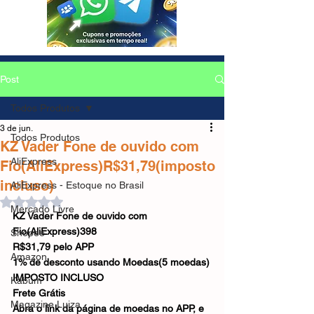
Post
Todos Produtos
3 de jun.
Todos Produtos
KZ Vader Fone de ouvido com
AliExpress
Fio(AliExpress)R$31,79(imposto
incluso)
AliExpress - Estoque no Brasil
Avaliado com NaN de 5 estrelas.
Mercado Livre
KZ Vader Fone de ouvido com 
Fio(AliExpress)398
Shopee
R$31,79 pelo APP
Amazon
1% de desconto usando Moedas(5 moedas)
IMPOSTO INCLUSO
Kabum
Frete Grátis
Magazine Luiza
Abra o link da página de moedas no APP, e 