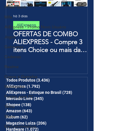
Power Bank
há 3 dias
Mifa
AliExpress
AliExpress - Promo Novo Usuário
OFERTAS DE COMBO
Jogos
ALIEXPRESS - Compre 3
Gabinetes
itens Choice ou mais da
Página de Promoções e
Cadeiras
Ganhe Frete Grátis(R$10 de
Realme
desc em 6 itens/R$25 de
Copos e Garrafas
desc em 10 itens) OS
Todos Produtos
(3.436)
3.436 posts
AliExpress
(1.792)
1.792 posts
Notebooks
CUPONS SÃO VÁLIDOS NO
AliExpress - Estoque no Brasil
(728)
728 posts
COMBO
Fontes para PC
Mercado Livre
(345)
345 posts
Shopee
(138)
138 posts
Temu
Amazon
(643)
643 posts
Shein
Kabum
(62)
62 posts
Magazine Luiza
(206)
206 posts
Eletrodomésticos
Hardware
(1.072)
1.072 posts