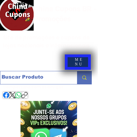
China Cupons BR -
Promoções
Site de promoções e cupons de
lojas nacionais e internacionais
ME
NU
Compartilhe com os amigos