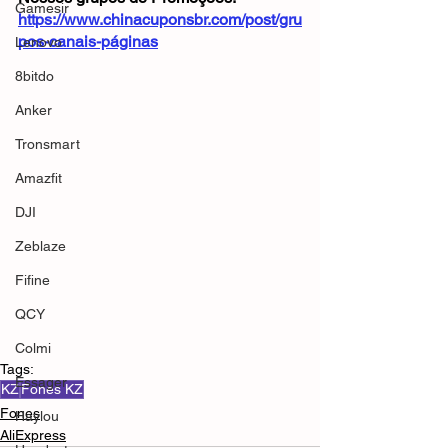
Gamesir
https://www.chinacuponsbr.com/post/gru
pos-canais-páginas
Lenovo
8bitdo
Anker
Tronsmart
Amazfit
DJI
Zeblaze
Fifine
QCY
Colmi
Tags:
Essager
KZ
Fones KZ
Fones
Haylou
AliExpress