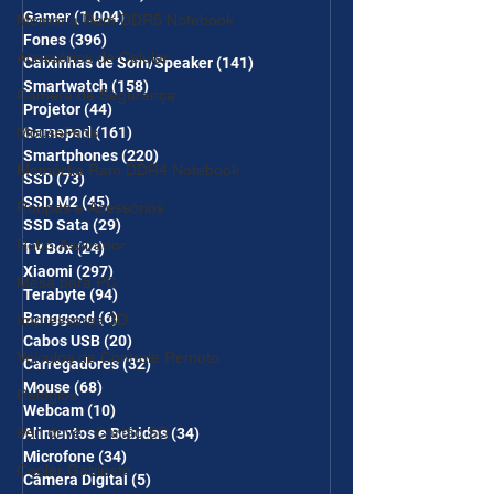
Gamer
(1.004)
1.004 posts
Memória Ram DDR5 Notebook
Fones
(396)
396 posts
Acessórios de Celular
Caixinhas de Som/Speaker
(141)
141 posts
Smartwatch
(158)
158 posts
Câmera de Segurança
Projetor
(44)
44 posts
MousePads
Gamepad
(161)
161 posts
Smartphones
(220)
220 posts
Memórtia Ram DDR4 Notebook
SSD
(73)
73 posts
SSD M2
(45)
45 posts
Roupas e Acessórios
SSD Sata
(29)
29 posts
Robô Aspirador
TV Box
(24)
24 posts
Xiaomi
(297)
297 posts
Mesa para PC
Terabyte
(94)
94 posts
Banggood
(6)
6 posts
Impressoras 3D
Cabos USB
(20)
20 posts
Veículos de Controle Remoto
Carregadores
(32)
32 posts
Mouse
(68)
68 posts
Relógios
Webcam
(10)
10 posts
Pen drive / Cartão SD
Alimentos e Bebidas
(34)
34 posts
Microfone
(34)
34 posts
Cooler Gabinete
Câmera Digital
(5)
5 posts