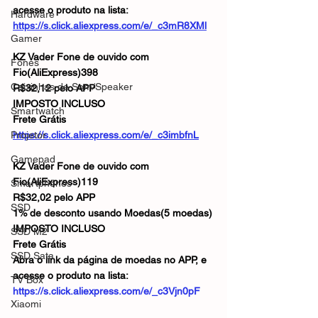
acesse o produto na lista:
Hardware
https://s.click.aliexpress.com/e/_c3mR8XMl
Gamer
KZ Vader Fone de ouvido com 
Fones
Fio(AliExpress)398
Caixinhas de Som/Speaker
R$32,12 pelo APP
IMPOSTO INCLUSO
Smartwatch
Frete Grátis
Projetor
https://s.click.aliexpress.com/e/_c3imbfnL
Gamepad
KZ Vader Fone de ouvido com 
Fio(AliExpress)119
Smartphones
R$32,02 pelo APP
SSD
1% de desconto usando Moedas(5 moedas)
IMPOSTO INCLUSO
SSD M2
Frete Grátis
SSD Sata
Abra o link da página de moedas no APP, e 
acesse o produto na lista:
TV Box
https://s.click.aliexpress.com/e/_c3Vjn0pF
Xiaomi