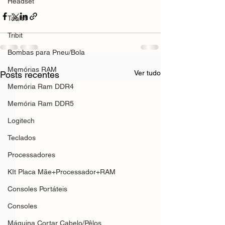
Headset
Tablet
Tribit
Bombas para Pneu/Bola
Memórias RAM
Ver tudo
Posts recentes
Memória Ram DDR4
Memória Ram DDR5
Logitech
Teclados
Processadores
KIt Placa Mãe+Processador+RAM
Consoles Portáteis
Consoles
Máquina Cortar Cabelo/Pêlos