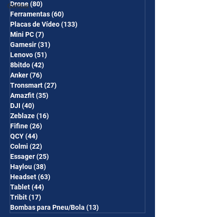
Drone
(80)
80 posts
Gimbal
Ferramentas
(60)
60 posts
Placas de Vídeo
(133)
133 posts
Mini PC
(7)
7 posts
Gamesir
(31)
31 posts
Lenovo
(51)
51 posts
8bitdo
(42)
42 posts
Anker
(76)
76 posts
Tronsmart
(27)
27 posts
Amazfit
(35)
35 posts
DJI
(40)
40 posts
Zeblaze
(16)
16 posts
Fifine
(26)
26 posts
QCY
(44)
44 posts
Colmi
(22)
22 posts
Essager
(25)
25 posts
Haylou
(38)
38 posts
Headset
(63)
63 posts
Tablet
(44)
44 posts
Tribit
(17)
17 posts
Bombas para Pneu/Bola
(13)
13 posts