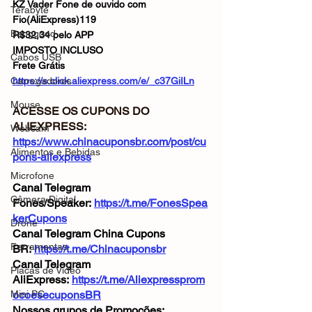
KZ Vader Fone de ouvido com 
Terabyte
Fio(AliExpress)119
Banggood
R$32,34 pelo APP
IMPOSTO INCLUSO
Cabos USB
Frete Grátis
Carregadores
https://s.click.aliexpress.com/e/_c37GiILn
Mouse
ACESSE OS CUPONS DO 
ALIEXPRESS: 
Webcam
https://www.chinacuponsbr.com/post/cu
Alimentos e Bebidas
pons-aliexpress
Microfone
Canal Telegram 
Câmera Digital
Fones/Speaker: 
https://t.me/FonesSpea
kerCupons
Drone
Canal Telegram China Cupons 
Ferramentas
BR: 
https://t.me/Chinacuponsbr
Canal Telegram 
Placas de Vídeo
AliExpress: 
https://t.me/Aliexpressprom
Mini PC
ocoesecuponsBR
Nossos grupos de Promoções: 