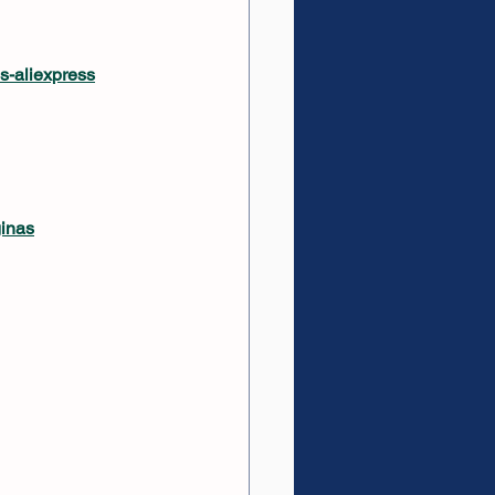
s-aliexpress
ginas