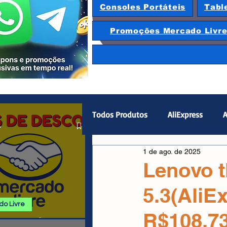
Consoles Portáteis
Tabl
Promoções Mercado Livr
Todos Produtos
AliExpress
A
.
1 de ago. de 2025
Magazine Luiza
Hardware
Lenovo t
5.3(AliE
Gamepad
Smartphones
o Livre
R$108,73
 E PROMOÇÕES