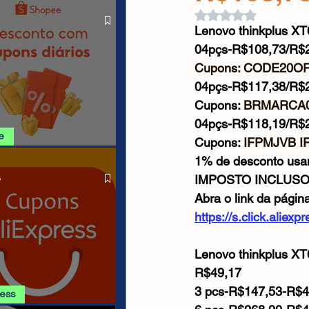
O LIVRE
Cabos USB
Carregadores
Avaliado com NaN d
Lenovo thinkplus XT
04pçs-R$108,73/R$2
Drone
Cupons: CODE20O
04pçs-R$117,38/R$2
Cupons: 
BRMARCA0
04pçs-R$118,19/R$2
e
Cupons: 
IFPMJVB I
1% de desconto us
SHOPEE 06/08
IMPOSTO INCLUS
s
Abra o link da págin
https://s.click.alie
Lenovo thinkplus XT
R$49,17
3 pcs-R$147,53-R$
ress