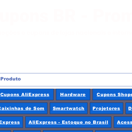
Cupons BR - Pro
moções e cupons de lojas nacionais e inter
Cupons AliExpress
Hardware
Cupons Shop
Caixinhas de Som
Smartwatch
Projetores
D
Express
AliExpress - Estoque no Brasil
Acess