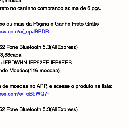
44,81cada
reto no carrinho comprando acima de 6 pçs.
O
ce ou mais da Página e Ganhe Frete Grátis
xpress.com/e/_opJBBDR
62 Fone Bluetooth 5.3(AliExpress)
53,38cada
ou IFPDWHN IFP82EF IFP6EES 
ando Moedas(116 moedas)
O
a de moedas no APP, e acesse o produto na lista:
xpress.com/e/_oB9WQ7f
62 Fone Bluetooth 5.3(AliExpress)
O