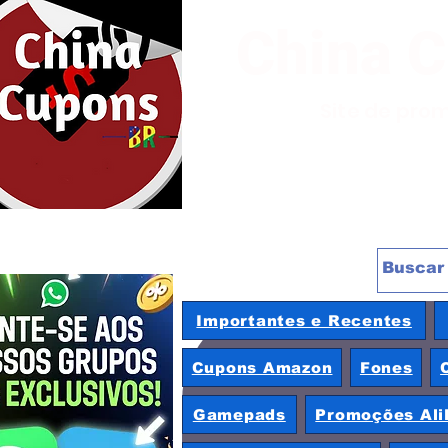
China 
Site de pro
Importantes e Recentes
Cupons Amazon
Fones
Gamepads
Promoções Ali