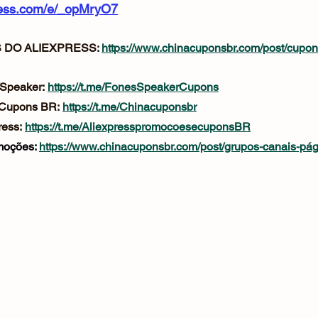
xpress.com/e/_opMryO7
DO ALIEXPRESS: 
https://www.chinacuponsbr.com/post/cupon
Speaker: 
https://t.me/FonesSpeakerCupons
 Cupons BR: 
https://t.me/Chinacuponsbr
ess: 
https://t.me/AliexpresspromocoesecuponsBR
oções: 
https://www.chinacuponsbr.com/post/grupos-canais-pá