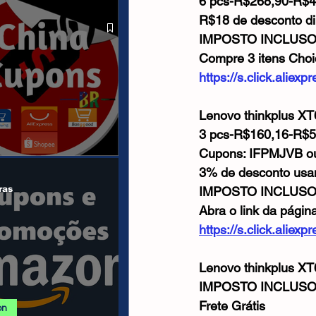
6 pcs-R$268,90-R$
 ALIEXPRESS
R$18 de desconto di
IMPOSTO INCLUS
Compre 3 itens Choi
https://s.click.alie
Lenovo thinkplus XT
3 pcs-R$160,16-R$
Cupons: IFPMJVB 
anais/Páginas
3% de desconto us
ras
IMPOSTO INCLUS
Abra o link da págin
https://s.click.alie
Lenovo thinkplus XT
IMPOSTO INCLUS
Frete Grátis
on