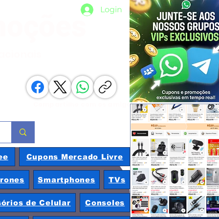
Login
moções
nacionais
Compartilhe com os amigos
ee
Cupons Mercado Livre
rones
Smartphones
TVs
órios de Celular
Consoles