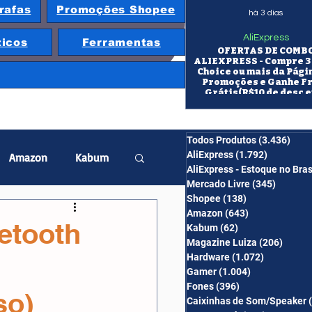
rafas
Promoções Shopee
há 3 dias
AliExpress
ticos
Ferramentas
OFERTAS DE COMB
ALIEXPRESS - Compre 3 
Choice ou mais da Pági
Promoções e Ganhe F
Grátis(R$10 de desc e
itens/R$25 de desc em 10
OS CUPONS SÃO VÁLID
COMBO
Todos Produtos
(3.436)
3.43
AliExpress
(1.792)
1.792 pos
Amazon
Kabum
AliExpress - Estoque no Bras
Mercado Livre
(345)
345 pos
Shopee
(138)
138 posts
twatch
Projetor
Amazon
(643)
643 posts
etooth
Kabum
(62)
62 posts
Magazine Luiza
(206)
206 po
Hardware
(1.072)
1.072 post
erabyte
Banggood
Gamer
(1.004)
1.004 posts
Fones
(396)
396 posts
so)
Caixinhas de Som/Speaker