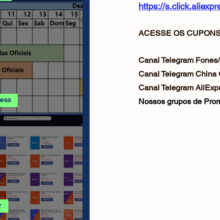
https://s.click.alie
 E PROMOÇÕES AMAZON
s
ACESSE OS CUPONS 
Canal Telegram Fones/
Canal Telegram China
Canal Telegram AliExpr
ress
Nossos grupos de Prom
ss - Calendário de
ha AGOSTO 2026
r