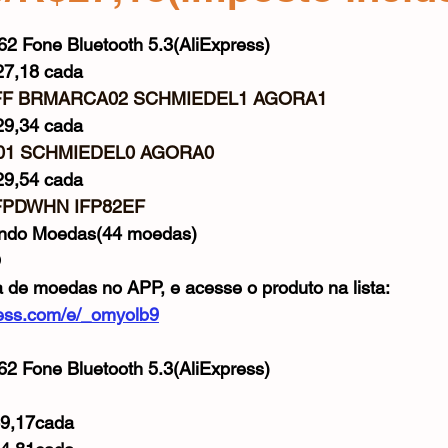
Mouse
Webcam
Alimentos e Bebidas
Microfone
e 5 estrelas.
62 Fone Bluetooth 5.3(AliExpress)
7,18 cada
FF BRMARCA02 SCHMIEDEL1 AGORA1
9,34 cada
1 SCHMIEDEL0 AGORA0
9,54 cada
FPDWHN IFP82EF
ando Moedas(44 moedas)
O
a de moedas no APP, e acesse o produto na lista: 
xpress.com/e/_omyolb9
62 Fone Bluetooth 5.3(AliExpress)
49,17cada