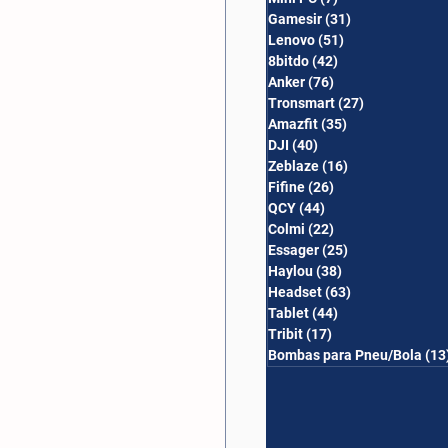
Gamesir
(31)
31 posts
Lenovo
(51)
51 posts
8bitdo
(42)
42 posts
Anker
(76)
76 posts
Tronsmart
(27)
27 posts
Amazfit
(35)
35 posts
DJI
(40)
40 posts
Zeblaze
(16)
16 posts
Fifine
(26)
26 posts
QCY
(44)
44 posts
Colmi
(22)
22 posts
Essager
(25)
25 posts
Haylou
(38)
38 posts
Headset
(63)
63 posts
Tablet
(44)
44 posts
Tribit
(17)
17 posts
Bombas para Pneu/Bola
(13