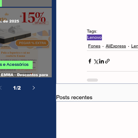
 SHEIN
n. de 2025
Tags:
Lenovo
Fones
AliExpress
Le
 e Acessórios
EMMA - Descontos para
, Camas, Travesseiros e
os
1
/
2
Posts recentes