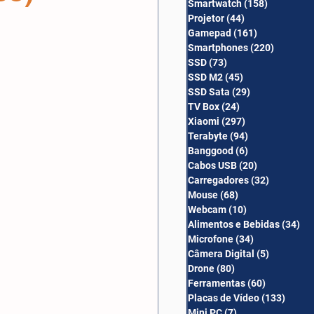
Smartwatch
(158)
158 posts
Câmera Digital
Projetor
(44)
44 posts
Gamepad
(161)
161 posts
Smartphones
(220)
220 post
SSD
(73)
73 posts
SSD M2
(45)
45 posts
SSD Sata
(29)
29 posts
TV Box
(24)
24 posts
Xiaomi
(297)
297 posts
Terabyte
(94)
94 posts
Banggood
(6)
6 posts
Cabos USB
(20)
20 posts
Carregadores
(32)
32 posts
Mouse
(68)
68 posts
Webcam
(10)
10 posts
Alimentos e Bebidas
(34)
34
Microfone
(34)
34 posts
Câmera Digital
(5)
5 posts
Drone
(80)
80 posts
Ferramentas
(60)
60 posts
Placas de Vídeo
(133)
133 p
Mini PC
(7)
7 posts