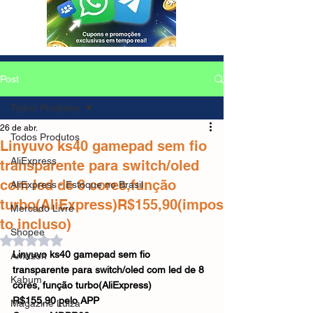
Post
Todos Produtos
26 de abr.
Todos Produtos
Linyuvo ks40 gamepad sem fio
AliExpress
transparente para switch/oled
com led de 8 cores,função
AliExpress - Estoque no Brasil
turbo(AliExpress)R$155,90(impos
Mercado Livre
to incluso)
Shopee
Avaliado com NaN de 5 estrelas.
Linyuvo ks40 gamepad sem fio 
Amazon
transparente para switch/oled com led de 8 
Kabum
cores, função turbo(AliExpress)
R$155,90 pelo APP
Magazine Luiza