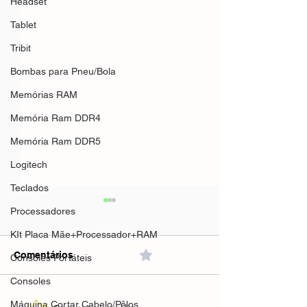
Headset
Tablet
Tribit
Bombas para Pneu/Bola
Memórias RAM
Memória Ram DDR4
Memória Ram DDR5
Logitech
Teclados
Processadores
KIt Placa Mãe+Processador+RAM
Comentários
0.0 / 5 (0)
Consoles Portáteis
Consoles
Máquina Cortar Cabelo/Pêlos