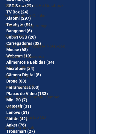
Memória Ram DDR5 Notebook
SSD Sata
(29)
29 posts
TV Box
(24)
24 posts
Acessórios de Celular
Xiaomi
(297)
297 posts
Terabyte
(94)
94 posts
Câmera de Segurança
Banggood
(6)
6 posts
MousePads
Cabos USB
(20)
20 posts
Carregadores
(32)
32 posts
Memórtia Ram DDR4 Notebook
Mouse
(68)
68 posts
Webcam
(10)
10 posts
Roupas e Acessórios
Alimentos e Bebidas
(34)
34 posts
Robô Aspirador
Microfone
(34)
34 posts
Câmera Digital
(5)
5 posts
Mesa para PC
Drone
(80)
80 posts
Impressoras 3D
Ferramentas
(60)
60 posts
Placas de Vídeo
(133)
133 posts
Veículos de Controle Remoto
Mini PC
(7)
7 posts
Gamesir
(31)
31 posts
Relógios
Lenovo
(51)
51 posts
Pen drive / Cartão SD
8bitdo
(42)
42 posts
Anker
(76)
76 posts
Cooler Gabinete
Tronsmart
(27)
27 posts