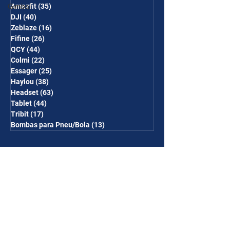
Gimbal
Amazfit
(35)
35 posts
DJI
(40)
40 posts
Zeblaze
(16)
16 posts
Fifine
(26)
26 posts
QCY
(44)
44 posts
Colmi
(22)
22 posts
Essager
(25)
25 posts
Haylou
(38)
38 posts
Headset
(63)
63 posts
Tablet
(44)
44 posts
Tribit
(17)
17 posts
Bombas para Pneu/Bola
(13)
13 posts