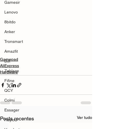
Gamesir
Lenovo
8bitdo
Anker
Tronsmart
Amazfit
Gamepad
DJI
AliExpress
Zeblaze
Hardware
Fifine
QCY
Colmi
Essager
Ver tudo
Posts recentes
Haylou