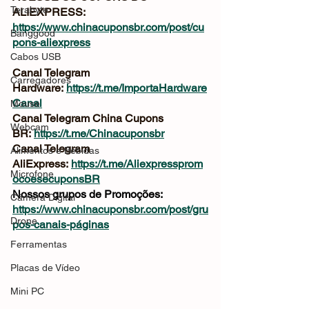
Terabyte
ALIEXPRESS: 
https://www.chinacuponsbr.com/post/cu
Banggood
pons-aliexpress
Cabos USB
Canal Telegram 
Carregadores
Hardware: 
https://t.me/ImportaHardware
Canal
Mouse
Canal Telegram China Cupons 
Webcam
BR: 
https://t.me/Chinacuponsbr
Canal Telegram 
Alimentos e Bebidas
AliExpress: 
https://t.me/Aliexpressprom
Microfone
ocoesecuponsBR
Nossos grupos de Promoções: 
Câmera Digital
https://www.chinacuponsbr.com/post/gru
Drone
pos-canais-páginas
Ferramentas
Placas de Vídeo
Mini PC