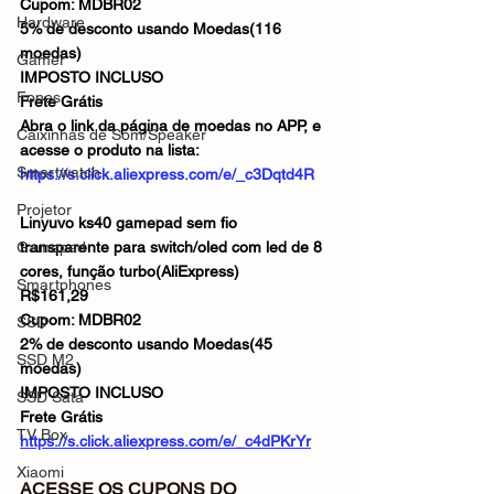
Cupom: MDBR02
Hardware
5% de desconto usando Moedas(116 
moedas)
Gamer
IMPOSTO INCLUSO
Fones
Frete Grátis
Abra o link da página de moedas no APP, e 
Caixinhas de Som/Speaker
acesse o produto na lista: 
Smartwatch
https://s.click.aliexpress.com/e/_c3Dqtd4R
Projetor
Linyuvo ks40 gamepad sem fio 
Gamepad
transparente para switch/oled com led de 8 
cores, função turbo(AliExpress)
Smartphones
R$161,29
Cupom: MDBR02
SSD
2% de desconto usando Moedas(45 
SSD M2
moedas)
IMPOSTO INCLUSO
SSD Sata
Frete Grátis
TV Box
https://s.click.aliexpress.com/e/_c4dPKrYr
Xiaomi
ACESSE OS CUPONS DO 