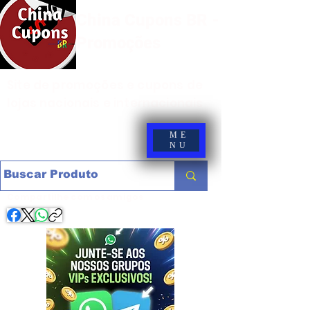
China Cupons BR -
Promoções
Site de promoções e cupons de
lojas nacionais e internacionais
ME
NU
Compartilhe com os amigos