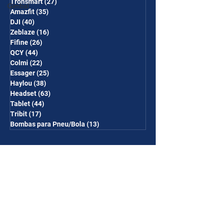
Tronsmart
(27)
27 posts
Gimbal
Amazfit
(35)
35 posts
DJI
(40)
40 posts
Zeblaze
(16)
16 posts
Fifine
(26)
26 posts
QCY
(44)
44 posts
Colmi
(22)
22 posts
Essager
(25)
25 posts
Haylou
(38)
38 posts
Headset
(63)
63 posts
Tablet
(44)
44 posts
Tribit
(17)
17 posts
Bombas para Pneu/Bola
(13)
13 posts