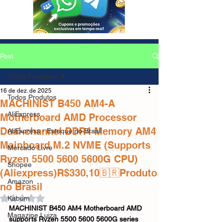
Post
Todos Produtos
16 de dez. de 2025
Todos Produtos
MACHINIST B450 AM4-A
AliExpress
Motherboard AMD Processor
Dual-channel DDR4 Memory AM4
AliExpress - Estoque no Brasil
Mainboard M.2 NVME (Supports
Mercado Livre
Ryzen 5500 5600 5600G CPU)
Shopee
(Aliexpress)R$330,10🇧🇷Produto
Amazon
no Brasil
Avaliado com NaN de 5 estrelas.
Kabum
MACHINIST B450 AM4 Motherboard AMD 
Magazine Luiza
supports Ryzen 5500 5600 5600G series 