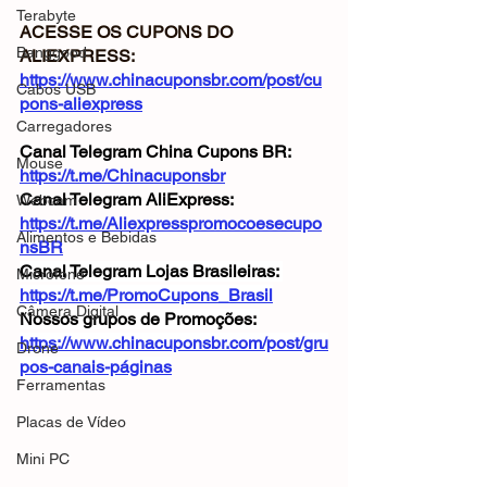
Terabyte
ACESSE OS CUPONS DO 
Banggood
ALIEXPRESS: 
https://www.chinacuponsbr.com/post/cu
Cabos USB
pons-aliexpress
Carregadores
Canal Telegram China Cupons BR: 
Mouse
https://t.me/Chinacuponsbr
Canal Telegram AliExpress: 
Webcam
https://t.me/Aliexpresspromocoesecupo
Alimentos e Bebidas
nsBR
Canal Telegram Lojas Brasileiras: 
Microfone
https://t.me/PromoCupons_Brasil
Câmera Digital
Nossos grupos de Promoções: 
https://www.chinacuponsbr.com/post/gru
Drone
pos-canais-páginas
Ferramentas
Placas de Vídeo
Mini PC