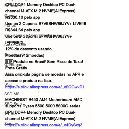
CPU DDR4 Memory Desktop PC Dual-
Hardware
channel M-ATX M.2 NVME(AliExpress)
Gamer
R$330,10 pelo app
Use os 2 Cupons: S7V9SHW66JYV+ LIVE49
Fones
R$344,64 pelo app
Caixinhas de Som/Speaker
Use os 2 Cupons: S7V9SHW66JYV+ 
IFPPBBDL
Smartwatch
12% de desconto usando 
Projetor
Moedas(912moedas)
🇧🇷Produto no Brasil/ Sem Risco de Taxa!
Gamepad
Frete Grátis
Smartphones
Abra o link da página de moedas no APP, e 
acesse o produto na lista:
SSD
https://s.click.aliexpress.com/e/_c2QGwkR1
SSD M2
MACHINIST B450 AM4 Motherboard AMD 
SSD Sata
supports Ryzen 5500 5600 5600G series 
CPU DDR4 Memory Desktop PC Dual-
TV Box
channel M-ATX M.2 NVME(AliExpress)
Xiaomi
https://s.click.aliexpress.com/e/_c4DySxq3