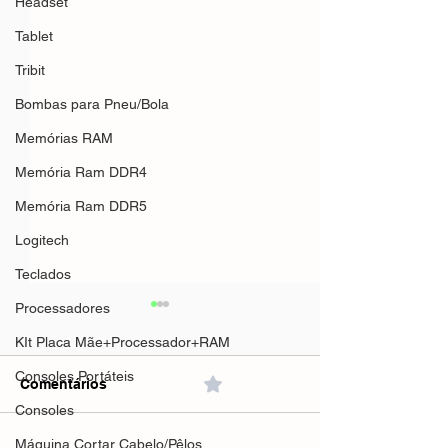
Headset
Tablet
Tribit
Bombas para Pneu/Bola
Memórias RAM
Memória Ram DDR4
Memória Ram DDR5
Logitech
Teclados
Processadores
KIt Placa Mãe+Processador+RAM
Consoles Portáteis
Comentários
0.0 / 5 (0)
Consoles
Máquina Cortar Cabelo/Pêlos