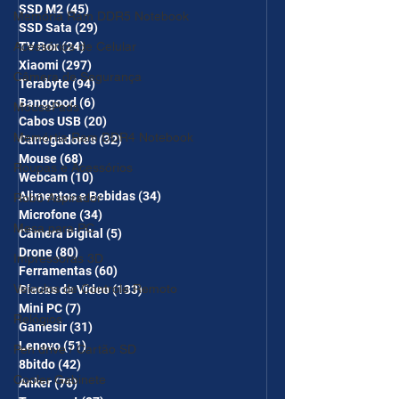
SSD M2
(45)
45 posts
Memória Ram DDR5 Notebook
SSD Sata
(29)
29 posts
Acessórios de Celular
TV Box
(24)
24 posts
Xiaomi
(297)
297 posts
Câmera de Segurança
Terabyte
(94)
94 posts
Banggood
(6)
6 posts
MousePads
Cabos USB
(20)
20 posts
Memórtia Ram DDR4 Notebook
Carregadores
(32)
32 posts
Mouse
(68)
68 posts
Roupas e Acessórios
Webcam
(10)
10 posts
Alimentos e Bebidas
(34)
34 posts
Robô Aspirador
Microfone
(34)
34 posts
Mesa para PC
Câmera Digital
(5)
5 posts
Drone
(80)
80 posts
Impressoras 3D
Ferramentas
(60)
60 posts
Veículos de Controle Remoto
Placas de Vídeo
(133)
133 posts
Mini PC
(7)
7 posts
Relógios
Gamesir
(31)
31 posts
Lenovo
(51)
51 posts
Pen drive / Cartão SD
8bitdo
(42)
42 posts
Cooler Gabinete
Anker
(76)
76 posts