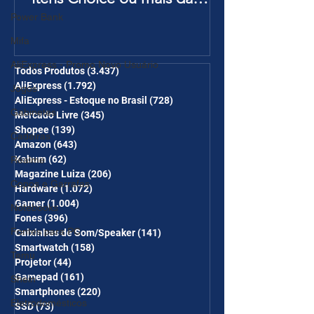
Página de Promoções e
Power Bank
Ganhe Frete Grátis(R$10 de
Mifa
desc em 6 itens/R$25 de
AliExpress - Promo Novo Usuário
desc em 10 itens) OS
Todos Produtos
(3.437)
3.437 posts
AliExpress
(1.792)
1.792 posts
Jogos
CUPONS SÃO VÁLIDOS NO
AliExpress - Estoque no Brasil
(728)
728 posts
COMBO
Gabinetes
Mercado Livre
(345)
345 posts
Shopee
(139)
139 posts
Cadeiras
Amazon
(643)
643 posts
Kabum
(62)
62 posts
Realme
Magazine Luiza
(206)
206 posts
Copos e Garrafas
Hardware
(1.072)
1.072 posts
Gamer
(1.004)
1.004 posts
Notebooks
Fones
(396)
396 posts
Fontes para PC
Caixinhas de Som/Speaker
(141)
141 posts
Smartwatch
(158)
158 posts
Temu
Projetor
(44)
44 posts
Gamepad
(161)
161 posts
Shein
Smartphones
(220)
220 posts
Eletrodomésticos
SSD
(73)
73 posts