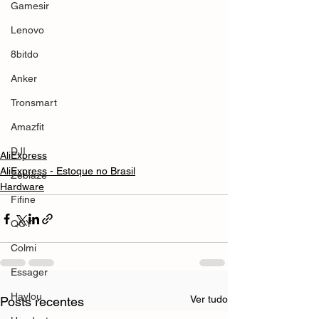
Gamesir
Lenovo
8bitdo
Anker
Tronsmart
Amazfit
DJI
AliExpress
AliExpress - Estoque no Brasil
Zeblaze
Hardware
Fifine
QCY
Colmi
Essager
Haylou
Ver tudo
Posts recentes