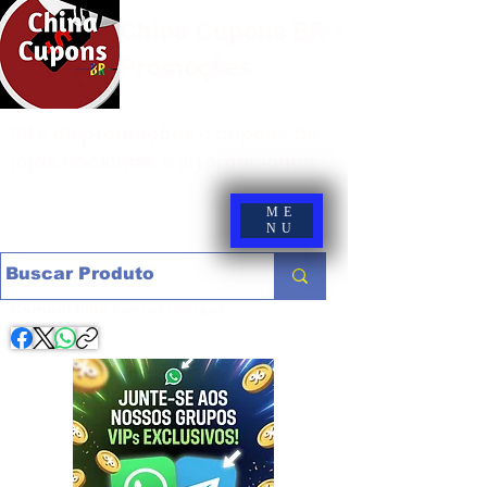
China Cupons BR -
Promoções
Site de promoções e cupons de
lojas nacionais e internacionais
ME
NU
Compartilhe com os amigos