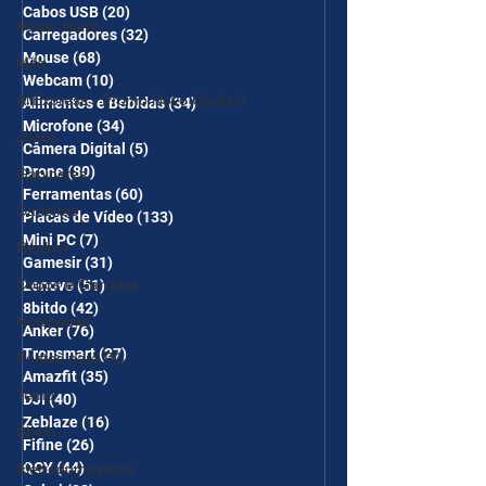
Cabos USB
(20)
20 posts
Power Bank
Carregadores
(32)
32 posts
Mouse
(68)
68 posts
Mifa
Webcam
(10)
10 posts
AliExpress - Promo Novo Usuário
Alimentos e Bebidas
(34)
34 posts
Microfone
(34)
34 posts
Jogos
Câmera Digital
(5)
5 posts
Drone
(80)
80 posts
Gabinetes
Ferramentas
(60)
60 posts
Cadeiras
Placas de Vídeo
(133)
133 posts
Mini PC
(7)
7 posts
Realme
Gamesir
(31)
31 posts
Copos e Garrafas
Lenovo
(51)
51 posts
8bitdo
(42)
42 posts
Notebooks
Anker
(76)
76 posts
Tronsmart
(27)
27 posts
Fontes para PC
Amazfit
(35)
35 posts
Temu
DJI
(40)
40 posts
Zeblaze
(16)
16 posts
Shein
Fifine
(26)
26 posts
QCY
(44)
44 posts
Eletrodomésticos