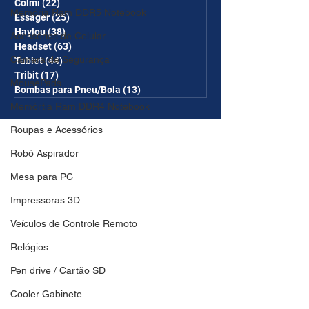
Colmi
(22)
22 posts
Memória Ram DDR5 Notebook
Essager
(25)
25 posts
Haylou
(38)
38 posts
Acessórios de Celular
Headset
(63)
63 posts
Câmera de Segurança
Tablet
(44)
44 posts
Tribit
(17)
17 posts
MousePads
Bombas para Pneu/Bola
(13)
13 posts
Memórtia Ram DDR4 Notebook
Roupas e Acessórios
Robô Aspirador
Mesa para PC
Impressoras 3D
Veículos de Controle Remoto
Relógios
Pen drive / Cartão SD
Cooler Gabinete