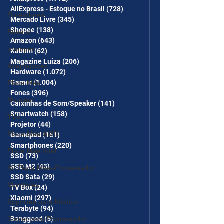
CUPONS SÃO VÁLIDOS NO
AliExpress - Estoque no Brasil
(728)
728 posts
COMBO
Roteadores
Mercado Livre
(345)
345 posts
Shopee
(138)
138 posts
Baseus
Amazon
(643)
643 posts
iclamper
Kabum
(62)
62 posts
Magazine Luiza
(206)
206 posts
Adaptadores
Hardware
(1.072)
1.072 posts
Gamer
(1.004)
1.004 posts
Placa Mãe
Fones
(396)
396 posts
Nuuvem
Caixinhas de Som/Speaker
(141)
141 posts
Smartwatch
(158)
158 posts
TVs
Projetor
(44)
44 posts
Placa Mãe AMD
Gamepad
(161)
161 posts
Smartphones
(220)
220 posts
Placa Mãe Intel
SSD
(73)
73 posts
SSD M2
(45)
45 posts
Kit Placa Mãe+Processador
SSD Sata
(29)
29 posts
Monitores
TV Box
(24)
24 posts
Xiaomi
(297)
297 posts
Suportes para Monitor
Terabyte
(94)
94 posts
Banggood
(6)
6 posts
Cooler para Processador