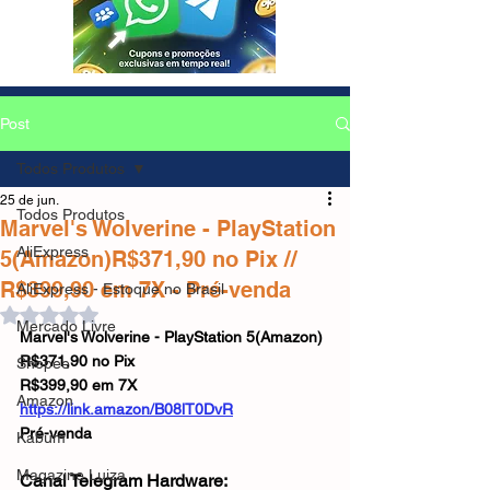
Post
Todos Produtos
25 de jun.
Todos Produtos
Marvel's Wolverine - PlayStation
AliExpress
5(Amazon)R$371,90 no Pix //
R$399,90 em 7X - Pré-venda
AliExpress - Estoque no Brasil
Avaliado com NaN de 5 estrelas.
Mercado Livre
Marvel's Wolverine - PlayStation 5(Amazon)
R$371,90 no Pix
Shopee
R$399,90 em 7X
Amazon
https://link.amazon/B08lT0DvR
Pré-venda
Kabum
Magazine Luiza
Canal Telegram Hardware: 