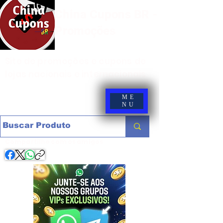
China Cupons BR -
Promoções
Site de promoções e cupons de
lojas nacionais e internacionais
ME
NU
Compartilhe com os amigos