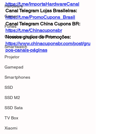
https://t.me/ImportaHardwareCanal
Hardware
Canal Telegram Lojas Brasileiras: 
Gamer
https://t.me/PromoCupons_Brasil
Canal Telegram China Cupons BR: 
Fones
https://t.me/Chinacuponsbr
Caixinhas de Som/Speaker
Nossos grupos de Promoções: 
https://www.chinacuponsbr.com/post/gru
Smartwatch
pos-canais-páginas
Projetor
Gamepad
Smartphones
SSD
SSD M2
SSD Sata
TV Box
Xiaomi