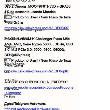
R$414,52 pelo APP
Hardware
Use 2 Cupons: MOOF9F81N33D + BRA35
1% de desconto usando Moedas
Gamer
🇧🇷Produto no Brasil / Sem Risco de Taxa
Fones
Frete Grátis
https://s.click.aliexpress.com/e/_DEN6Xt7
Caixinhas de Som/Speaker
Smartwatch
MAXSUN A520M-K Challenger Placa Mãe 
AM4, AMD, Série Ryzen 5000, , DDR4, USB 
Projetor
3.0, M.2 PCIe 3.0, 5500, 5600, 5600G, 
Gamepad
CPU(AliExpress)
🇧🇷Produto no Brasil / Sem Risco de Taxa
Smartphones
Frete Grátis
https://s.click.aliexpress.com/e/_DF8dpKr
SSD
SSD M2
ACESSE OS CUPONS DO ALIEXPRESS: 
https://www.chinacuponsbr.com/post/cupons
SSD Sata
-aliexpress
TV Box
Canal Telegram Hardware: 
Xiaomi
https://t.me/ImportaHardwareCanal