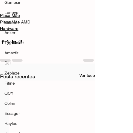
Gamesir
Lenovo
Placa Mãe
Placa Mãe AMD
8bitdo
Hardware
Anker
Tronsmart
Amazfit
DJI
Zeblaze
Ver tudo
Posts recentes
Fifine
QCY
Colmi
Essager
Haylou