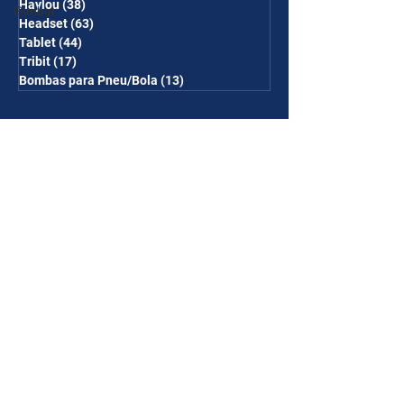
Haylou
(38)
38 posts
Gimbal
Headset
(63)
63 posts
Tablet
(44)
44 posts
Tribit
(17)
17 posts
Bombas para Pneu/Bola
(13)
13 posts