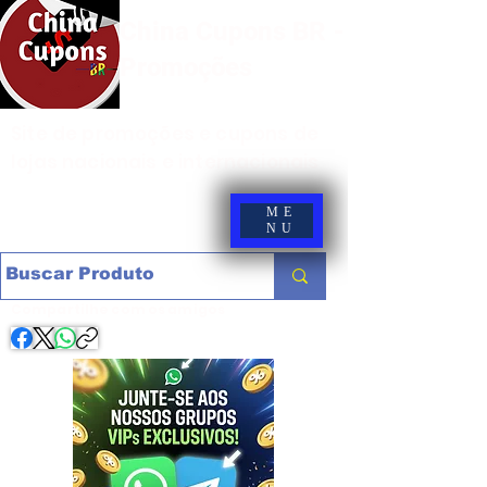
China Cupons BR -
Promoções
Site de promoções e cupons de
lojas nacionais e internacionais
ME
NU
Compartilhe com os amigos