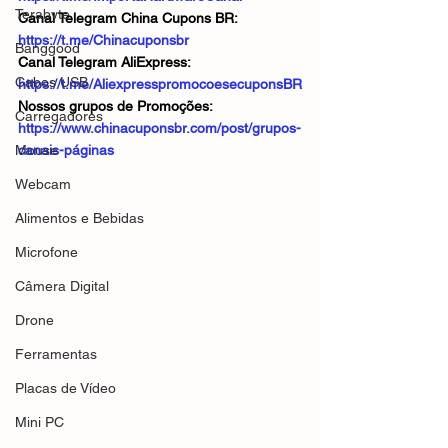
Terabyte
Canal Telegram China Cupons BR: 
https://t.me/Chinacuponsbr
Banggood
Canal Telegram AliExpress: 
Cabos USB
https://t.me/AliexpresspromocoesecuponsBR
Nossos grupos de Promoções: 
Carregadores
https://www.chinacuponsbr.com/post/grupos-
Mouse
canais-páginas
Webcam
Alimentos e Bebidas
Microfone
Câmera Digital
Drone
Ferramentas
Placas de Vídeo
Mini PC