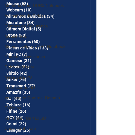
Mouse
(68)
68 posts
Memória Ram DDR5 Notebook
Webcam
(10)
10 posts
Acessórios de Celular
Alimentos e Bebidas
(34)
34 posts
Microfone
(34)
34 posts
Câmera de Segurança
Câmera Digital
(5)
5 posts
Drone
(80)
80 posts
MousePads
Ferramentas
(60)
60 posts
Memórtia Ram DDR4 Notebook
Placas de Vídeo
(133)
133 posts
Mini PC
(7)
7 posts
Roupas e Acessórios
Gamesir
(31)
31 posts
Robô Aspirador
Lenovo
(51)
51 posts
8bitdo
(42)
42 posts
Mesa para PC
Anker
(76)
76 posts
Tronsmart
(27)
27 posts
Impressoras 3D
Amazfit
(35)
35 posts
Veículos de Controle Remoto
DJI
(40)
40 posts
Zeblaze
(16)
16 posts
Relógios
Fifine
(26)
26 posts
QCY
(44)
44 posts
Pen drive / Cartão SD
Colmi
(22)
22 posts
Cooler Gabinete
Essager
(25)
25 posts