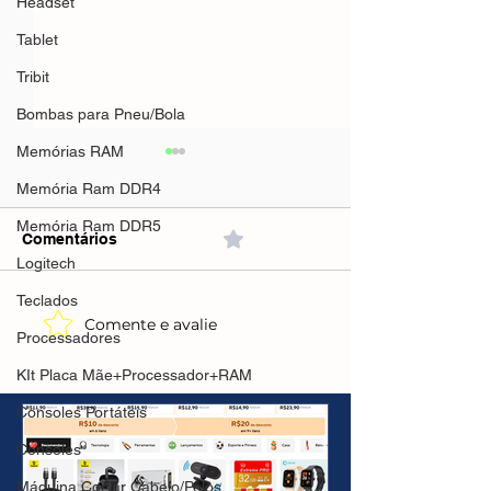
Headset
Tablet
Tribit
Bombas para Pneu/Bola
Memórias RAM
Memória Ram DDR4
Memória Ram DDR5
Comentários
0.0 / 5 (0)
Logitech
Teclados
Comente e avalie
XIAOMI QCY MeloBuds
Retroid Pocket 
Processadores
Pro Fones Bluetooth 5.3
Console Portátil
(AliExpress)🇧🇷Envio
KIt Placa Mãe+Processador+RAM
AMOLED, Snapd
Brasil-R$191,79/Envio
Android13, 500
Consoles Portáteis
China-R$189,82
Effect(AliExpr
Consoles
R$1.638
Máquina Cortar Cabelo/Pêlos