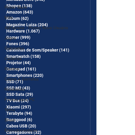
Shopee
(138)
138 posts
Power Bank
Amazon
(643)
643 posts
Mifa
Kabum
(62)
62 posts
Magazine Luiza
(204)
204 posts
AliExpress - Promo Novo Usuário
Hardware
(1.067)
1.067 posts
Gamer
(999)
999 posts
Jogos
Fones
(396)
396 posts
Gabinetes
Caixinhas de Som/Speaker
(141)
141 posts
Smartwatch
(158)
158 posts
Cadeiras
Projetor
(44)
44 posts
Realme
Gamepad
(161)
161 posts
Smartphones
(220)
220 posts
Copos e Garrafas
SSD
(71)
71 posts
SSD M2
(43)
43 posts
Notebooks
SSD Sata
(29)
29 posts
Fontes para PC
TV Box
(24)
24 posts
Xiaomi
(297)
297 posts
Temu
Terabyte
(94)
94 posts
Banggood
(6)
6 posts
Shein
Cabos USB
(20)
20 posts
Eletrodomésticos
Carregadores
(32)
32 posts