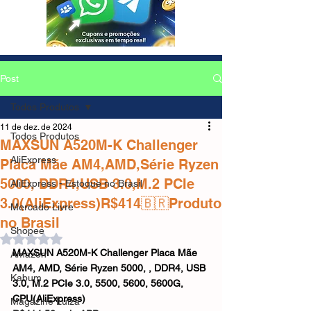
Post
Todos Produtos
11 de dez. de 2024
Todos Produtos
MAXSUN A520M-K Challenger
AliExpress
Placa Mãe AM4,AMD,Série Ryzen
5000, DDR4,USB 3.0,M.2 PCIe
AliExpress - Estoque no Brasil
3.0(AliExpress)R$414🇧🇷Produto
Mercado Livre
no Brasil
Shopee
Avaliado com NaN de 5 estrelas.
MAXSUN A520M-K Challenger Placa Mãe 
Amazon
AM4, AMD, Série Ryzen 5000, , DDR4, USB 
Kabum
3.0, M.2 PCIe 3.0, 5500, 5600, 5600G, 
CPU(AliExpress)
Magazine Luiza