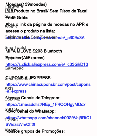
Moedas(139moedas)
Hardware
🇧🇷Produto no Brasil/ Sem Risco de Taxa!
Gamer
Frete Grátis
Abra o link da página de moedas no APP, e 
Fones
acesse o produto na lista:
Caixinhas de Som/Speaker
https://s.click.aliexpress.com/e/_c309u3Al
Smartwatch
MIFA MLOVE S203 Bluetooth 
Projetor
Speaker(AliExpress)
https://s.click.aliexpress.com/e/_c33GhD13
Gamepad
CUPONS ALIEXPRESS: 
Smartphones
https://www.chinacuponsbr.com/post/cupons
SSD
-aliexpress
Nossos Canais do Telegram: 
SSD M2
https://t.me/addlist/REp_1F4QOHgyMDcx
SSD Sata
Novo Canal do Whatsapp: 
https://whatsapp.com/channel/0029Vaj5RtC1
TV Box
SWszsWmCtf2t
Xiaomi
Nossos grupos de Promoções: 