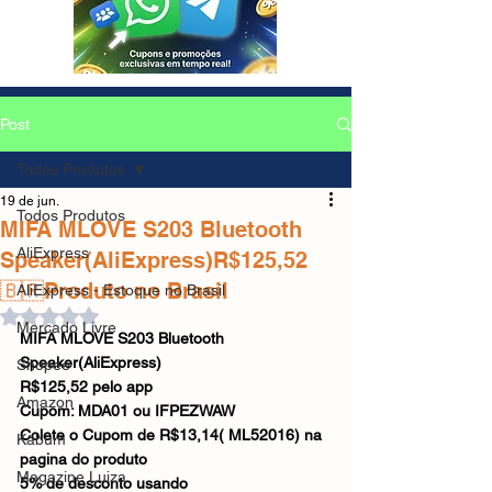
Post
Todos Produtos
19 de jun.
Todos Produtos
MIFA MLOVE S203 Bluetooth
AliExpress
Speaker(AliExpress)R$125,52
🇧🇷Produto no Brasil
AliExpress - Estoque no Brasil
Avaliado com NaN de 5 estrelas.
Mercado Livre
MIFA MLOVE S203 Bluetooth 
Speaker(AliExpress)
Shopee
R$125,52 pelo app
Amazon
Cupom: MDA01 ou IFPEZWAW
Colete o Cupom de R$13,14( ML52016) na 
Kabum
pagina do produto
Magazine Luiza
5% de desconto usando 