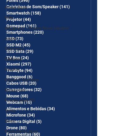
Fones
(396)
396 posts
Caixinhas de Som/Speaker
(141)
141 posts
Power Bank
Smartwatch
(158)
158 posts
Mifa
Projetor
(44)
44 posts
Gamepad
(161)
161 posts
AliExpress - Promo Novo Usuário
Smartphones
(220)
220 posts
Jogos
SSD
(73)
73 posts
SSD M2
(45)
45 posts
Gabinetes
SSD Sata
(29)
29 posts
TV Box
(24)
24 posts
Cadeiras
Xiaomi
(297)
297 posts
Realme
Terabyte
(94)
94 posts
Banggood
(6)
6 posts
Copos e Garrafas
Cabos USB
(20)
20 posts
Carregadores
(32)
32 posts
Notebooks
Mouse
(68)
68 posts
Fontes para PC
Webcam
(10)
10 posts
Alimentos e Bebidas
(34)
34 posts
Temu
Microfone
(34)
34 posts
Shein
Câmera Digital
(5)
5 posts
Drone
(80)
80 posts
Eletrodomésticos
Ferramentas
(60)
60 posts