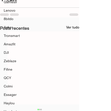
Gamesir
Lenovo
8bitdo
Anker
Ver tudo
Posts recentes
Tronsmart
Amazfit
DJI
Zeblaze
Fifine
QCY
Colmi
Essager
Haylou