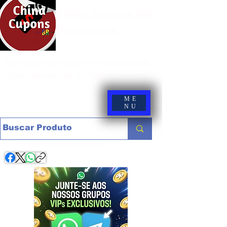
China Cupons BR -
Promoções
Site de promoções e cupons de
lojas nacionais e internacionais
ME
NU
Compartilhe com os amigos