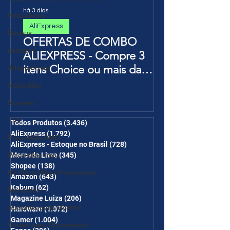
há 3 dias
Roteadores
AliExpress
Baseus
OFERTAS DE COMBO
iclamper
ALIEXPRESS - Compre 3
itens Choice ou mais da
Adaptadores
Página de Promoções e
Placa Mãe
Ganhe Frete Grátis(R$10 de
Nuuvem
desc em 6 itens/R$25 de
TVs
desc em 10 itens) OS
Todos Produtos
(3.436)
3.436 posts
AliExpress
(1.792)
1.792 posts
CUPONS SÃO VÁLIDOS NO
Placa Mãe AMD
AliExpress - Estoque no Brasil
(728)
728 posts
COMBO
Placa Mãe Intel
Mercado Livre
(345)
345 posts
Shopee
(138)
138 posts
Kit Placa Mãe+Processador
Amazon
(643)
643 posts
Kabum
(62)
62 posts
Monitores
Magazine Luiza
(206)
206 posts
Suportes para Monitor
Hardware
(1.072)
1.072 posts
Gamer
(1.004)
1.004 posts
Cooler para Processador