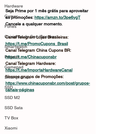
Hardware
Seja Prime por 1 mês grátis para aproveitar 
Gamer
as promoções: 
https://amzn.to/3pe6ygT
Cancele a qualquer momento.
Fones
Caixinhas de Som/Speaker
Canal Telegram Lojas Brasileiras: 
https://t.me/PromoCupons_Brasil
Smartwatch
Canal Telegram China Cupons BR: 
Projetor
https://t.me/Chinacuponsbr
Canal Telegram Hardware: 
Gamepad
https://t.me/ImportaHardwareCanal
Nossos grupos de Promoções: 
Smartphones
https://www.chinacuponsbr.com/post/grupos-
SSD
canais-páginas
SSD M2
SSD Sata
TV Box
Xiaomi