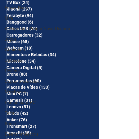
TV Box
(24)
24 posts
Power Bank
Xiaomi
(297)
297 posts
Terabyte
(94)
94 posts
Mifa
Banggood
(6)
6 posts
AliExpress - Promo Novo Usuário
Cabos USB
(20)
20 posts
Carregadores
(32)
32 posts
Jogos
Mouse
(68)
68 posts
Webcam
(10)
10 posts
Gabinetes
Alimentos e Bebidas
(34)
34 posts
Cadeiras
Microfone
(34)
34 posts
Câmera Digital
(5)
5 posts
Realme
Drone
(80)
80 posts
Ferramentas
(60)
60 posts
Copos e Garrafas
Placas de Vídeo
(133)
133 posts
Notebooks
Mini PC
(7)
7 posts
Gamesir
(31)
31 posts
Fontes para PC
Lenovo
(51)
51 posts
Temu
8bitdo
(42)
42 posts
Anker
(76)
76 posts
Shein
Tronsmart
(27)
27 posts
Amazfit
(35)
35 posts
Eletrodomésticos