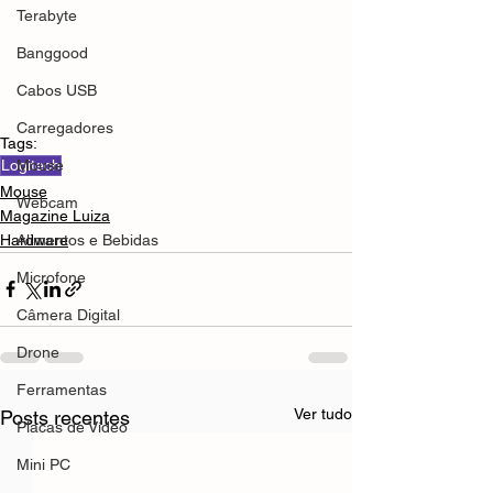
Terabyte
Banggood
Cabos USB
Carregadores
Tags:
Logitech
Mouse
Mouse
Webcam
Magazine Luiza
Hardware
Alimentos e Bebidas
Microfone
Câmera Digital
Drone
Ferramentas
Ver tudo
Posts recentes
Placas de Vídeo
Mini PC