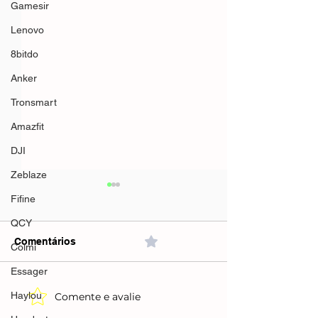
Gamesir
Lenovo
8bitdo
Anker
Tronsmart
Amazfit
DJI
Zeblaze
Fifine
QCY
Comentários
0.0 / 5 (0)
Colmi
Essager
Haylou
Comente e avalie
CUPONS E
Ugreen Model 
PROMOÇÕES
Mouse Wireles