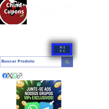
China Cupons BR -
Promoções
Site de promoções e cupons de
lojas nacionais e internacionais
ME
NU
Compartilhe com os amigos