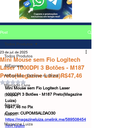
Post
Todos Produtos
23 de jul. de 2025
Todos Produtos
Mini Mouse sem Fio Logitech
AliExpress
Laser 1000DPI 3 Botões - M187
Preto(Magazine Luiza)R$47,46
AliExpress - Estoque no Brasil
Avaliado com NaN de 5 estrelas.
Mercado Livre
Mini Mouse sem Fio Logitech Laser 
1000DPI 3 Botões - M187 Preto(Magazine 
Shopee
Luiza)
Amazon
R$47,46 no Pix
Cupom: CUPOMSALDAO30
Kabum
https://magazineluiza.onelink.me/589508454
Magazine Luiza
/hn11pufm