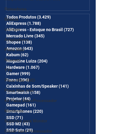
Ganhe Frete Grátis(R$10 de
desc em 6 itens/R$25 de
Roteadores
desc em 10 itens) OS
Todos Produtos
(3.429)
3.429 posts
Baseus
AliExpress
(1.788)
1.788 posts
CUPONS SÃO VÁLIDOS NO
iclamper
AliExpress - Estoque no Brasil
(727)
727 posts
COMBO
Mercado Livre
(345)
345 posts
Adaptadores
Shopee
(138)
138 posts
Amazon
(643)
643 posts
Placa Mãe
Kabum
(62)
62 posts
Nuuvem
Magazine Luiza
(204)
204 posts
Hardware
(1.067)
1.067 posts
TVs
Gamer
(999)
999 posts
Fones
(396)
396 posts
Placa Mãe AMD
Caixinhas de Som/Speaker
(141)
141 posts
Placa Mãe Intel
Smartwatch
(158)
158 posts
Projetor
(44)
44 posts
Kit Placa Mãe+Processador
Gamepad
(161)
161 posts
Monitores
Smartphones
(220)
220 posts
SSD
(71)
71 posts
Suportes para Monitor
SSD M2
(43)
43 posts
SSD Sata
(29)
29 posts
Cooler para Processador