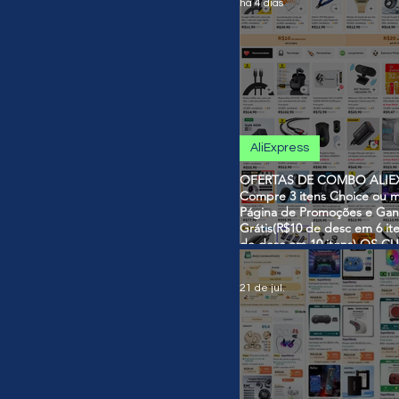
há 4 dias
AliExpress
OFERTAS DE COMBO ALIEX
Compre 3 itens Choice ou m
Página de Promoções e Gan
Grátis(R$10 de desc em 6 it
de desc em 10 itens) OS 
SÃO VÁLIDOS NO COMBO
21 de jul.