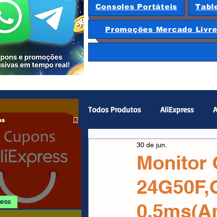
Consoles Portáteis
Tabl
Promoções Mercado Livr
Todos Produtos
AliExpress
A
as
30 de jun.
Magazine Luiza
Hardware
Monitor
24G50F,
Gamepad
Smartphones
ress
0,5ms(A