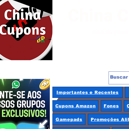
China 
Site de pro
Importantes e Recentes
Cupons Amazon
Fones
Gamepads
Promoções Ali