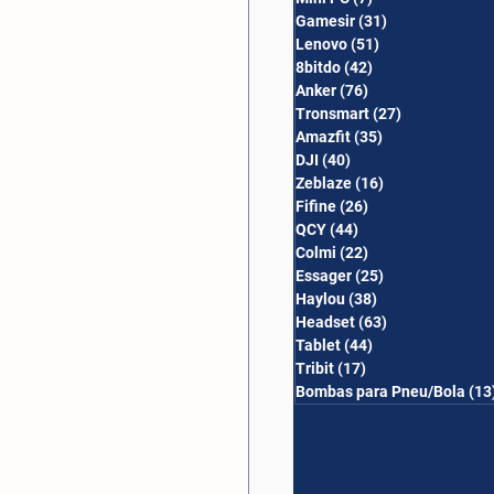
Gamesir
(31)
31 posts
Lenovo
(51)
51 posts
8bitdo
(42)
42 posts
Anker
(76)
76 posts
Tronsmart
(27)
27 posts
Amazfit
(35)
35 posts
DJI
(40)
40 posts
Zeblaze
(16)
16 posts
Fifine
(26)
26 posts
QCY
(44)
44 posts
Colmi
(22)
22 posts
Essager
(25)
25 posts
Haylou
(38)
38 posts
Headset
(63)
63 posts
Tablet
(44)
44 posts
Tribit
(17)
17 posts
Bombas para Pneu/Bola
(13