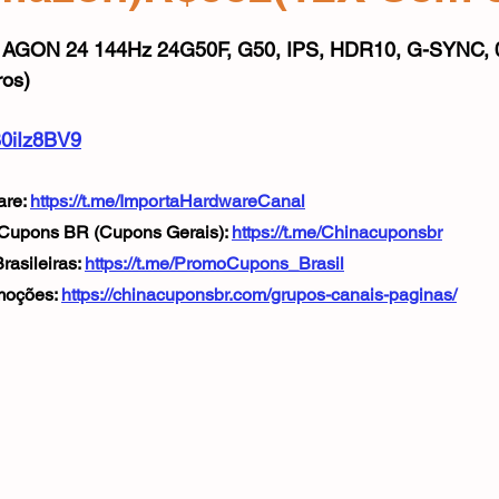
Mouse
Webcam
Alimentos e Bebidas
Microfone
e 5 estrelas.
 AGON 24 144Hz 24G50F, G50, IPS, HDR10, G-SYNC,
os)
B0iIz8BV9
re: 
https://t.me/ImportaHardwareCanal
Cupons BR (Cupons Gerais): 
https://t.me/Chinacuponsbr
asileiras: 
https://t.me/PromoCupons_Brasil
oções: 
https://chinacuponsbr.com/grupos-canais-paginas/