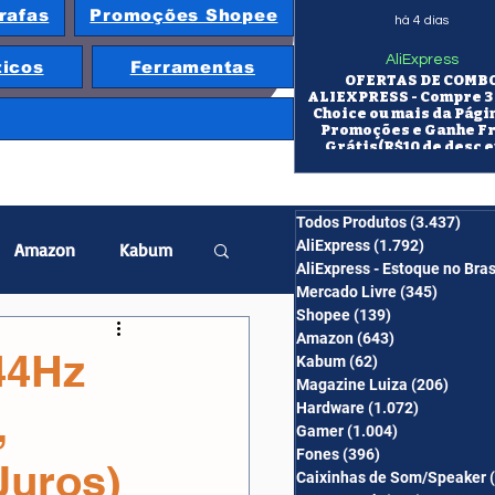
rafas
Promoções Shopee
há 4 dias
AliExpress
ticos
Ferramentas
OFERTAS DE COMB
ALIEXPRESS - Compre 3 
Choice ou mais da Pági
Promoções e Ganhe F
Grátis(R$10 de desc e
itens/R$25 de desc em 10
OS CUPONS SÃO VÁLID
COMBO
Todos Produtos
(3.437)
3.43
AliExpress
(1.792)
1.792 pos
Amazon
Kabum
AliExpress - Estoque no Bras
Mercado Livre
(345)
345 pos
Shopee
(139)
139 posts
twatch
Projetor
Amazon
(643)
643 posts
44Hz
Kabum
(62)
62 posts
Magazine Luiza
(206)
206 po
Hardware
(1.072)
1.072 post
,
erabyte
Banggood
Gamer
(1.004)
1.004 posts
Fones
(396)
396 posts
uros)
Caixinhas de Som/Speaker