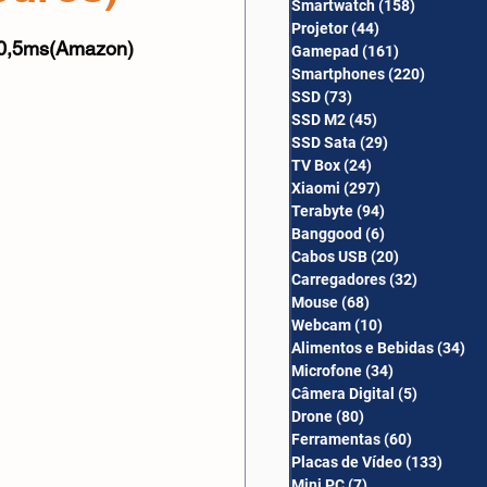
Smartwatch
(158)
158 posts
Câmera Digital
Projetor
(44)
44 posts
 0,5ms(Amazon)
Gamepad
(161)
161 posts
Smartphones
(220)
220 post
SSD
(73)
73 posts
SSD M2
(45)
45 posts
SSD Sata
(29)
29 posts
TV Box
(24)
24 posts
Xiaomi
(297)
297 posts
Terabyte
(94)
94 posts
Banggood
(6)
6 posts
Cabos USB
(20)
20 posts
Carregadores
(32)
32 posts
Mouse
(68)
68 posts
Webcam
(10)
10 posts
Alimentos e Bebidas
(34)
34
Microfone
(34)
34 posts
Câmera Digital
(5)
5 posts
Drone
(80)
80 posts
Ferramentas
(60)
60 posts
Placas de Vídeo
(133)
133 p
Mini PC
(7)
7 posts