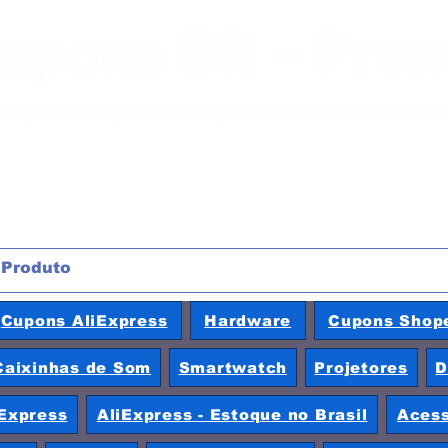
Cupons BR - Pro
moções e cupons de lojas nacionais e inter
Cupons AliExpress
Hardware
Cupons Shop
Caixinhas de Som
Smartwatch
Projetores
D
Express
AliExpress - Estoque no Brasil
Acess