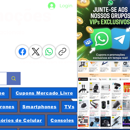
Login
moções
nacionais
Compartilhe com os amigos
ee
Cupons Mercado Livre
rones
Smartphones
TVs
órios de Celular
Consoles