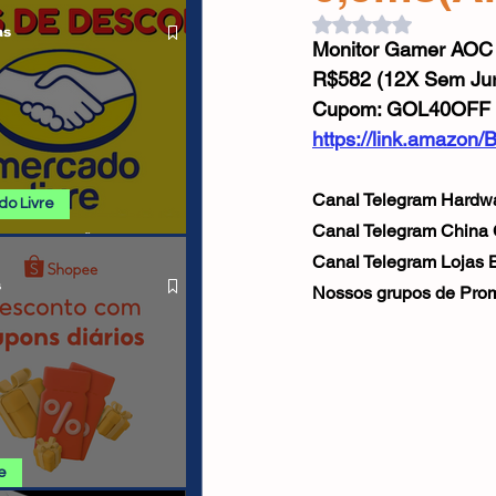
 ALIEXPRESS
Cabos USB
Carregadores
Avaliado com NaN d
as
Monitor Gamer AOC
R$582 (12X Sem Jur
Drone
Cupom: GOL40OFF
https://link.amazon/
Canal Telegram Hardwa
o Livre
Canal Telegram China 
 E PROMOÇÕES
O LIVRE
Canal Telegram Lojas Br
s
Nossos grupos de Prom
e