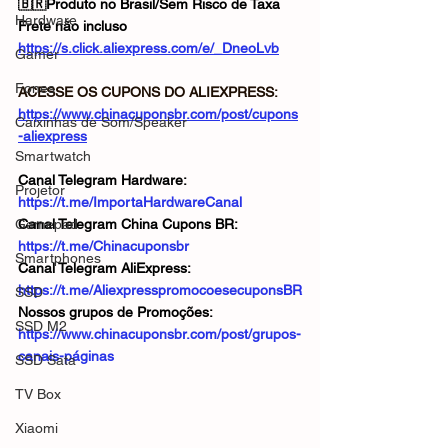
🇧🇷Produto no Brasil/Sem Risco de Taxa
Hardware
Frete não incluso
https://s.click.aliexpress.com/e/_DneoLvb
Gamer
Fones
ACESSE OS CUPONS DO ALIEXPRESS: 
https://www.chinacuponsbr.com/post/cupons
Caixinhas de Som/Speaker
-aliexpress
Smartwatch
Canal Telegram Hardware: 
Projetor
https://t.me/ImportaHardwareCanal
Gamepad
Canal Telegram China Cupons BR: 
https://t.me/Chinacuponsbr
Smartphones
Canal Telegram AliExpress: 
https://t.me/AliexpresspromocoesecuponsBR
SSD
Nossos grupos de Promoções: 
SSD M2
https://www.chinacuponsbr.com/post/grupos-
canais-páginas
SSD Sata
TV Box
Xiaomi