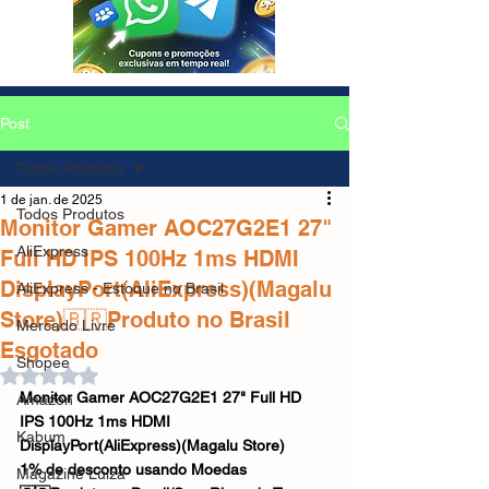
Post
Todos Produtos
1 de jan. de 2025
Todos Produtos
Monitor Gamer AOC27G2E1 27"
AliExpress
Full HD IPS 100Hz 1ms HDMI
DisplayPort(AliExpress)(Magalu
AliExpress - Estoque no Brasil
Store)🇧🇷Produto no Brasil
Mercado Livre
Esgotado
Shopee
Avaliado com NaN de 5 estrelas.
Monitor Gamer AOC27G2E1 27" Full HD 
Amazon
IPS 100Hz 1ms HDMI 
Kabum
DisplayPort(AliExpress)(Magalu Store)
1% de desconto usando Moedas
Magazine Luiza