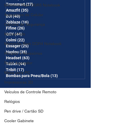
Tronsmart
(27)
27 posts
Memória Ram DDR5 Notebook
Amazfit
(35)
35 posts
Acessórios de Celular
DJI
(40)
40 posts
Zeblaze
(16)
16 posts
Câmera de Segurança
Fifine
(26)
26 posts
MousePads
QCY
(44)
44 posts
Colmi
(22)
22 posts
Memórtia Ram DDR4 Notebook
Essager
(25)
25 posts
Haylou
(38)
38 posts
Roupas e Acessórios
Headset
(63)
63 posts
Robô Aspirador
Tablet
(44)
44 posts
Tribit
(17)
17 posts
Mesa para PC
Bombas para Pneu/Bola
(13)
13 posts
Impressoras 3D
Veículos de Controle Remoto
Relógios
Pen drive / Cartão SD
Cooler Gabinete