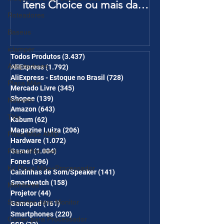
itens Choice ou mais da
Roteadores
Página de Promoções e
Ganhe Frete Grátis(R$10 de
Baseus
desc em 6 itens/R$25 de
iclamper
desc em 10 itens) OS
Todos Produtos
(3.437)
3.437 posts
Adaptadores
AliExpress
(1.792)
1.792 posts
CUPONS SÃO VÁLIDOS NO
AliExpress - Estoque no Brasil
(728)
728 posts
Placa Mãe
COMBO
Mercado Livre
(345)
345 posts
Shopee
(139)
139 posts
Nuuvem
Amazon
(643)
643 posts
TVs
Kabum
(62)
62 posts
Magazine Luiza
(206)
206 posts
Placa Mãe AMD
Hardware
(1.072)
1.072 posts
Placa Mãe Intel
Gamer
(1.004)
1.004 posts
Fones
(396)
396 posts
Kit Placa Mãe+Processador
Caixinhas de Som/Speaker
(141)
141 posts
Smartwatch
(158)
158 posts
Monitores
Projetor
(44)
44 posts
Suportes para Monitor
Gamepad
(161)
161 posts
Smartphones
(220)
220 posts
Cooler para Processador