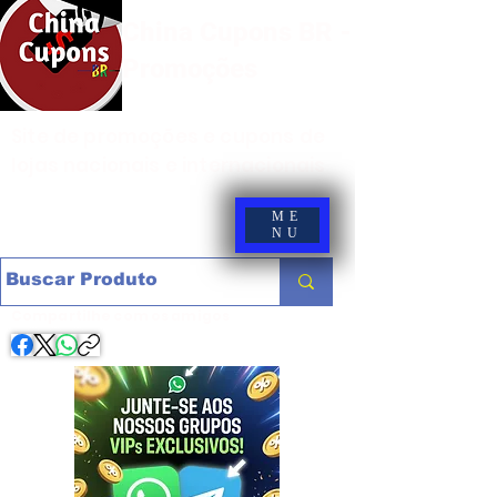
China Cupons BR -
Promoções
Site de promoções e cupons de
lojas nacionais e internacionais
ME
NU
Compartilhe com os amigos