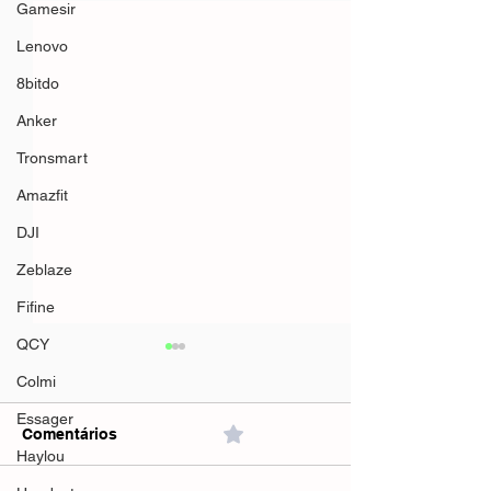
Gamesir
Lenovo
8bitdo
Anker
Tronsmart
Amazfit
DJI
Zeblaze
Fifine
QCY
Colmi
Essager
Comentários
0.0 / 5 (0)
Haylou