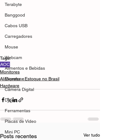
Terabyte
Banggood
Cabos USB
Carregadores
Mouse
Webcam
Tags:
AOC
Alimentos e Bebidas
Monitores
AliExpress - Estoque no Brasil
Microfone
Hardware
Câmera Digital
Drone
Ferramentas
Placas de Vídeo
Mini PC
Ver tudo
Posts recentes