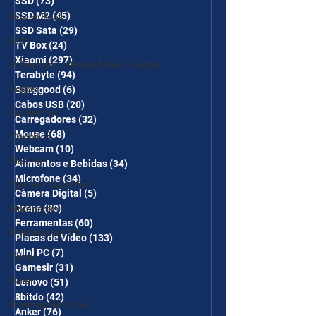
SSD
(73)
73 posts
SSD M2
(45)
45 posts
Power Bank
SSD Sata
(29)
29 posts
Mifa
TV Box
(24)
24 posts
Xiaomi
(297)
297 posts
AliExpress - Promo Novo Usuário
Terabyte
(94)
94 posts
Jogos
Banggood
(6)
6 posts
Cabos USB
(20)
20 posts
Gabinetes
Carregadores
(32)
32 posts
Mouse
(68)
68 posts
Cadeiras
Webcam
(10)
10 posts
Realme
Alimentos e Bebidas
(34)
34 posts
Microfone
(34)
34 posts
Copos e Garrafas
Câmera Digital
(5)
5 posts
Drone
(80)
80 posts
Notebooks
Ferramentas
(60)
60 posts
Fontes para PC
Placas de Vídeo
(133)
133 posts
Mini PC
(7)
7 posts
Temu
Gamesir
(31)
31 posts
Shein
Lenovo
(51)
51 posts
8bitdo
(42)
42 posts
Eletrodomésticos
Anker
(76)
76 posts