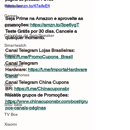
Hardware
https://amzn.to/47eAvE4
Gamer
Seja Prime na Amazon e aproveite as 
promoções: 
https://amzn.to/3pe6ygT
Fones
Teste Grátis por 30 dias. Cancele a 
Caixinhas de Som/Speaker
qualquer momento.
Smartwatch
Canal Telegram Lojas Brasileiras: 
Projetor
https://t.me/PromoCupons_Brasil
Canal Telegram 
Gamepad
Hardware: 
https://t.me/ImportaHardware
Smartphones
Canal
Canal Telegram China Cupons 
SSD
BR: 
https://t.me/Chinacuponsbr
SSD M2
Nossos grupos de Promoções: 
https://www.chinacuponsbr.com/post/gru
SSD Sata
pos-canais-páginas
TV Box
Xiaomi