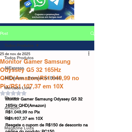
Post
Todos Produtos
25 de nov. de 2025
Todos Produtos
Monitor Gamer Samsung
AliExpress
Odyssey G5 32 165Hz
QHD(Amazon)R$1.049,99 no
AliExpress - Estoque no Brasil
Pix/R$1.107,37 em 10X
Mercado Livre
Avaliado com NaN de 5 estrelas.
Shopee
Monitor Gamer Samsung Odyssey G5 32 
165Hz QHD(Amazon)
Amazon
R$
1.049,99
 no Pix
Kabum
R$
1.107,37
 em 10X
Resgate o cupom de R$150 de desconto na 
Magazine Luiza
página do produto: PC150