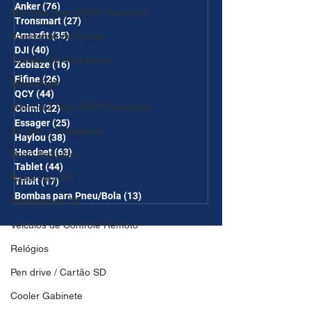
Anker
(76)
76 posts
Memória Ram DDR5 Notebook
Tronsmart
(27)
27 posts
Amazfit
(35)
35 posts
Acessórios de Celular
DJI
(40)
40 posts
Câmera de Segurança
Zeblaze
(16)
16 posts
Fifine
(26)
26 posts
MousePads
QCY
(44)
44 posts
Memórtia Ram DDR4 Notebook
Colmi
(22)
22 posts
Essager
(25)
25 posts
Roupas e Acessórios
Haylou
(38)
38 posts
Headset
(63)
63 posts
Robô Aspirador
Tablet
(44)
44 posts
Mesa para PC
Tribit
(17)
17 posts
Bombas para Pneu/Bola
(13)
13 posts
Impressoras 3D
Veículos de Controle Remoto
Relógios
Pen drive / Cartão SD
Cooler Gabinete