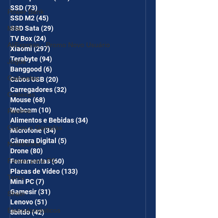
SSD
(73)
73 posts
Power Bank
SSD M2
(45)
45 posts
Mifa
SSD Sata
(29)
29 posts
TV Box
(24)
24 posts
AliExpress - Promo Novo Usuário
Xiaomi
(297)
297 posts
Terabyte
(94)
94 posts
Jogos
Banggood
(6)
6 posts
Gabinetes
Cabos USB
(20)
20 posts
Carregadores
(32)
32 posts
Cadeiras
Mouse
(68)
68 posts
Webcam
(10)
10 posts
Realme
Alimentos e Bebidas
(34)
34 posts
Copos e Garrafas
Microfone
(34)
34 posts
Câmera Digital
(5)
5 posts
Notebooks
Drone
(80)
80 posts
Fontes para PC
Ferramentas
(60)
60 posts
Placas de Vídeo
(133)
133 posts
Temu
Mini PC
(7)
7 posts
Gamesir
(31)
31 posts
Shein
Lenovo
(51)
51 posts
Eletrodomésticos
8bitdo
(42)
42 posts