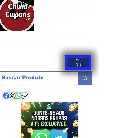
China Cupons BR -
Promoções
Site de promoções e cupons de
lojas nacionais e internacionais
ME
NU
Compartilhe com os amigos