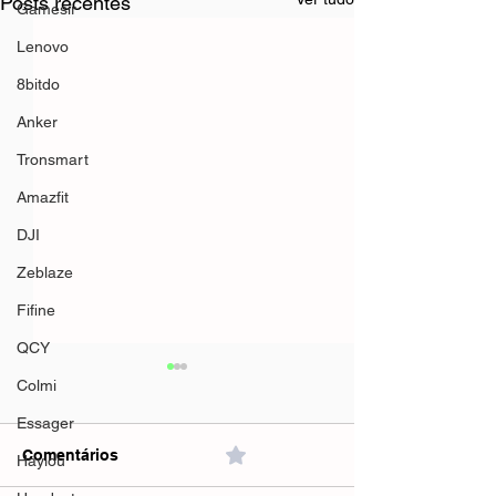
Posts recentes
Gamesir
Lenovo
8bitdo
Anker
Tronsmart
Amazfit
DJI
Zeblaze
Fifine
QCY
Colmi
Essager
Comentários
0.0 / 5 (0)
Haylou