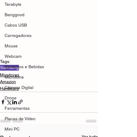
Terabyte
Banggood
Cabos USB
Carregadores
Mouse
Webcam
Tags:
Alimentos e Bebidas
Samsung
Monitores
Microfone
Amazon
Câmera Digital
Hardware
Drone
Ferramentas
Placas de Vídeo
Mini PC
Ver tudo