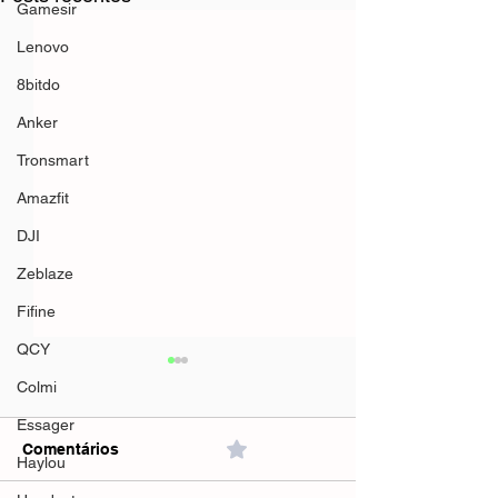
Gamesir
Lenovo
8bitdo
Anker
Tronsmart
Amazfit
DJI
Zeblaze
Fifine
QCY
Colmi
Essager
Comentários
0.0 / 5 (0)
Haylou