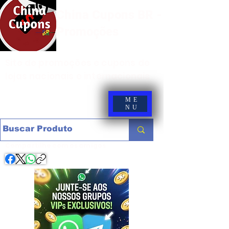
China Cupons BR -
Promoções
Site de promoções e cupons de
lojas nacionais e internacionais
ME
NU
Compartilhe com os amigos