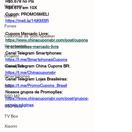
R$5.679 no Pix
Hardware
R$6.679 em 10X
Cupom: PROMOSMELI
Gamer
https://meli.la/14jKMSR
Fones
Cupons Mercado Livre: 
Caixinhas de Som/Speaker
https://www.chinacuponsbr.com/post/cupons
Smartwatch
-e-promocoes-mercado-livre
Canal Telegram Smartphones: 
Projetor
https://t.me/SmartphonesCupons
Gamepad
Canal Telegram China Cupons BR: 
https://t.me/Chinacuponsbr
Smartphones
Canal Telegram Lojas Brasileiras: 
https://t.me/PromoCupons_Brasil
SSD
Nossos grupos de Promoções: 
SSD M2
https://www.chinacuponsbr.com/post/grupos-
canais-páginas
SSD Sata
TV Box
Xiaomi