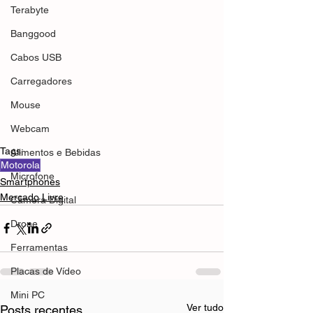
Terabyte
Banggood
Cabos USB
Carregadores
Mouse
Webcam
Tags:
Alimentos e Bebidas
Motorola
Microfone
Smartphones
Mercado Livre
Câmera Digital
Drone
Ferramentas
Placas de Vídeo
Mini PC
Ver tudo
Posts recentes