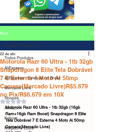
Post
Todos Produtos
22 de abr.
Todos Produtos
Motorola Razr 60 Ultra - 1tb 32gb
AliExpress
Snapdragon 8 Elite Tela Dobrável
7 E Externa 4 Moto Ai 50mp
AliExpress - Estoque no Brasil
Camera(Mercado Livre)R$5.679
Mercado Livre
no Pix/R$6.679 em 10X
Shopee
Avaliado com NaN de 5 estrelas.
Motorola Razr 60 Ultra - 1tb 32gb (16gb 
Amazon
Ram+16gb Ram Boost) Snapdragon 8 Elite 
Kabum
Tela Dobrável 7 E Externa 4 Moto Ai 50mp 
Camera(Mercado Livre)
Magazine Luiza