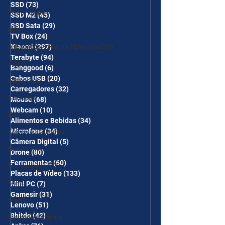
SSD
(73)
73 posts
Power Bank
SSD M2
(45)
45 posts
SSD Sata
(29)
29 posts
Mifa
TV Box
(24)
24 posts
AliExpress - Promo Novo Usuário
Xiaomi
(297)
297 posts
Terabyte
(94)
94 posts
Jogos
Banggood
(6)
6 posts
Cabos USB
(20)
20 posts
Gabinetes
Carregadores
(32)
32 posts
Cadeiras
Mouse
(68)
68 posts
Webcam
(10)
10 posts
Realme
Alimentos e Bebidas
(34)
34 posts
Microfone
(34)
34 posts
Copos e Garrafas
Câmera Digital
(5)
5 posts
Notebooks
Drone
(80)
80 posts
Ferramentas
(60)
60 posts
Fontes para PC
Placas de Vídeo
(133)
133 posts
Temu
Mini PC
(7)
7 posts
Gamesir
(31)
31 posts
Shein
Lenovo
(51)
51 posts
8bitdo
(42)
42 posts
Eletrodomésticos