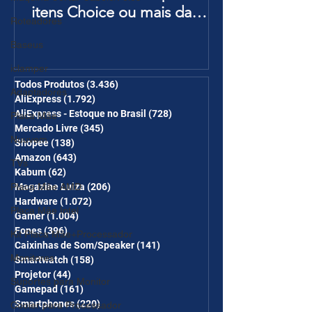
itens Choice ou mais da
Roteadores
Página de Promoções e
Baseus
Ganhe Frete Grátis(R$10 de
desc em 6 itens/R$25 de
iclamper
desc em 10 itens) OS
Todos Produtos
(3.436)
3.436 posts
Adaptadores
AliExpress
(1.792)
1.792 posts
CUPONS SÃO VÁLIDOS NO
AliExpress - Estoque no Brasil
(728)
728 posts
Placa Mãe
COMBO
Mercado Livre
(345)
345 posts
Nuuvem
Shopee
(138)
138 posts
Amazon
(643)
643 posts
TVs
Kabum
(62)
62 posts
Magazine Luiza
(206)
206 posts
Placa Mãe AMD
Hardware
(1.072)
1.072 posts
Placa Mãe Intel
Gamer
(1.004)
1.004 posts
Fones
(396)
396 posts
Kit Placa Mãe+Processador
Caixinhas de Som/Speaker
(141)
141 posts
Monitores
Smartwatch
(158)
158 posts
Projetor
(44)
44 posts
Suportes para Monitor
Gamepad
(161)
161 posts
Smartphones
(220)
220 posts
Cooler para Processador