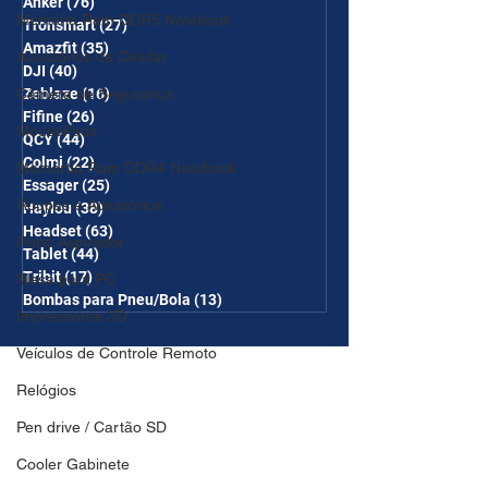
Anker
(76)
76 posts
Memória Ram DDR5 Notebook
Tronsmart
(27)
27 posts
Amazfit
(35)
35 posts
Acessórios de Celular
DJI
(40)
40 posts
Zeblaze
(16)
16 posts
Câmera de Segurança
Fifine
(26)
26 posts
MousePads
QCY
(44)
44 posts
Colmi
(22)
22 posts
Memórtia Ram DDR4 Notebook
Essager
(25)
25 posts
Roupas e Acessórios
Haylou
(38)
38 posts
Headset
(63)
63 posts
Robô Aspirador
Tablet
(44)
44 posts
Tribit
(17)
17 posts
Mesa para PC
Bombas para Pneu/Bola
(13)
13 posts
Impressoras 3D
Veículos de Controle Remoto
Relógios
Pen drive / Cartão SD
Cooler Gabinete