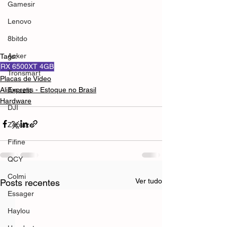
Gamesir
Lenovo
8bitdo
Anker
Tags:
RX 6500XT 4GB
Tronsmart
Placas de Vídeo
AliExpress - Estoque no Brasil
Amazfit
Hardware
DJI
Zeblaze
Fifine
QCY
Colmi
Ver tudo
Posts recentes
Essager
Haylou