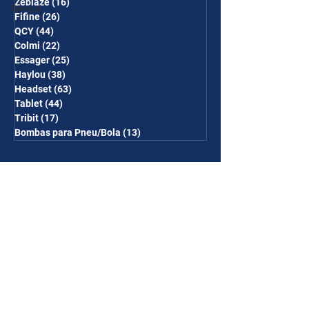
Zeblaze
(16)
16 posts
Gimbal
Fifine
(26)
26 posts
QCY
(44)
44 posts
Colmi
(22)
22 posts
Essager
(25)
25 posts
Haylou
(38)
38 posts
Headset
(63)
63 posts
Tablet
(44)
44 posts
Tribit
(17)
17 posts
Bombas para Pneu/Bola
(13)
13 posts