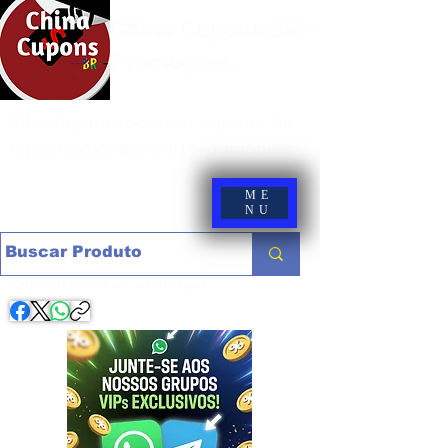
China Cupons BR -
Promoções
Site de promoções e cupons de
lojas nacionais e internacionais
ME
NU
Compartilhe com os amigos