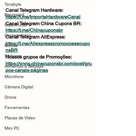
Terabyte
Canal Telegram Hardware: 
Banggood
https://t.me/ImportaHardwareCanal
Canal Telegram China Cupons BR: 
Cabos USB
https://t.me/Chinacuponsbr
Carregadores
Canal Telegram AliExpress: 
https://t.me/Aliexpresspromocoesecupo
Mouse
nsBR
Webcam
Nossos grupos de Promoções: 
https://www.chinacuponsbr.com/post/gru
Alimentos e Bebidas
pos-canais-páginas
Microfone
Câmera Digital
Drone
Ferramentas
Placas de Vídeo
Mini PC