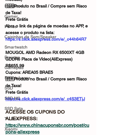
Hardware
🇧🇷Produto no Brasil / Compre sem Risco 
de Taxa!
Gamer
Frete Grátis
Abra o link da página de moedas no APP, e 
Fones
acesse o produto na lista:
Caixinhas de Som/Speaker
https://s.click.aliexpress.com/e/_c44h64R7
Smartwatch
MOUGOL AMD Radeon RX 6500XT 4GB 
Projetor
GDDR6 Placa de Vídeo(AliExpress)
R$655,99
Gamepad
Cupons: AREA05 BRAE5
Smartphones
🇧🇷Produto no Brasil / Compre sem Risco 
de Taxa!
SSD
Frete Grátis
SSD M2
https://s.click.aliexpress.com/e/_c4S3ETjJ
SSD Sata
ACESSE OS CUPONS DO 
ALIEXPRESS: 
TV Box
https://www.chinacuponsbr.com/post/cu
Xiaomi
pons-aliexpress