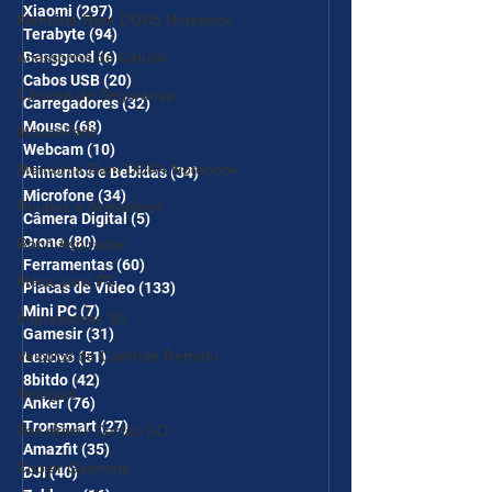
Xiaomi
(297)
297 posts
Memória Ram DDR5 Notebook
Terabyte
(94)
94 posts
Acessórios de Celular
Banggood
(6)
6 posts
Cabos USB
(20)
20 posts
Câmera de Segurança
Carregadores
(32)
32 posts
Mouse
(68)
68 posts
MousePads
Webcam
(10)
10 posts
Memórtia Ram DDR4 Notebook
Alimentos e Bebidas
(34)
34 posts
Microfone
(34)
34 posts
Roupas e Acessórios
Câmera Digital
(5)
5 posts
Drone
(80)
80 posts
Robô Aspirador
Ferramentas
(60)
60 posts
Mesa para PC
Placas de Vídeo
(133)
133 posts
Mini PC
(7)
7 posts
Impressoras 3D
Gamesir
(31)
31 posts
Veículos de Controle Remoto
Lenovo
(51)
51 posts
8bitdo
(42)
42 posts
Relógios
Anker
(76)
76 posts
Tronsmart
(27)
27 posts
Pen drive / Cartão SD
Amazfit
(35)
35 posts
Cooler Gabinete
DJI
(40)
40 posts