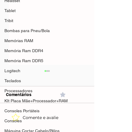
Headset
Tablet
Tribit
Bombas para Pneu/Bola
Memórias RAM
Memória Ram DDR4
Memória Ram DDR5
Logitech
Teclados
Processadores
Comentários
0.0 / 5 (0)
KIt Placa Mãe+Processador+RAM
Consoles Portáteis
Comente e avalie
Grand Theft Auto VI -
CUPONS E
Consoles
PlayStation
PROMOÇÕES 
5(Amazon)R$373,42 no
Máquina Cortar Cabelo/Pêlos