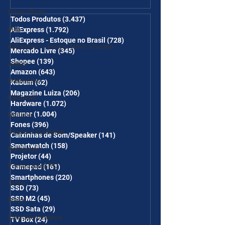
desc em 6 itens/R$25 de
Power Bank
desc em 10 itens) OS
Todos Produtos
(3.437)
3.437 posts
Mifa
AliExpress
(1.792)
1.792 posts
CUPONS SÃO VÁLIDOS NO
AliExpress - Estoque no Brasil
(728)
728 posts
COMBO
AliExpress - Promo Novo Usuário
Mercado Livre
(345)
345 posts
Shopee
(139)
139 posts
Jogos
Amazon
(643)
643 posts
Gabinetes
Kabum
(62)
62 posts
Magazine Luiza
(206)
206 posts
Cadeiras
Hardware
(1.072)
1.072 posts
Gamer
(1.004)
1.004 posts
Realme
Fones
(396)
396 posts
Copos e Garrafas
Caixinhas de Som/Speaker
(141)
141 posts
Smartwatch
(158)
158 posts
Notebooks
Projetor
(44)
44 posts
Fontes para PC
Gamepad
(161)
161 posts
Smartphones
(220)
220 posts
Temu
SSD
(73)
73 posts
SSD M2
(45)
45 posts
Shein
SSD Sata
(29)
29 posts
Eletrodomésticos
TV Box
(24)
24 posts