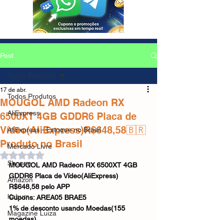
Post
Todos Produtos
17 de abr.
Todos Produtos
MOUGOL AMD Radeon RX
AliExpress
6500XT 4GB GDDR6 Placa de
Vídeo(AliExpress)R$648,58🇧🇷
AliExpress - Estoque no Brasil
Produto no Brasil
Mercado Livre
Avaliado com NaN de 5 estrelas.
Shopee
MOUGOL AMD Radeon RX 6500XT 4GB 
GDDR6 Placa de Vídeo(AliExpress)
Amazon
R$648,58 pelo APP
Kabum
Cupons: AREA05 BRAE5
1% de desconto usando Moedas(155 
Magazine Luiza
moedas)