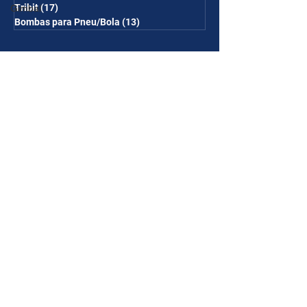
Tribit
(17)
17 posts
Gimbal
Bombas para Pneu/Bola
(13)
13 posts