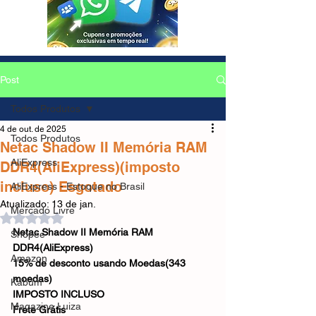
Post
Todos Produtos
4 de out. de 2025
Todos Produtos
Netac Shadow II Memória RAM
AliExpress
DDR4(AliExpress)(imposto
incluso) Esgotado
AliExpress - Estoque no Brasil
Atualizado:
13 de jan.
Mercado Livre
Avaliado com NaN de 5 estrelas.
Netac Shadow II Memória RAM 
Shopee
DDR4(AliExpress)
Amazon
15% de desconto usando Moedas(343 
moedas)
Kabum
IMPOSTO INCLUSO
Magazine Luiza
Frete Grátis