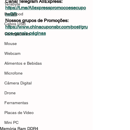
Canal Telegram AliExpress: 
Terabyte
https://t.me/Aliexpresspromocoesecupo
nsBR
Banggood
Nossos grupos de Promoções: 
Cabos USB
https://www.chinacuponsbr.com/post/gru
pos-canais-páginas
Carregadores
Mouse
Webcam
Alimentos e Bebidas
Microfone
Câmera Digital
Drone
Ferramentas
Placas de Vídeo
Mini PC
Memória Ram DDR4