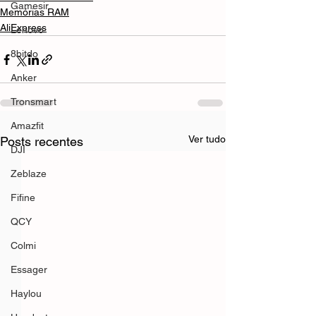
Gamesir
Memórias RAM
AliExpress
Lenovo
8bitdo
Anker
Tronsmart
Amazfit
Ver tudo
Posts recentes
DJI
Zeblaze
Fifine
QCY
Colmi
Essager
Haylou