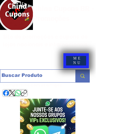
China Cupons BR -
Promoções
Site de promoções e cupons de
lojas nacionais e internacionais
ME
NU
Compartilhe com os amigos