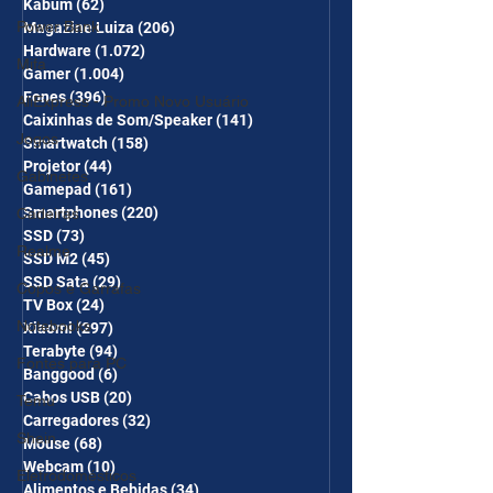
Kabum
(62)
62 posts
Power Bank
Magazine Luiza
(206)
206 posts
Hardware
(1.072)
1.072 posts
Mifa
Gamer
(1.004)
1.004 posts
Fones
(396)
396 posts
AliExpress - Promo Novo Usuário
Caixinhas de Som/Speaker
(141)
141 posts
Jogos
Smartwatch
(158)
158 posts
Projetor
(44)
44 posts
Gabinetes
Gamepad
(161)
161 posts
Smartphones
(220)
220 posts
Cadeiras
SSD
(73)
73 posts
Realme
SSD M2
(45)
45 posts
SSD Sata
(29)
29 posts
Copos e Garrafas
TV Box
(24)
24 posts
Notebooks
Xiaomi
(297)
297 posts
Terabyte
(94)
94 posts
Fontes para PC
Banggood
(6)
6 posts
Cabos USB
(20)
20 posts
Temu
Carregadores
(32)
32 posts
Shein
Mouse
(68)
68 posts
Webcam
(10)
10 posts
Eletrodomésticos
Alimentos e Bebidas
(34)
34 posts