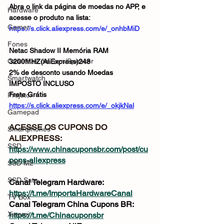
Abra o link da página de moedas no APP, e 
Hardware
acesse o produto na lista: 
Gamer
https://s.click.aliexpress.com/e/_onhbMiD
Fones
Netac Shadow II Memória RAM 
Caixinhas de Som/Speaker
3200MHZ(AliExpress)248
2% de desconto usando Moedas
Smartwatch
IMPOSTO INCLUSO
Frete Grátis
Projetor
https://s.click.aliexpress.com/e/_okjkNal
Gamepad
ACESSE OS CUPONS DO 
Smartphones
ALIEXPRESS: 
SSD
https://www.chinacuponsbr.com/post/cu
pons-aliexpress
SSD M2
SSD Sata
Canal Telegram Hardware: 
https://t.me/ImportaHardwareCanal
TV Box
Canal Telegram China Cupons BR: 
Xiaomi
https://t.me/Chinacuponsbr