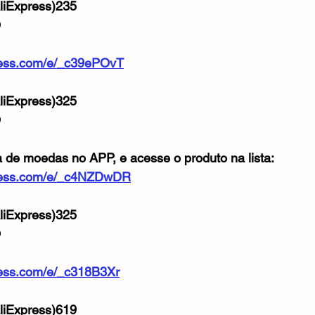
iExpress)235
O
xpress.com/e/_c39ePOvT
iExpress)325
O
a de moedas no APP, e acesse o produto na lista: 
express.com/e/_c4NZDwDR
iExpress)325
O
xpress.com/e/_c318B3Xr
iExpress)619