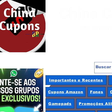
China 
Site de pro
Importantes e Recentes
Cupons Amazon
Fones
Gamepads
Promoções Ali