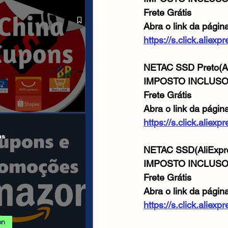
SHOPEE 07/08
Frete Grátis
Abra o link da págin
https://s.click.alie
NETAC SSD Preto(Al
IMPOSTO INCLUS
Frete Grátis
Abra o link da págin
https://s.click.alie
anais/Páginas
as
NETAC SSD(AliExpr
IMPOSTO INCLUS
Frete Grátis
Abra o link da págin
https://s.click.alie
on