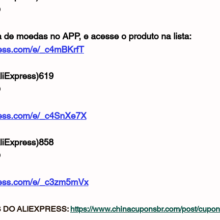
O
a de moedas no APP, e acesse o produto na lista: 
xpress.com/e/_c4mBKrfT
iExpress)619
O
xpress.com/e/_c4SnXe7X
iExpress)858
O
xpress.com/e/_c3zm5mVx
DO ALIEXPRESS: 
https://www.chinacuponsbr.com/post/cupon