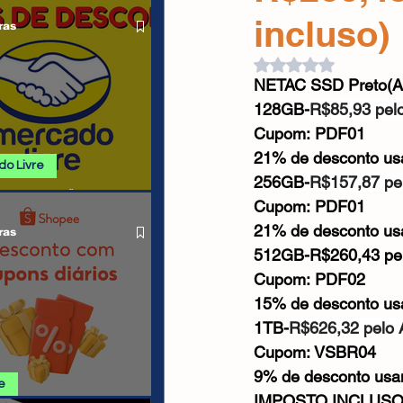
 ALIEXPRESS
Cabos USB
Carregadores
incluso)
ras
Avaliado com NaN d
NETAC SSD Preto(Al
Drone
128GB-
R$85,93 pel
Cupom: 
PDF01
21% de desconto u
o Livre
256GB-
R$157,87 pe
 E PROMOÇÕES
Cupom: 
PDF01
O LIVRE
21% de desconto u
ras
512GB-R$260,43 pe
Cupom: 
PDF02
15% de desconto u
1TB-
R$626,32 pelo
Cupom: 
VSBR04
9% de desconto us
e
IMPOSTO INCLUS