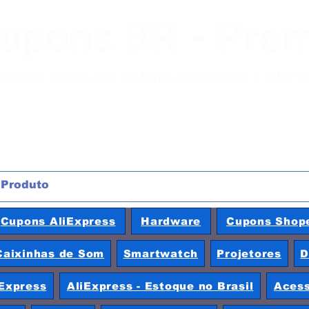
Cupons BR - Pro
moções e cupons de lojas nacionais e inter
Cupons AliExpress
Hardware
Cupons Shop
Caixinhas de Som
Smartwatch
Projetores
D
Express
AliExpress - Estoque no Brasil
Acess