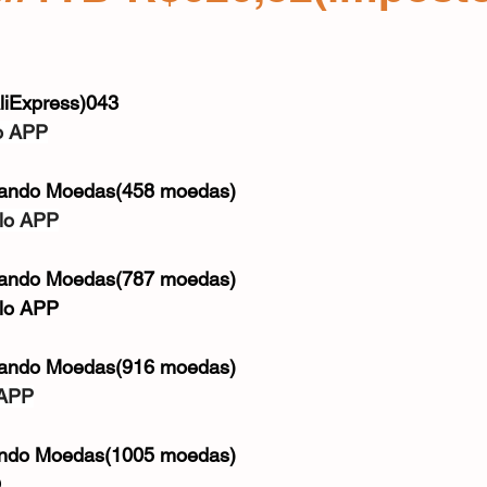
Mouse
Webcam
Alimentos e Bebidas
Microfone
e 5 estrelas.
iExpress)043
o APP
sando Moedas(458 moedas)
lo APP
sando Moedas(787 moedas)
lo APP
sando Moedas(916 moedas)
 APP
ando Moedas(1005 moedas)
O