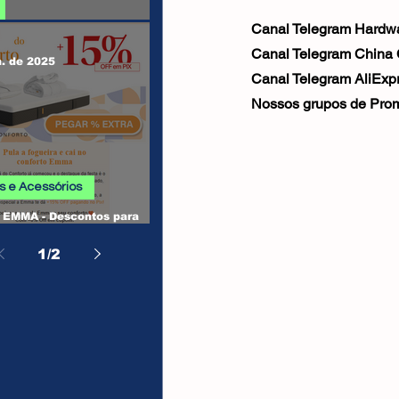
Canal Telegram Hardwa
 SHEIN
Canal Telegram China
n. de 2025
Canal Telegram AliExpr
Nossos grupos de Prom
 e Acessórios
EMMA - Descontos para
, Camas, Travesseiros e
os
1
/
2