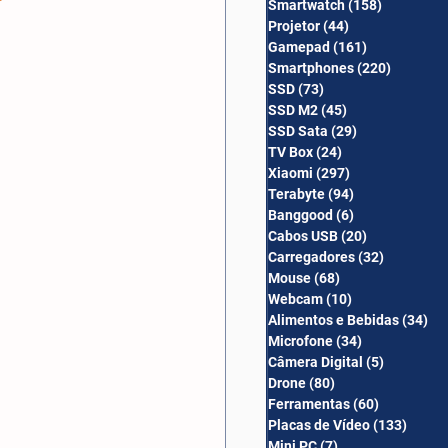
Smartwatch
(158)
158 posts
Câmera Digital
Projetor
(44)
44 posts
Gamepad
(161)
161 posts
Smartphones
(220)
220 post
SSD
(73)
73 posts
SSD M2
(45)
45 posts
SSD Sata
(29)
29 posts
TV Box
(24)
24 posts
Xiaomi
(297)
297 posts
Terabyte
(94)
94 posts
Banggood
(6)
6 posts
Cabos USB
(20)
20 posts
Carregadores
(32)
32 posts
Mouse
(68)
68 posts
Webcam
(10)
10 posts
Alimentos e Bebidas
(34)
34
Microfone
(34)
34 posts
Câmera Digital
(5)
5 posts
Drone
(80)
80 posts
Ferramentas
(60)
60 posts
Placas de Vídeo
(133)
133 p
Mini PC
(7)
7 posts