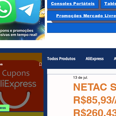
Consoles Portáteis
Tabl
Promoções Mercado Livr
Todos Produtos
AliExpress
A
as
13 de jul.
Magazine Luiza
Hardware
NETAC S
R$85,93
Gamepad
Smartphones
ress
R$260,43