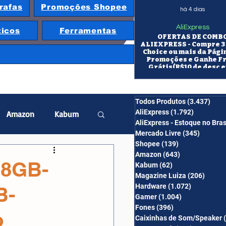
rafas
Promoções Shopee
há 4 dias
AliExpress
ticos
Ferramentas
OFERTAS DE COMB
ALIEXPRESS - Compre 3 
Choice ou mais da Pági
Promoções e Ganhe F
Grátis(R$10 de desc e
itens/R$25 de desc em 10
OS CUPONS SÃO VÁLID
COMBO
Todos Produtos
(3.437)
3.43
AliExpress
(1.792)
1.792 pos
Amazon
Kabum
AliExpress - Estoque no Bras
Mercado Livre
(345)
345 pos
Shopee
(139)
139 posts
twatch
Projetor
Amazon
(643)
643 posts
28GB-
Kabum
(62)
62 posts
Magazine Luiza
(206)
206 po
Hardware
(1.072)
1.072 post
B-
erabyte
Banggood
Gamer
(1.004)
1.004 posts
Fones
(396)
396 posts
o
Caixinhas de Som/Speaker