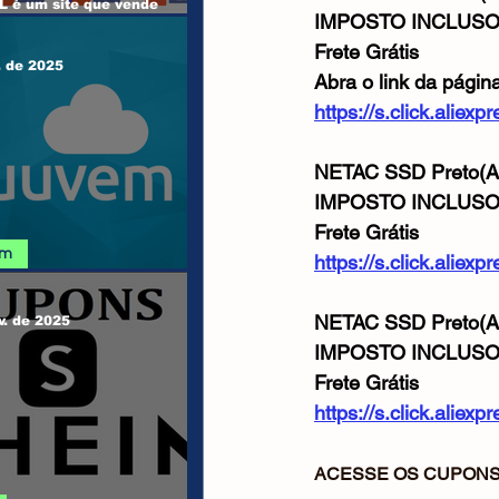
 é um site que vende
IMPOSTO INCLUS
e Windows, Office, outros
s e Jogos...
Frete Grátis
. de 2025
Abra o link da págin
https://s.click.alie
NETAC SSD Preto(Al
IMPOSTO INCLUS
Frete Grátis
em
https://s.click.alie
 NUUVEM
NETAC SSD Preto(Al
v. de 2025
IMPOSTO INCLUS
Frete Grátis
https://s.click.alie
ACESSE OS CUPONS 