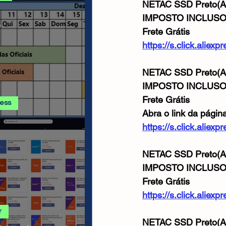
NETAC SSD Preto(Al
 E PROMOÇÕES AMAZON
IMPOSTO INCLUS
s
Frete Grátis
https://s.click.alie
NETAC SSD Preto(Al
IMPOSTO INCLUS
Frete Grátis
ress
Abra o link da págin
ss - Calendário de
https://s.click.ali
ha AGOSTO 2026
NETAC SSD Preto(Al
IMPOSTO INCLUS
Frete Grátis
https://s.click.alie
r
NETAC SSD Preto(Al