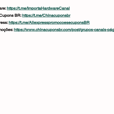
re: 
https://t.me/ImportaHardwareCanal
 Cupons BR: 
https://t.me/Chinacuponsbr
ess: 
https://t.me/AliexpresspromocoesecuponsBR
oções: 
https://www.chinacuponsbr.com/post/grupos-canais-pá