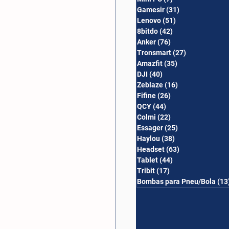
Gamesir
(31)
31 posts
Lenovo
(51)
51 posts
8bitdo
(42)
42 posts
Anker
(76)
76 posts
Tronsmart
(27)
27 posts
Amazfit
(35)
35 posts
DJI
(40)
40 posts
Zeblaze
(16)
16 posts
Fifine
(26)
26 posts
QCY
(44)
44 posts
Colmi
(22)
22 posts
Essager
(25)
25 posts
Haylou
(38)
38 posts
Headset
(63)
63 posts
Tablet
(44)
44 posts
Tribit
(17)
17 posts
Bombas para Pneu/Bola
(13