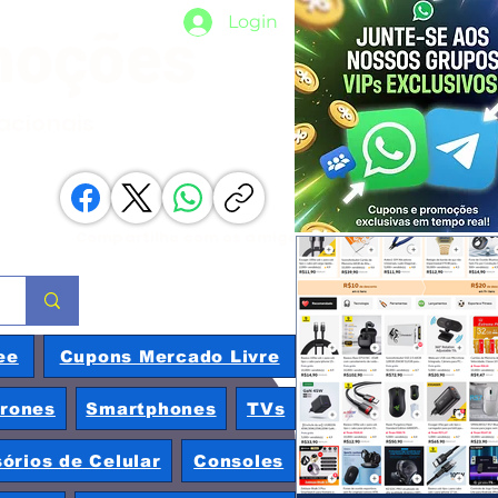
Login
moções
nacionais
Compartilhe com os amigos
ee
Cupons Mercado Livre
rones
Smartphones
TVs
órios de Celular
Consoles