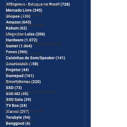
CUPONS SÃO VÁLIDOS NO
AliExpress - Estoque no Brasil
(728)
728 posts
Memória Ram DDR5 Notebook
COMBO
Mercado Livre
(345)
345 posts
Acessórios de Celular
Shopee
(139)
139 posts
Amazon
(643)
643 posts
Câmera de Segurança
Kabum
(62)
62 posts
Magazine Luiza
(206)
206 posts
MousePads
Hardware
(1.072)
1.072 posts
Memórtia Ram DDR4 Notebook
Gamer
(1.004)
1.004 posts
Fones
(396)
396 posts
Roupas e Acessórios
Caixinhas de Som/Speaker
(141)
141 posts
Robô Aspirador
Smartwatch
(158)
158 posts
Projetor
(44)
44 posts
Mesa para PC
Gamepad
(161)
161 posts
Smartphones
(220)
220 posts
Impressoras 3D
SSD
(73)
73 posts
Veículos de Controle Remoto
SSD M2
(45)
45 posts
SSD Sata
(29)
29 posts
Relógios
TV Box
(24)
24 posts
Pen drive / Cartão SD
Xiaomi
(297)
297 posts
Terabyte
(94)
94 posts
Cooler Gabinete
Banggood
(6)
6 posts