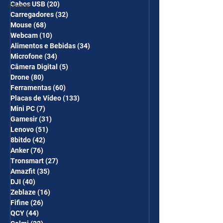
Cabos USB
(20)
20 posts
Gimbal
Carregadores
(32)
32 posts
Mouse
(68)
68 posts
Webcam
(10)
10 posts
Alimentos e Bebidas
(34)
34 posts
Microfone
(34)
34 posts
Câmera Digital
(5)
5 posts
Drone
(80)
80 posts
Ferramentas
(60)
60 posts
Placas de Vídeo
(133)
133 posts
Mini PC
(7)
7 posts
Gamesir
(31)
31 posts
Lenovo
(51)
51 posts
8bitdo
(42)
42 posts
Anker
(76)
76 posts
Tronsmart
(27)
27 posts
Amazfit
(35)
35 posts
DJI
(40)
40 posts
Zeblaze
(16)
16 posts
Fifine
(26)
26 posts
QCY
(44)
44 posts