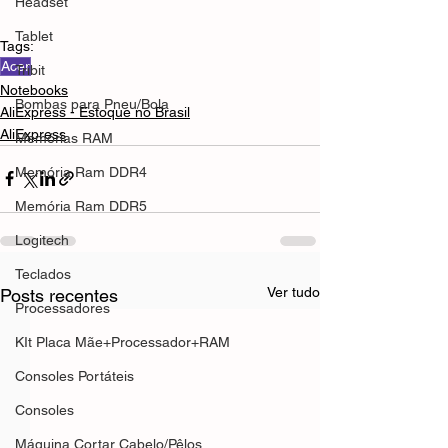
Headset
Tablet
Tags:
Acer
Tribit
Notebooks
Bombas para Pneu/Bola
AliExpress - Estoque no Brasil
AliExpress
Memórias RAM
Memória Ram DDR4
Memória Ram DDR5
Logitech
Teclados
Ver tudo
Posts recentes
Processadores
KIt Placa Mãe+Processador+RAM
Consoles Portáteis
Consoles
Máquina Cortar Cabelo/Pêlos