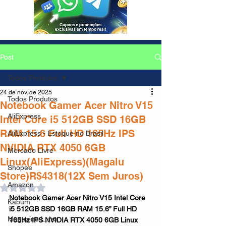
Post
Todos Produtos
24 de nov. de 2025
Todos Produtos
Notebook Gamer Acer Nitro V15
AliExpress
Intel Core i5 512GB SSD 16GB
RAM 15.6 Full HD 165Hz IPS
AliExpress - Estoque no Brasil
NVIDIA RTX 4050 6GB
Mercado Livre
Linux(AliExpress)(Magalu
Shopee
Store)R$4318(12X Sem Juros)
Amazon
Avaliado com NaN de 5 estrelas.
Notebook Gamer Acer Nitro V15 Intel Core 
Kabum
i5 512GB SSD 16GB RAM 15.6” Full HD 
Magazine Luiza
165Hz IPS NVIDIA RTX 4050 6GB Linux 