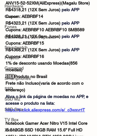
ANV15-52-52XM(AliExpress)(Magalu Store)
Hardware
R$4318,21 (12X Sem Juros
) pelo APP
Gamer
Cupom: AEBRBF14
R$4323,21 (12X Sem Juros)
 pelo APP
Fones
Cupons: AEBRBF10 AEBRBF10 SMB589
R$4328,21 (12X Sem Juros)
 pelo APP
Caixinhas de Som/Speaker
Cupons: AEBRBF15
Smartwatch
R$4368,21 (12X Sem Juros)
 pelo APP
Cupons: AEBRBF16
Projetor
1% de desconto usando Moedas(856 
Gamepad
moedas)
🇧🇷Produto no Brasil
Smartphones
Frete não Incluso(varia de acordo com o 
SSD
endereço)
Abra o link da página de moedas no APP, e 
SSD M2
acesse o produto na lista: 
SSD Sata
https://s.click.aliexpress.com/e/_c3wxvrtT
TV Box
Notebook Gamer Acer Nitro V15 Intel Core 
Xiaomi
i5 512GB SSD 16GB RAM 15.6” Full HD 