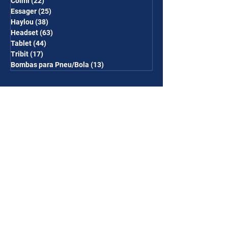
Colmi
(22)
22 posts
Essager
(25)
25 posts
Haylou
(38)
38 posts
Headset
(63)
63 posts
Tablet
(44)
44 posts
Tribit
(17)
17 posts
Bombas para Pneu/Bola
(13)
13 posts