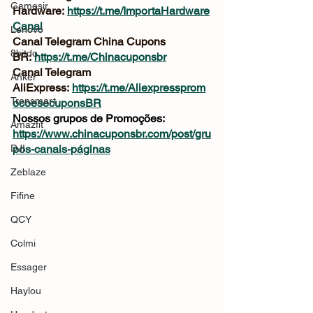
Gamesir
Hardware: 
https://t.me/ImportaHardware
Canal
Lenovo
Canal Telegram China Cupons 
8bitdo
BR: 
https://t.me/Chinacuponsbr
Canal Telegram 
Anker
AliExpress: 
https://t.me/Aliexpressprom
Tronsmart
ocoesecuponsBR
Nossos grupos de Promoções: 
Amazfit
https://www.chinacuponsbr.com/post/gru
DJI
pos-canais-páginas
Zeblaze
Fifine
QCY
Colmi
Essager
Haylou