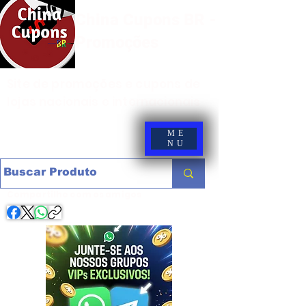
China Cupons BR -
Promoções
Site de promoções e cupons de
lojas nacionais e internacionais
ME
NU
Compartilhe com os amigos