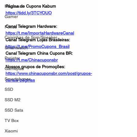
Hardware
Página de Cupons Kabum
https://tidd.ly/3TCYOUO
Gamer
Canal Telegram Hardware: 
Fones
https://t.me/ImportaHardwareCanal
Caixinhas de Som/Speaker
Canal Telegram Lojas Brasileiras: 
https://t.me/PromoCupons_Brasil
Smartwatch
Canal Telegram China Cupons BR: 
Projetor
https://t.me/Chinacuponsbr
Nossos grupos de Promoções: 
Gamepad
https://www.chinacuponsbr.com/post/grupos-
Smartphones
canais-páginas
SSD
SSD M2
SSD Sata
TV Box
Xiaomi