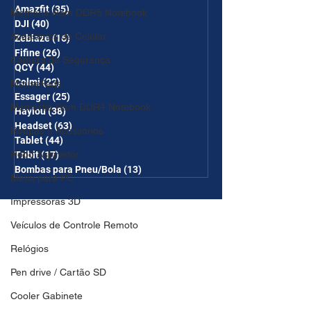
Amazfit
(35)
35 posts
Memória Ram DDR5 Notebook
DJI
(40)
40 posts
Acessórios de Celular
Zeblaze
(16)
16 posts
Fifine
(26)
26 posts
Câmera de Segurança
QCY
(44)
44 posts
Colmi
(22)
22 posts
MousePads
Essager
(25)
25 posts
Memórtia Ram DDR4 Notebook
Haylou
(38)
38 posts
Headset
(63)
63 posts
Roupas e Acessórios
Tablet
(44)
44 posts
Robô Aspirador
Tribit
(17)
17 posts
Bombas para Pneu/Bola
(13)
13 posts
Mesa para PC
Impressoras 3D
Veículos de Controle Remoto
Relógios
Pen drive / Cartão SD
Cooler Gabinete