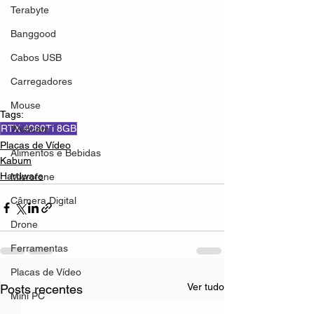
Terabyte
Banggood
Cabos USB
Carregadores
Mouse
Tags:
RTX 4060Ti 8GB
Webcam
Placas de Vídeo
Alimentos e Bebidas
Kabum
Hardware
Microfone
Câmera Digital
Drone
Ferramentas
Placas de Vídeo
Ver tudo
Posts recentes
Mini PC