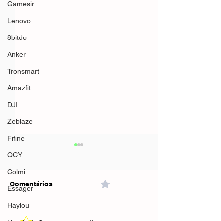
Gamesir
Lenovo
8bitdo
Anker
Tronsmart
Amazfit
DJI
Zeblaze
Fifine
QCY
Colmi
Comentários
0.0 / 5 (0)
Essager
Haylou