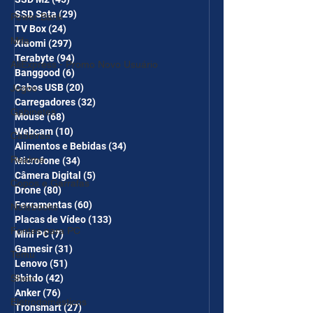
SSD Sata
(29)
29 posts
Power Bank
TV Box
(24)
24 posts
Mifa
Xiaomi
(297)
297 posts
Terabyte
(94)
94 posts
AliExpress - Promo Novo Usuário
Banggood
(6)
6 posts
Cabos USB
(20)
20 posts
Jogos
Carregadores
(32)
32 posts
Gabinetes
Mouse
(68)
68 posts
Webcam
(10)
10 posts
Cadeiras
Alimentos e Bebidas
(34)
34 posts
Realme
Microfone
(34)
34 posts
Câmera Digital
(5)
5 posts
Copos e Garrafas
Drone
(80)
80 posts
Ferramentas
(60)
60 posts
Notebooks
Placas de Vídeo
(133)
133 posts
Fontes para PC
Mini PC
(7)
7 posts
Gamesir
(31)
31 posts
Temu
Lenovo
(51)
51 posts
Shein
8bitdo
(42)
42 posts
Anker
(76)
76 posts
Eletrodomésticos
Tronsmart
(27)
27 posts