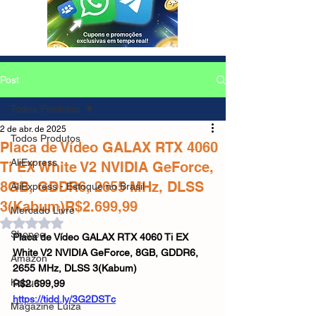
Post
Todos Produtos
2 de abr. de 2025
Todos Produtos
Placa de Vídeo GALAX RTX 4060
AliExpress
Ti EX White V2 NVIDIA GeForce,
8GB, GDDR6, 2655 MHz, DLSS
AliExpress - Estoque no Brasil
3(Kabum)R$2.699,99
Mercado Livre
Avaliado com NaN de 5 estrelas.
Shopee
Placa de Vídeo GALAX RTX 4060 Ti EX 
White V2 NVIDIA GeForce, 8GB, GDDR6, 
Amazon
2655 MHz, DLSS 3(Kabum)
Kabum
R$2.699,99
https://tidd.ly/3G2DSTc
Magazine Luiza