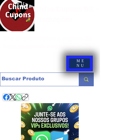
China Cupons BR -
Promoções
Site de promoções e cupons de
lojas nacionais e internacionais
ME
NU
Compartilhe com os amigos