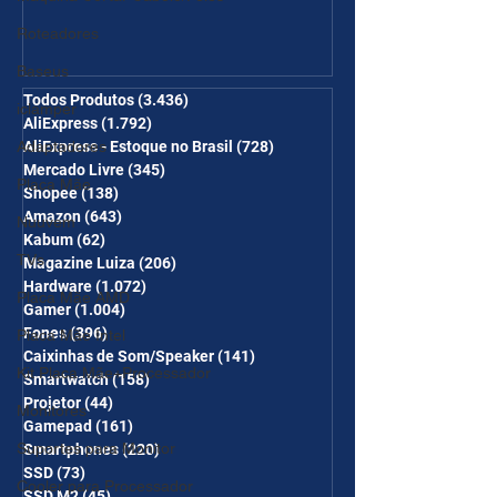
Página de Promoções e
Roteadores
Ganhe Frete Grátis(R$10 de
desc em 6 itens/R$25 de
Baseus
desc em 10 itens) OS
Todos Produtos
(3.436)
3.436 posts
iclamper
AliExpress
(1.792)
1.792 posts
CUPONS SÃO VÁLIDOS NO
Adaptadores
AliExpress - Estoque no Brasil
(728)
728 posts
COMBO
Mercado Livre
(345)
345 posts
Placa Mãe
Shopee
(138)
138 posts
Amazon
(643)
643 posts
Nuuvem
Kabum
(62)
62 posts
TVs
Magazine Luiza
(206)
206 posts
Hardware
(1.072)
1.072 posts
Placa Mãe AMD
Gamer
(1.004)
1.004 posts
Fones
(396)
396 posts
Placa Mãe Intel
Caixinhas de Som/Speaker
(141)
141 posts
Kit Placa Mãe+Processador
Smartwatch
(158)
158 posts
Projetor
(44)
44 posts
Monitores
Gamepad
(161)
161 posts
Suportes para Monitor
Smartphones
(220)
220 posts
SSD
(73)
73 posts
Cooler para Processador
SSD M2
(45)
45 posts