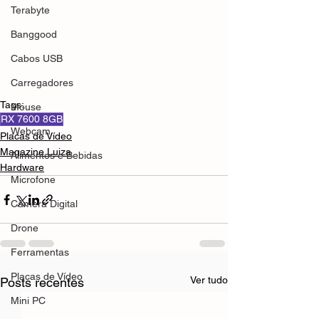
Terabyte
Banggood
Cabos USB
Carregadores
Tags:
Mouse
RX 7600 8GB
Webcam
Placas de Vídeo
Magazine Luiza
Alimentos e Bebidas
Hardware
Microfone
Câmera Digital
Drone
Ferramentas
Placas de Vídeo
Ver tudo
Posts recentes
Mini PC