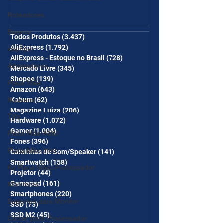
Ganhe Frete Grátis(R$10 de
Roteadores
desc em 6 itens/R$25 de
Baseus
desc em 10 itens) OS
Todos Produtos
(3.437)
3.437 posts
AliExpress
(1.792)
1.792 posts
iclamper
CUPONS SÃO VÁLIDOS NO
AliExpress - Estoque no Brasil
(728)
728 posts
COMBO
Adaptadores
Mercado Livre
(345)
345 posts
Shopee
(139)
139 posts
Placa Mãe
Amazon
(643)
643 posts
Nuuvem
Kabum
(62)
62 posts
Magazine Luiza
(206)
206 posts
TVs
Hardware
(1.072)
1.072 posts
Gamer
(1.004)
1.004 posts
Placa Mãe AMD
Fones
(396)
396 posts
Placa Mãe Intel
Caixinhas de Som/Speaker
(141)
141 posts
Smartwatch
(158)
158 posts
Kit Placa Mãe+Processador
Projetor
(44)
44 posts
Gamepad
(161)
161 posts
Monitores
Smartphones
(220)
220 posts
Suportes para Monitor
SSD
(73)
73 posts
SSD M2
(45)
45 posts
Cooler para Processador