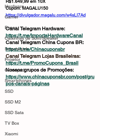
R$1.649,99 em 10X
Hardware
Cupom: MAGALU150
https://divulgador.magalu.com/w4sLI7Ad
Gamer
Fones
Canal Telegram Hardware: 
https://t.me/ImportaHardwareCanal
Caixinhas de Som/Speaker
Canal Telegram China Cupons BR: 
Smartwatch
https://t.me/Chinacuponsbr
Canal Telegram Lojas Brasileiras: 
Projetor
https://t.me/PromoCupons_Brasil
Nossos grupos de Promoções: 
Gamepad
https://www.chinacuponsbr.com/post/gru
Smartphones
pos-canais-páginas
SSD
SSD M2
SSD Sata
TV Box
Xiaomi