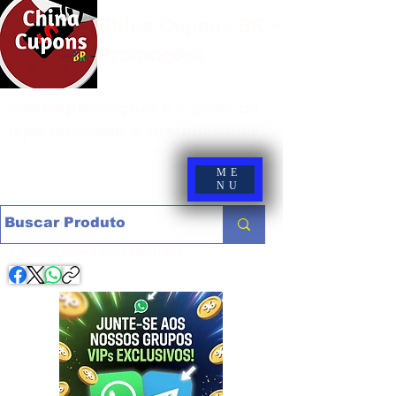
China Cupons BR -
Promoções
Site de promoções e cupons de
lojas nacionais e internacionais
ME
NU
Compartilhe com os amigos