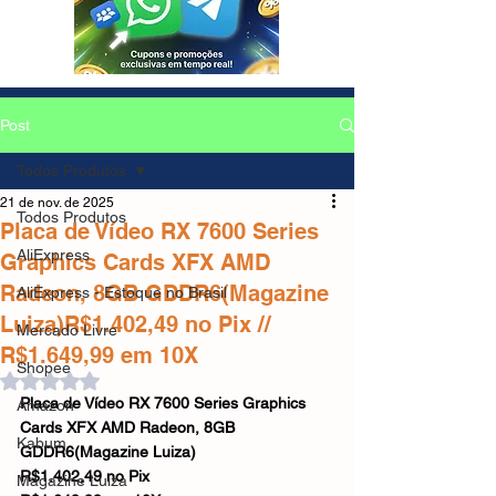
Post
Todos Produtos
21 de nov. de 2025
Todos Produtos
Placa de Vídeo RX 7600 Series
AliExpress
Graphics Cards XFX AMD
Radeon, 8GB GDDR6(Magazine
AliExpress - Estoque no Brasil
Luiza)R$1.402,49 no Pix //
Mercado Livre
R$1.649,99 em 10X
Shopee
Avaliado com NaN de 5 estrelas.
Placa de Vídeo RX 7600 Series Graphics 
Amazon
Cards XFX AMD Radeon, 8GB 
Kabum
GDDR6(Magazine Luiza)
R$1.402,49 no Pix
Magazine Luiza