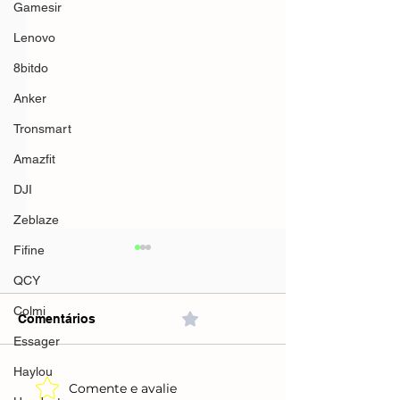
Gamesir
Lenovo
8bitdo
Anker
Tronsmart
Amazfit
DJI
Zeblaze
Fifine
QCY
Colmi
Comentários
0.0 / 5 (0)
Essager
Haylou
Comente e avalie
Filtro De Linha + Dps
Filtro De Linha