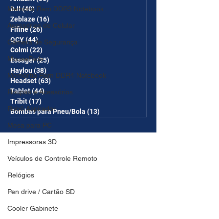
Memória Ram DDR5 Notebook
DJI
(40)
40 posts
Zeblaze
(16)
16 posts
Acessórios de Celular
Fifine
(26)
26 posts
QCY
(44)
44 posts
Câmera de Segurança
Colmi
(22)
22 posts
MousePads
Essager
(25)
25 posts
Haylou
(38)
38 posts
Memórtia Ram DDR4 Notebook
Headset
(63)
63 posts
Tablet
(44)
44 posts
Roupas e Acessórios
Tribit
(17)
17 posts
Robô Aspirador
Bombas para Pneu/Bola
(13)
13 posts
Mesa para PC
Impressoras 3D
Veículos de Controle Remoto
Relógios
Pen drive / Cartão SD
Cooler Gabinete