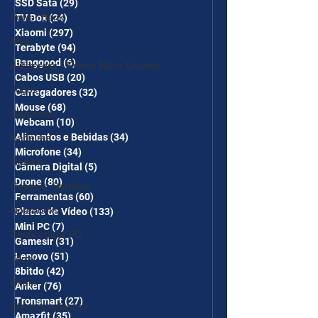
SSD Sata
(29)
29 posts
Power Bank
TV Box
(24)
24 posts
Xiaomi
(297)
297 posts
Mifa
Terabyte
(94)
94 posts
Banggood
(6)
6 posts
AliExpress - Promo Novo Usuário
Cabos USB
(20)
20 posts
Jogos
Carregadores
(32)
32 posts
Mouse
(68)
68 posts
Gabinetes
Webcam
(10)
10 posts
Alimentos e Bebidas
(34)
34 posts
Cadeiras
Microfone
(34)
34 posts
Realme
Câmera Digital
(5)
5 posts
Drone
(80)
80 posts
Copos e Garrafas
Ferramentas
(60)
60 posts
Notebooks
Placas de Vídeo
(133)
133 posts
Mini PC
(7)
7 posts
Fontes para PC
Gamesir
(31)
31 posts
Lenovo
(51)
51 posts
Temu
8bitdo
(42)
42 posts
Shein
Anker
(76)
76 posts
Tronsmart
(27)
27 posts
Eletrodomésticos
Amazfit
(35)
35 posts