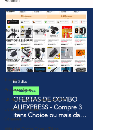
Headset
7100MB/s(Funciona no
PCIe4.0(Funcio
PS5)(AliExpress)500GB
PS5)(AliExpres
Tablet
6300MBs-
R$432,10(impo
R$516(imposto incluso)
incluso)
Tribit
Bombas para Pneu/Bola
Memórias RAM
Memória Ram DDR4
Memória Ram DDR5
Logitech
Teclados
há 3 dias
Processadores
AliExpress
OFERTAS DE COMBO
KIt Placa Mãe+Processador+RAM
ALIEXPRESS - Compre 3
Consoles Portáteis
itens Choice ou mais da
Consoles
Página de Promoções e
Máquina Cortar Cabelo/Pêlos