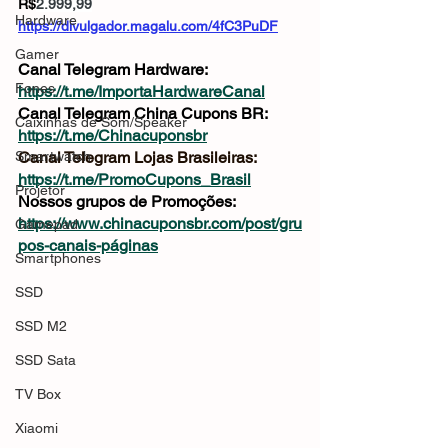
R$
2.999,99
Hardware
https://divulgador.magalu.com/4fC3PuDF
Gamer
Canal Telegram Hardware: 
Fones
https://t.me/ImportaHardwareCanal
Canal Telegram China Cupons BR: 
Caixinhas de Som/Speaker
https://t.me/Chinacuponsbr
Smartwatch
Canal Telegram Lojas Brasileiras: 
https://t.me/PromoCupons_Brasil
Projetor
Nossos grupos de Promoções: 
https://www.chinacuponsbr.com/post/gru
Gamepad
pos-canais-páginas
Smartphones
SSD
SSD M2
SSD Sata
TV Box
Xiaomi