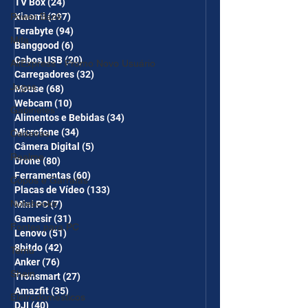
TV Box
(24)
24 posts
Power Bank
Xiaomi
(297)
297 posts
Terabyte
(94)
94 posts
Mifa
Banggood
(6)
6 posts
Cabos USB
(20)
20 posts
AliExpress - Promo Novo Usuário
Carregadores
(32)
32 posts
Jogos
Mouse
(68)
68 posts
Webcam
(10)
10 posts
Gabinetes
Alimentos e Bebidas
(34)
34 posts
Microfone
(34)
34 posts
Cadeiras
Câmera Digital
(5)
5 posts
Realme
Drone
(80)
80 posts
Ferramentas
(60)
60 posts
Copos e Garrafas
Placas de Vídeo
(133)
133 posts
Notebooks
Mini PC
(7)
7 posts
Gamesir
(31)
31 posts
Fontes para PC
Lenovo
(51)
51 posts
8bitdo
(42)
42 posts
Temu
Anker
(76)
76 posts
Shein
Tronsmart
(27)
27 posts
Amazfit
(35)
35 posts
Eletrodomésticos
DJI
(40)
40 posts