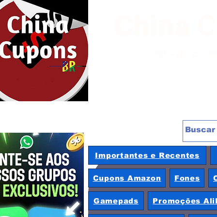
China 
Site de pro
Importantes e Recentes
Cupons Amazon
Fones
Gamepads
Promoções Ali