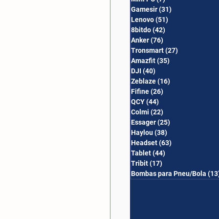
Gamesir
(31)
31 posts
Lenovo
(51)
51 posts
8bitdo
(42)
42 posts
Anker
(76)
76 posts
Tronsmart
(27)
27 posts
Amazfit
(35)
35 posts
DJI
(40)
40 posts
Zeblaze
(16)
16 posts
Fifine
(26)
26 posts
QCY
(44)
44 posts
Colmi
(22)
22 posts
Essager
(25)
25 posts
Haylou
(38)
38 posts
Headset
(63)
63 posts
Tablet
(44)
44 posts
Tribit
(17)
17 posts
Bombas para Pneu/Bola
(13