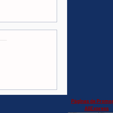
as.
ções
mi Amazfit Bip 6
twatch, Tela AmoLED
,Monitor Cardíaco,
AliExpress)R$543,24
Produto no Brasil
Páginas de Promo
AliExpress