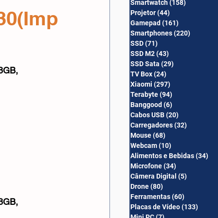
Smartwatch
(158)
158 posts
Câmera Digital
30(Imp
Projetor
(44)
44 posts
Gamepad
(161)
161 posts
Smartphones
(220)
220 post
SSD
(71)
71 posts
SSD M2
(43)
43 posts
SSD Sata
(29)
29 posts
8GB, 
TV Box
(24)
24 posts
Xiaomi
(297)
297 posts
Terabyte
(94)
94 posts
Banggood
(6)
6 posts
Cabos USB
(20)
20 posts
Carregadores
(32)
32 posts
Mouse
(68)
68 posts
Webcam
(10)
10 posts
Alimentos e Bebidas
(34)
34
Microfone
(34)
34 posts
Câmera Digital
(5)
5 posts
Drone
(80)
80 posts
Ferramentas
(60)
60 posts
8GB, 
Placas de Vídeo
(133)
133 p
Mini PC
(7)
7 posts