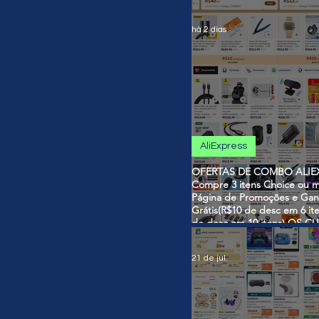
há 2 dias
AliExpress
OFERTAS DE COMBO ALIEX
Compre 3 itens Choice ou m
Página de Promoções e Gan
Grátis(R$10 de desc em 6 it
de desc em 10 itens) OS 
SÃO VÁLIDOS NO COMBO
21 de jul.