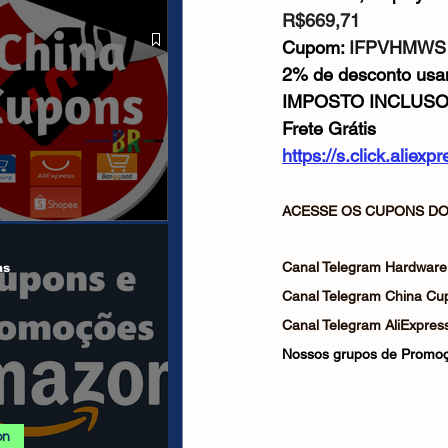
 ALIEXPRESS
R$669,71
Cupom: 
IFPVHMWS
2% de desconto us
IMPOSTO INCLUS
Frete Grátis
https://s.click.alie
ACESSE OS CUPONS DO 
anais/Páginas
Canal Telegram Hardware
as
Canal Telegram China Cu
Canal Telegram AliExpress
Nossos grupos de Promoç
on