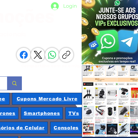
Login
moções
nacionais
Compartilhe com os amigos
ee
Cupons Mercado Livre
rones
Smartphones
TVs
órios de Celular
Consoles