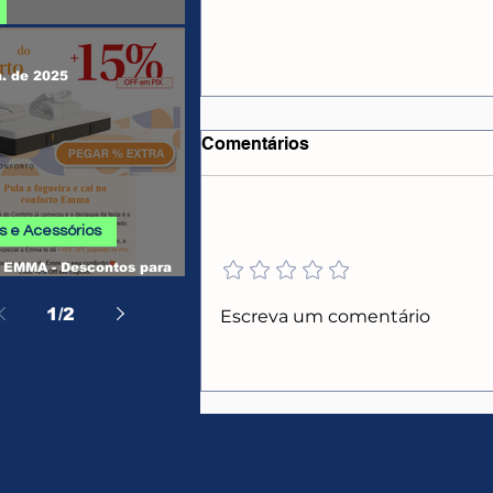
 SHEIN
n. de 2025
Comentários
 e Acessórios
Adicione uma avaliação
EMMA - Descontos para
CUPONS ALIEXPRESS
, Camas, Travesseiros e
os
1
/
2
Escreva um comentário