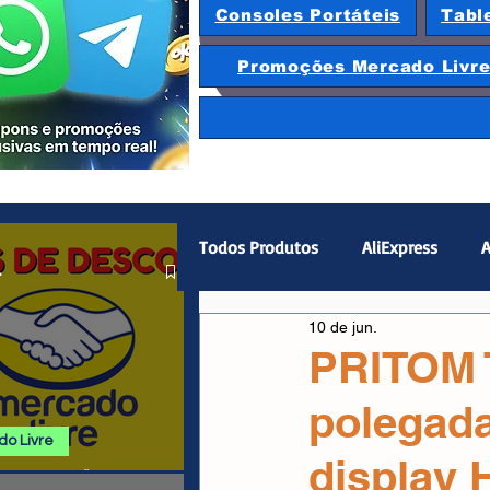
Consoles Portáteis
Tabl
Promoções Mercado Livr
Todos Produtos
AliExpress
A
.
10 de jun.
Magazine Luiza
Hardware
PRITOM T
polegad
Gamepad
Smartphones
o Livre
display 
 E PROMOÇÕES