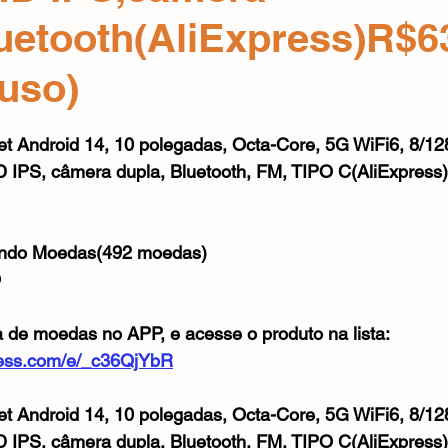
Mouse
Webcam
Alimentos e Bebidas
Microfone
uetooth(AliExpress)R$6
luso)
e 5 estrelas.
 Android 14, 10 polegadas, Octa-Core, 5G WiFi6, 8/12
 IPS, câmera dupla, Bluetooth, FM, TIPO C(AliExpress)
ando Moedas(492 moedas)
O
a de moedas no APP, e acesse o produto na lista:
xpress.com/e/_c36QjYbR
 Android 14, 10 polegadas, Octa-Core, 5G WiFi6, 8/12
 IPS, câmera dupla, Bluetooth, FM, TIPO C(AliExpress)