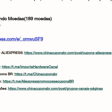
ando Moedas(189 moedas)
O
xpress.com/e/_omwuSF9
ALIEXPRESS: 
https://www.chinacuponsbr.com/post/cupons-aliexpress
: 
https://t.me/ImportaHardwareCanal
pons BR: 
https://t.me/Chinacuponsbr
: 
https://t.me/AliexpresspromocoesecuponsBR
ões: 
https://www.chinacuponsbr.com/post/grupos-canais-páginas