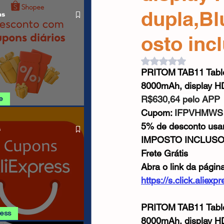
O LIVRE
Cabos USB
Carregadores
dupla,Bl
as
osto inc
Drone
Avaliado com NaN d
PRITOM TAB11 Tablet
8000mAh, display HD
R$630,64 pelo APP
e
Cupom: 
IFPVHMWS
SHOPEE 06/08
5% de desconto us
s
IMPOSTO INCLUS
Frete Grátis
Abra o link da págin
https://s.click.alie
PRITOM TAB11 Tablet
ress
8000mAh, display HD