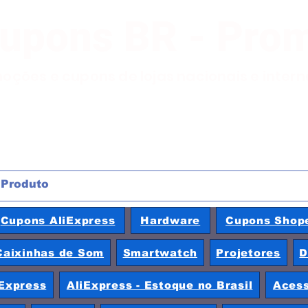
Cupons BR - Pro
moções e cupons de lojas nacionais e inter
Cupons AliExpress
Hardware
Cupons Shop
Caixinhas de Som
Smartwatch
Projetores
D
Express
AliExpress - Estoque no Brasil
Acess