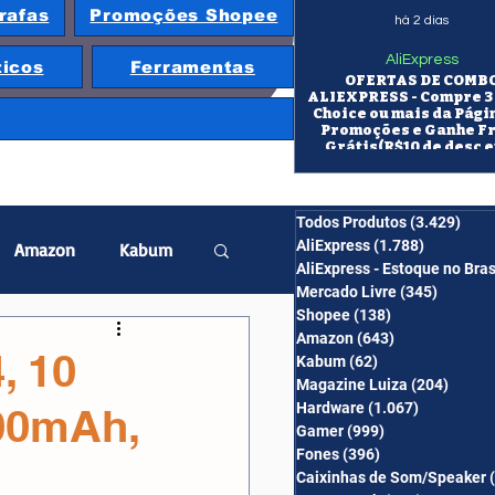
rafas
Promoções Shopee
há 2 dias
AliExpress
ticos
Ferramentas
OFERTAS DE COMB
ALIEXPRESS - Compre 3 
Choice ou mais da Pági
Promoções e Ganhe F
Grátis(R$10 de desc e
itens/R$25 de desc em 10
OS CUPONS SÃO VÁLID
COMBO
Todos Produtos
(3.429)
3.42
AliExpress
(1.788)
1.788 pos
Amazon
Kabum
AliExpress - Estoque no Bras
Mercado Livre
(345)
345 pos
Shopee
(138)
138 posts
twatch
Projetor
Amazon
(643)
643 posts
, 10
Kabum
(62)
62 posts
Magazine Luiza
(204)
204 po
Hardware
(1.067)
1.067 post
00mAh,
erabyte
Banggood
Gamer
(999)
999 posts
Fones
(396)
396 posts
Caixinhas de Som/Speaker