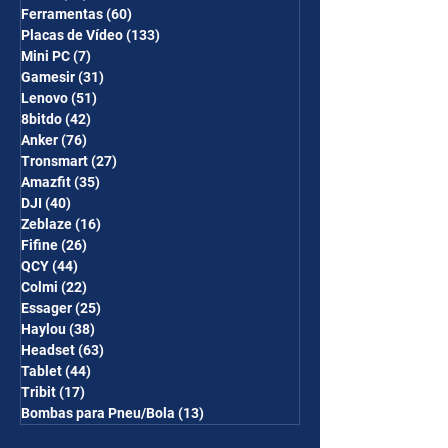
Ferramentas
(60)
60 posts
Placas de Vídeo
(133)
133 posts
Mini PC
(7)
7 posts
Gamesir
(31)
31 posts
Lenovo
(51)
51 posts
8bitdo
(42)
42 posts
Anker
(76)
76 posts
Tronsmart
(27)
27 posts
Amazfit
(35)
35 posts
DJI
(40)
40 posts
Zeblaze
(16)
16 posts
Fifine
(26)
26 posts
QCY
(44)
44 posts
Colmi
(22)
22 posts
Essager
(25)
25 posts
Haylou
(38)
38 posts
Headset
(63)
63 posts
Tablet
(44)
44 posts
Tribit
(17)
17 posts
Bombas para Pneu/Bola
(13)
13 posts