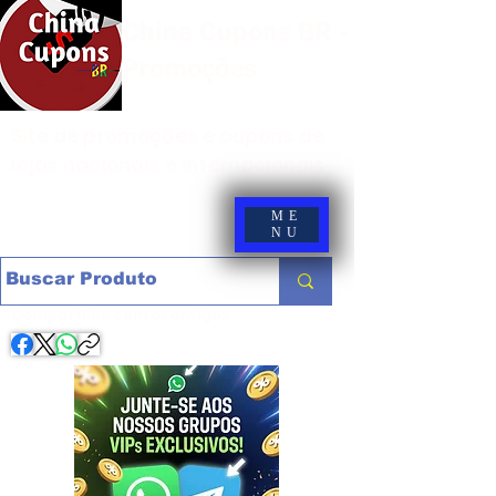
China Cupons BR -
Promoções
Site de promoções e cupons de
lojas nacionais e internacionais
ME
NU
Compartilhe com os amigos