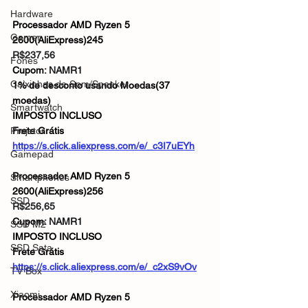
Hardware
Processador AMD Ryzen 5 
Gamer
2600(AliExpress)245
R$237,56
Fones
Cupom: 
NAMR1
Caixinhas de Som/Speaker
1% de desconto usando Moedas(37 
moedas)
Smartwatch
IMPOSTO INCLUSO
Projetor
Frete Grátis
https://s.click.aliexpress.com/e/_c3I7uEYh
Gamepad
Processador AMD Ryzen 5 
Smartphones
2600(AliExpress)256
SSD
R$256,65
Cupom: 
NAMR1
SSD M2
IMPOSTO INCLUSO
SSD Sata
Frete Grátis
https://s.click.aliexpress.com/e/_c2xS9vOv
TV Box
Xiaomi
Processador AMD Ryzen 5 