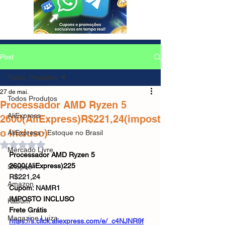
Post
Todos Produtos
27 de mai.
Todos Produtos
Processador AMD Ryzen 5
AliExpress
2600(AliExpress)R$221,24(impost
o incluso)
AliExpress - Estoque no Brasil
Avaliado com NaN de 5 estrelas.
Mercado Livre
Processador AMD Ryzen 5 
2600(AliExpress)225
Shopee
R$221,24
Amazon
Cupom: 
NAMR1
IMPOSTO INCLUSO
Kabum
Frete Grátis
Magazine Luiza
https://s.click.aliexpress.com/e/_c4NJNR9f