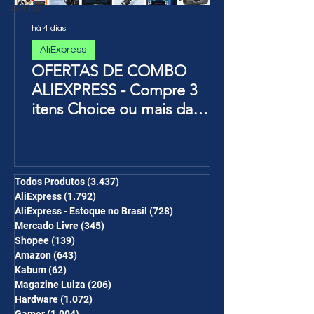
Gimbal
há 4 dias
AliExpress
OFERTAS DE COMBO
ALIEXPRESS - Compre 3
itens Choice ou mais da
Página de Promoções e
Ganhe Frete Grátis(R$10 de
desc em 6 itens/R$25 de
desc em 10 itens) OS
Todos Produtos
(3.437)
3.437 posts
AliExpress
(1.792)
1.792 posts
CUPONS SÃO VÁLIDOS NO
AliExpress - Estoque no Brasil
(728)
728 posts
COMBO
Mercado Livre
(345)
345 posts
Shopee
(139)
139 posts
Amazon
(643)
643 posts
Kabum
(62)
62 posts
Magazine Luiza
(206)
206 posts
Hardware
(1.072)
1.072 posts