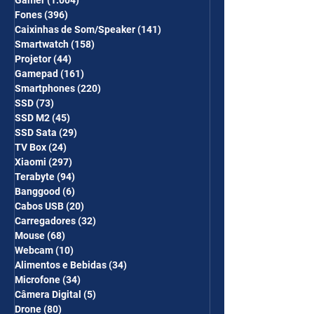
Gamer
(1.004)
1.004 posts
Fones
(396)
396 posts
Caixinhas de Som/Speaker
(141)
141 posts
Smartwatch
(158)
158 posts
Projetor
(44)
44 posts
Gamepad
(161)
161 posts
Smartphones
(220)
220 posts
SSD
(73)
73 posts
SSD M2
(45)
45 posts
SSD Sata
(29)
29 posts
TV Box
(24)
24 posts
Xiaomi
(297)
297 posts
Terabyte
(94)
94 posts
Banggood
(6)
6 posts
Cabos USB
(20)
20 posts
Carregadores
(32)
32 posts
Mouse
(68)
68 posts
Webcam
(10)
10 posts
Alimentos e Bebidas
(34)
34 posts
Microfone
(34)
34 posts
Câmera Digital
(5)
5 posts
Drone
(80)
80 posts