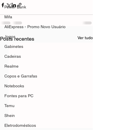
Power Bank
Mifa
AliExpress - Promo Novo Usuário
Jogos
Ver tudo
Posts recentes
Gabinetes
Cadeiras
Realme
Copos e Garrafas
Notebooks
Fontes para PC
Temu
Shein
Eletrodomésticos