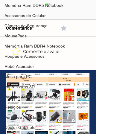
Memória Ram DDR5 Notebook
Acessórios de Celular
Câmera de Segurança
Comentários
0.0 / 5 (0)
MousePads
Memórtia Ram DDR4 Notebook
Comente e avalie
Grand Theft Auto VI -
CUPONS E
Roupas e Acessórios
PlayStation
PROMOÇÕES 
5(Amazon)R$373,42 no
Robô Aspirador
Pix // R$404,91 em 12X
Mesa para PC
Impressoras 3D
Veículos de Controle Remoto
Relógios
Pen drive / Cartão SD
Cooler Gabinete