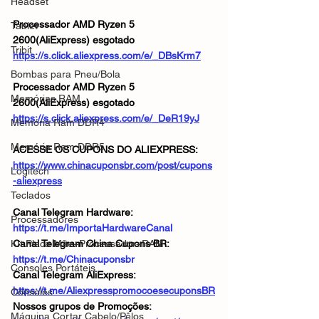
Headset
Processador AMD Ryzen 5 
Tablet
2600(AliExpress) esgotado
Tribit
https://s.click.aliexpress.com/e/_DBsKrm7
Bombas para Pneu/Bola
Processador AMD Ryzen 5 
Memórias RAM
2600(AliExpress) esgotado
https://s.click.aliexpress.com/e/_DeR19yJ
Memória Ram DDR4
Memória Ram DDR5
ACESSE OS CUPONS DO ALIEXPRESS: 
https://www.chinacuponsbr.com/post/cupons
Logitech
-aliexpress
Teclados
Canal Telegram Hardware: 
Processadores
https://t.me/ImportaHardwareCanal
KIt Placa Mãe+Processador+RAM
Canal Telegram China Cupons BR: 
https://t.me/Chinacuponsbr
Consoles Portáteis
Canal Telegram AliExpress: 
https://t.me/AliexpresspromocoesecuponsBR
Consoles
Nossos grupos de Promoções: 
Máquina Cortar Cabelo/Pêlos