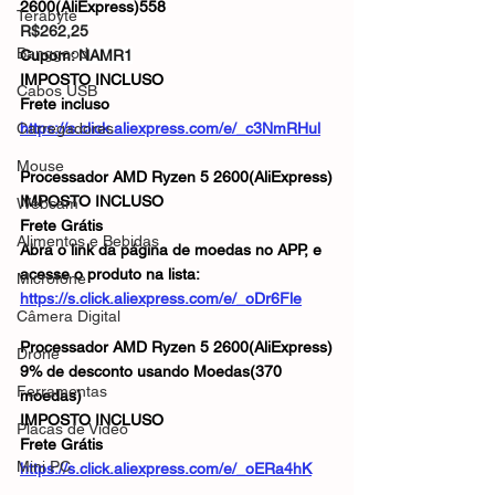
2600(AliExpress)558
Terabyte
R$262,25
Banggood
Cupom: 
NAMR1
IMPOSTO INCLUSO
Cabos USB
Frete incluso
Carregadores
https://s.click.aliexpress.com/e/_c3NmRHul
Mouse
Processador AMD Ryzen 5 2600(AliExpress)
IMPOSTO INCLUSO
Webcam
Frete Grátis
Alimentos e Bebidas
Abra o link da página de moedas no APP, e 
acesse o produto na lista:
Microfone
https://s.click.aliexpress.com/e/_oDr6Fle
Câmera Digital
Processador AMD Ryzen 5 2600(AliExpress)
Drone
9% de desconto usando Moedas(370 
Ferramentas
moedas)
IMPOSTO INCLUSO
Placas de Vídeo
Frete Grátis
Mini PC
https://s.click.aliexpress.com/e/_oERa4hK