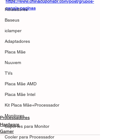
https://www.chinacuponsbr.com/post/grupos-
canais-paginas
Roteadores
Baseus
iclamper
Adaptadores
Placa Mãe
Nuuvem
TVs
Placa Mãe AMD
Placa Mãe Intel
Kit Placa Mãe+Processador
Monitores
Processadores
Hardware
Suportes para Monitor
Gamer
Cooler para Processador