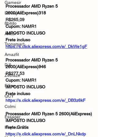
Gamesir
Processador AMD Ryzen 5 
Lenovo
2600(AliExpress)318
R$265,09
8bitdo
Cupom: 
NAMR1
IMPOSTO INCLUSO
Anker
Frete incluso
Tronsmart
https://s.click.aliexpress.com/e/_DkWe1gF
Amazfit
Processador AMD Ryzen 5 
DJI
2600(AliExpress)946
R$277,53
Zeblaze
Cupom: 
NAMR1
Fifine
IMPOSTO INCLUSO
Frete incluso
QCY
https://s.click.aliexpress.com/e/_DB3z6kF
Colmi
Processador AMD Ryzen 5 2600(AliExpress)
Essager
IMPOSTO INCLUSO
Haylou
Frete Grátis
https://s.click.aliexpress.com/e/_DnLNkdp