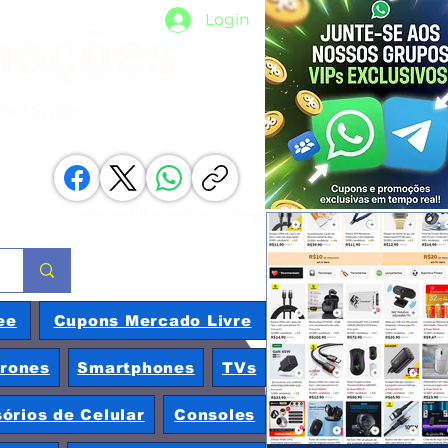
Login
moções
nacionais
Compartilhe com os amigos
ee
Cupons Mercado Livre
rones
Smartphones
TVs
órios de Celular
Consoles