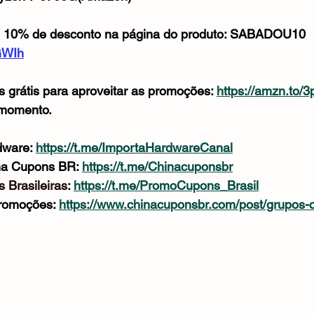
Mouse
Webcam
Alimentos e Bebidas
Microfone
 10% de desconto na página do produto: SABADOU10
GWIh
 grátis para aproveitar as promoções: 
https://amzn.to/
 momento.
ware: 
https://t.me/ImportaHardwareCanal
na Cupons BR: 
https://t.me/Chinacuponsbr
 Brasileiras: 
https://t.me/PromoCupons_Brasil
romoções: 
https://www.chinacuponsbr.com/post/grupos-