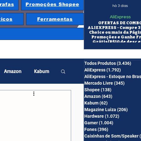
rafas
Promoções Shopee
há 3 dias
AliExpress
ticos
Ferramentas
OFERTAS DE COMB
ALIEXPRESS - Compre 3 
Choice ou mais da Pági
Promoções e Ganhe F
Grátis(R$10 de desc e
itens/R$25 de desc em 10
OS CUPONS SÃO VÁLID
COMBO
Todos Produtos
(3.436)
3.43
AliExpress
(1.792)
1.792 pos
Amazon
Kabum
AliExpress - Estoque no Bras
Mercado Livre
(345)
345 pos
Shopee
(138)
138 posts
twatch
Projetor
Amazon
(643)
643 posts
Kabum
(62)
62 posts
Magazine Luiza
(206)
206 po
Hardware
(1.072)
1.072 post
erabyte
Banggood
Gamer
(1.004)
1.004 posts
Fones
(396)
396 posts
Caixinhas de Som/Speaker