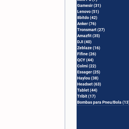
Gamesir
(31)
31 posts
Lenovo
(51)
51 posts
8bitdo
(42)
42 posts
Anker
(76)
76 posts
Tronsmart
(27)
27 posts
Amazfit
(35)
35 posts
DJI
(40)
40 posts
Zeblaze
(16)
16 posts
Fifine
(26)
26 posts
QCY
(44)
44 posts
Colmi
(22)
22 posts
Essager
(25)
25 posts
Haylou
(38)
38 posts
Headset
(63)
63 posts
Tablet
(44)
44 posts
Tribit
(17)
17 posts
Bombas para Pneu/Bola
(13