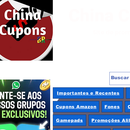
China 
Site de pro
Importantes e Recentes
Cupons Amazon
Fones
Gamepads
Promoções Ali