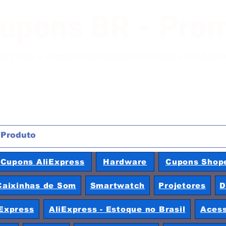
Cupons BR - Pro
moções e cupons de lojas nacionais e inter
Cupons AliExpress
Hardware
Cupons Shop
Caixinhas de Som
Smartwatch
Projetores
D
Express
AliExpress - Estoque no Brasil
Acess