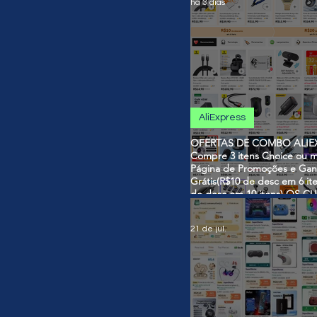
há 3 dias
AliExpress
OFERTAS DE COMBO ALIEX
Compre 3 itens Choice ou m
Página de Promoções e Gan
Grátis(R$10 de desc em 6 it
de desc em 10 itens) OS 
SÃO VÁLIDOS NO COMBO
21 de jul.