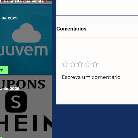
 é um site que vende
e Windows, Office, outros
s e Jogos...
. de 2025
Comentários
Adicione uma avaliação
em
CUPONS E PROMOÇÕES
Escreva um comentário
 NUUVEM
AMAZON
v. de 2025