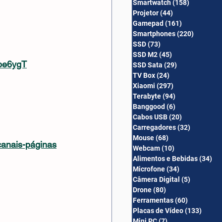
Smartwatch
(158)
158 posts
Câmera Digital
Projetor
(44)
44 posts
Gamepad
(161)
161 posts
Smartphones
(220)
220 post
SSD
(73)
73 posts
SSD M2
(45)
45 posts
3pe6ygT
SSD Sata
(29)
29 posts
TV Box
(24)
24 posts
Xiaomi
(297)
297 posts
Terabyte
(94)
94 posts
Banggood
(6)
6 posts
Cabos USB
(20)
20 posts
Carregadores
(32)
32 posts
Mouse
(68)
68 posts
canais-páginas
Webcam
(10)
10 posts
Alimentos e Bebidas
(34)
34
Microfone
(34)
34 posts
Câmera Digital
(5)
5 posts
Drone
(80)
80 posts
Ferramentas
(60)
60 posts
Placas de Vídeo
(133)
133 p
Mini PC
(7)
7 posts