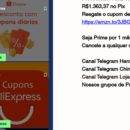
O LIVRE
Cabos USB
Carregadores
R$1.363,37 no Pix
ras
Resgate o cupom de
https://amzn.to/3JB
Drone
Seja Prime por 1 mês
Cancele a qualquer
e
Canal Telegram Hard
SHOPEE 06/08
Canal Telegram Chi
s
Canal Telegram Lojas
Nossos grupos de P
ress