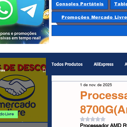
Consoles Portáteis
Tabl
Promoções Mercado Livr
Todos Produtos
AliExpress
A
ras
1 de nov. de 2025
Magazine Luiza
Hardware
Process
8700G(A
Gamepad
Smartphones
o Livre
Avaliado com NaN d
 E PROMOÇÕES
Processador AMD R