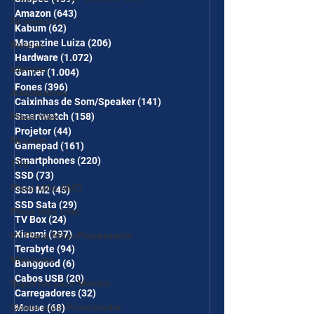
Amazon
(643)
643 posts
Roteadores
Kabum
(62)
62 posts
Magazine Luiza
(206)
206 posts
Baseus
Hardware
(1.072)
1.072 posts
iclamper
Gamer
(1.004)
1.004 posts
Fones
(396)
396 posts
Adaptadores
Caixinhas de Som/Speaker
(141)
141 posts
Placa Mãe
Smartwatch
(158)
158 posts
Projetor
(44)
44 posts
Nuuvem
Gamepad
(161)
161 posts
Smartphones
(220)
220 posts
TVs
SSD
(73)
73 posts
Placa Mãe AMD
SSD M2
(45)
45 posts
SSD Sata
(29)
29 posts
Placa Mãe Intel
TV Box
(24)
24 posts
Xiaomi
(297)
297 posts
Kit Placa Mãe+Processador
Terabyte
(94)
94 posts
Monitores
Banggood
(6)
6 posts
Cabos USB
(20)
20 posts
Suportes para Monitor
Carregadores
(32)
32 posts
Cooler para Processador
Mouse
(68)
68 posts