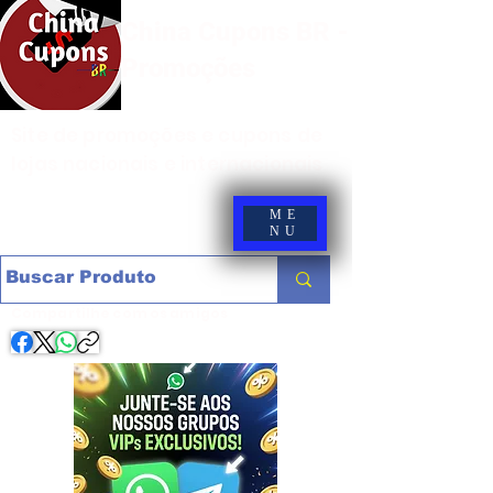
China Cupons BR -
Promoções
Site de promoções e cupons de
lojas nacionais e internacionais
ME
NU
Compartilhe com os amigos