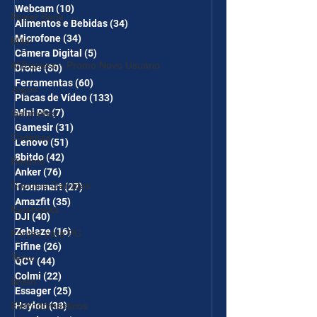
Webcam
(10)
10 posts
Power Bank
Alimentos e Bebidas
(34)
34 posts
Microfone
(34)
34 posts
Mifa
Câmera Digital
(5)
5 posts
AliExpress - Promo Novo Usuário
Drone
(80)
80 posts
Ferramentas
(60)
60 posts
Jogos
Placas de Vídeo
(133)
133 posts
Mini PC
(7)
7 posts
Gabinetes
Gamesir
(31)
31 posts
Cadeiras
Lenovo
(51)
51 posts
8bitdo
(42)
42 posts
Realme
Anker
(76)
76 posts
Copos e Garrafas
Tronsmart
(27)
27 posts
Amazfit
(35)
35 posts
Notebooks
DJI
(40)
40 posts
Zeblaze
(16)
16 posts
Fontes para PC
Fifine
(26)
26 posts
Temu
QCY
(44)
44 posts
Colmi
(22)
22 posts
Shein
Essager
(25)
25 posts
Eletrodomésticos
Haylou
(38)
38 posts