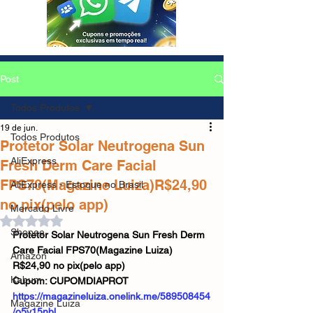
Post
Todos Produtos
19 de jun.
Todos Produtos
Protetor Solar Neutrogena Sun
AliExpress
Fresh Derm Care Facial
FPS70(Magazine Luiza)R$24,90
AliExpress - Estoque no Brasil
no pix(pelo app)
Mercado Livre
Avaliado com NaN de 5 estrelas.
Shopee
Protetor Solar Neutrogena Sun Fresh Derm 
Care Facial FPS70(Magazine Luiza)
Amazon
R$24,90 no pix(pelo app)
Kabum
Cupom: CUPOMDIAPROT
https://magazineluiza.onelink.me/589508454
Magazine Luiza
/o5v15nbl