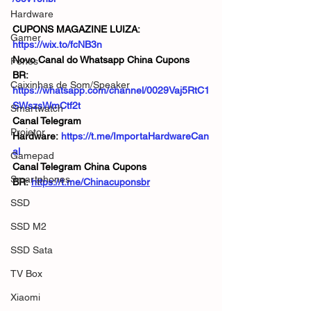
Hardware
CUPONS MAGAZINE LUIZA:  
Gamer
https://wix.to/fcNB3n
Novo Canal do Whatsapp China Cupons 
Fones
BR:  
Caixinhas de Som/Speaker
https://whatsapp.com/channel/0029Vaj5RtC1
SWszsWmCtf2t
Smartwatch
Canal Telegram 
Projetor
Hardware: 
https://t.me/ImportaHardwareCan
al
Gamepad
Canal Telegram China Cupons 
Smartphones
BR: 
https://t.me/Chinacuponsbr
SSD
SSD M2
SSD Sata
TV Box
Xiaomi