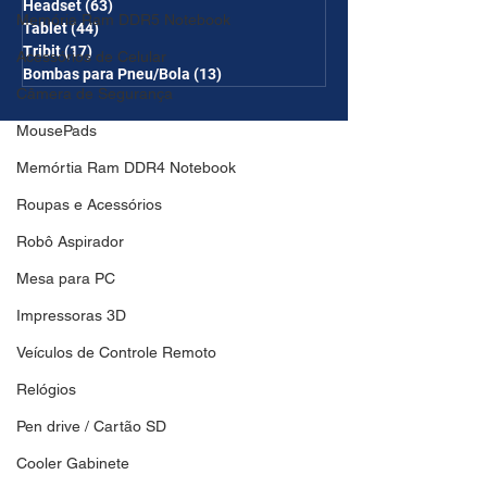
Headset
(63)
63 posts
Memória Ram DDR5 Notebook
Tablet
(44)
44 posts
Tribit
(17)
17 posts
Acessórios de Celular
Bombas para Pneu/Bola
(13)
13 posts
Câmera de Segurança
MousePads
Memórtia Ram DDR4 Notebook
Roupas e Acessórios
Robô Aspirador
Mesa para PC
Impressoras 3D
Veículos de Controle Remoto
Relógios
Pen drive / Cartão SD
Cooler Gabinete