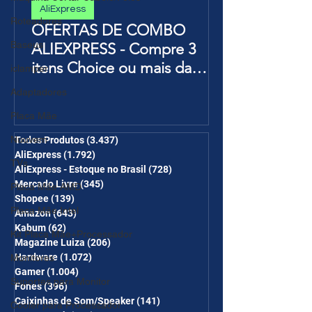
AliExpress
Roteadores
OFERTAS DE COMBO
Baseus
ALIEXPRESS - Compre 3
itens Choice ou mais da
iclamper
Página de Promoções e
Adaptadores
Ganhe Frete Grátis(R$10 de
Placa Mãe
desc em 6 itens/R$25 de
Nuuvem
desc em 10 itens) OS
Todos Produtos
(3.437)
3.437 posts
AliExpress
(1.792)
1.792 posts
CUPONS SÃO VÁLIDOS NO
TVs
AliExpress - Estoque no Brasil
(728)
728 posts
COMBO
Mercado Livre
(345)
345 posts
Placa Mãe AMD
Shopee
(139)
139 posts
Placa Mãe Intel
Amazon
(643)
643 posts
Kabum
(62)
62 posts
Kit Placa Mãe+Processador
Magazine Luiza
(206)
206 posts
Hardware
(1.072)
1.072 posts
Monitores
Gamer
(1.004)
1.004 posts
Suportes para Monitor
Fones
(396)
396 posts
Caixinhas de Som/Speaker
(141)
141 posts
Cooler para Processador