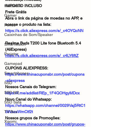
Hardware
IMPOSTO INCLUSO
Frete Grátis
Gamer
Abra o link da página de moedas no APP, e 
acesse o produto na lista:
Fones
https://s.click.aliexpress.com/e/_c4OYQcNN
Caixinhas de Som/Speaker
Realme Buds T200 Lite fone Bluetooth 5.4 
Smartwatch
(AliExpress)
Projetor
https://s.click.aliexpress.com/e/_c4LY6ftZ
Gamepad
CUPONS ALIEXPRESS: 
Smartphones
https://www.chinacuponsbr.com/post/cupons
-aliexpress
SSD
Nossos Canais do Telegram: 
SSD M2
https://t.me/addlist/REp_1F4QOHgyMDcx
Novo Canal do Whatsapp: 
SSD Sata
https://whatsapp.com/channel/0029Vaj5RtC1
TV Box
SWszsWmCtf2t
Nossos grupos de Promoções: 
Xiaomi
https://www.chinacuponsbr.com/post/grupos-