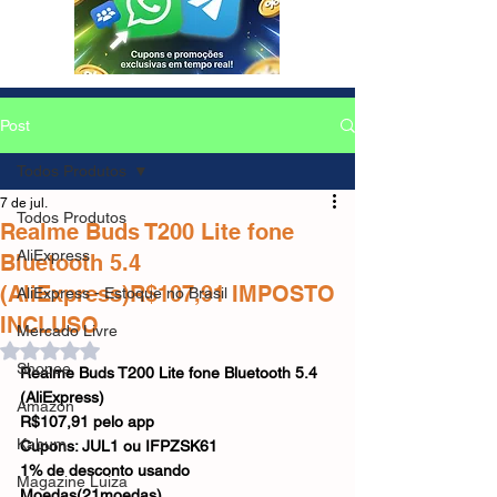
Post
Todos Produtos
7 de jul.
Todos Produtos
Realme Buds T200 Lite fone
AliExpress
Bluetooth 5.4
(AliExpress)R$107,91 IMPOSTO
AliExpress - Estoque no Brasil
INCLUSO
Mercado Livre
Avaliado com NaN de 5 estrelas.
Shopee
Realme Buds T200 Lite fone Bluetooth 5.4 
(AliExpress)
Amazon
R$107,91 pelo app
Kabum
Cupons: JUL1 ou IFPZSK61
1% de desconto usando 
Magazine Luiza
Moedas(21moedas)