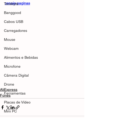
canais-paginas
Terabyte
Banggood
Cabos USB
Carregadores
Mouse
Webcam
Alimentos e Bebidas
Microfone
Câmera Digital
Drone
AliExpress
Ferramentas
Fones
Placas de Vídeo
Mini PC