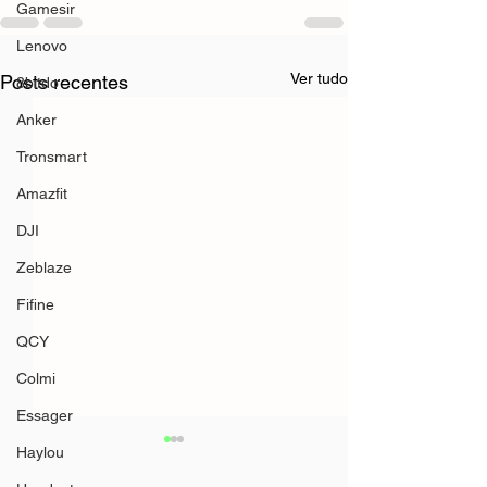
Gamesir
Lenovo
Ver tudo
Posts recentes
8bitdo
Anker
Tronsmart
Amazfit
DJI
Zeblaze
Fifine
QCY
Colmi
Essager
Haylou