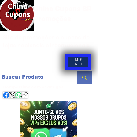
China Cupons BR -
Promoções
Site de promoções e cupons de
lojas nacionais e internacionais
ME
NU
Compartilhe com os amigos