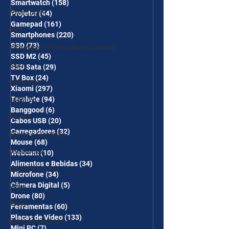
Smartwatch
(158)
158 posts
Power Bank
Projetor
(44)
44 posts
Gamepad
(161)
161 posts
Mifa
Smartphones
(220)
220 posts
SSD
(73)
73 posts
AliExpress - Promo Novo Usuário
SSD M2
(45)
45 posts
Jogos
SSD Sata
(29)
29 posts
TV Box
(24)
24 posts
Gabinetes
Xiaomi
(297)
297 posts
Cadeiras
Terabyte
(94)
94 posts
Banggood
(6)
6 posts
Realme
Cabos USB
(20)
20 posts
Carregadores
(32)
32 posts
Copos e Garrafas
Mouse
(68)
68 posts
Notebooks
Webcam
(10)
10 posts
Alimentos e Bebidas
(34)
34 posts
Fontes para PC
Microfone
(34)
34 posts
Câmera Digital
(5)
5 posts
Temu
Drone
(80)
80 posts
Shein
Ferramentas
(60)
60 posts
Placas de Vídeo
(133)
133 posts
Eletrodomésticos
Mini PC
(7)
7 posts