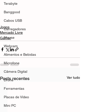
Terabyte
Banggood
Cabos USB
Jogos
Carregadores
Mercado Livre
Mouse
Gamer
Webcam
Alimentos e Bebidas
Microfone
Câmera Digital
Ver tudo
Posts recentes
Drone
Ferramentas
Placas de Vídeo
Mini PC