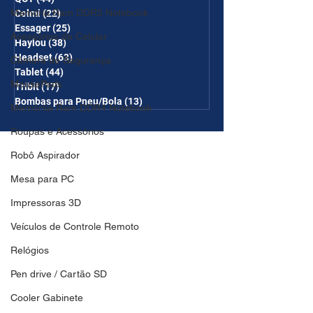
Memória Ram DDR5 Notebook
Colmi
(22)
22 posts
Essager
(25)
25 posts
Acessórios de Celular
Haylou
(38)
38 posts
Headset
(63)
63 posts
Câmera de Segurança
Tablet
(44)
44 posts
MousePads
Tribit
(17)
17 posts
Bombas para Pneu/Bola
(13)
13 posts
Memórtia Ram DDR4 Notebook
Roupas e Acessórios
Robô Aspirador
Mesa para PC
Impressoras 3D
Veículos de Controle Remoto
Relógios
Pen drive / Cartão SD
Cooler Gabinete