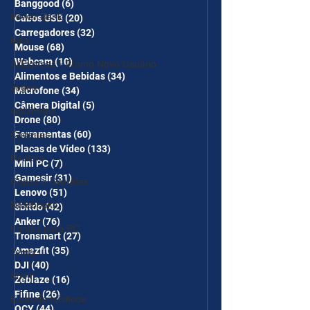
Banggood
(6)
6 posts
Power Bank
Cabos USB
(20)
20 posts
Carregadores
(32)
32 posts
Mifa
Mouse
(68)
68 posts
Webcam
(10)
10 posts
AliExpress - Promo Novo Usuário
Alimentos e Bebidas
(34)
34 posts
Jogos
Microfone
(34)
34 posts
Câmera Digital
(5)
5 posts
Gabinetes
Drone
(80)
80 posts
Cadeiras
Ferramentas
(60)
60 posts
Placas de Vídeo
(133)
133 posts
Realme
Mini PC
(7)
7 posts
Gamesir
(31)
31 posts
Copos e Garrafas
Lenovo
(51)
51 posts
Notebooks
8bitdo
(42)
42 posts
Anker
(76)
76 posts
Fontes para PC
Tronsmart
(27)
27 posts
Amazfit
(35)
35 posts
Temu
DJI
(40)
40 posts
Shein
Zeblaze
(16)
16 posts
Fifine
(26)
26 posts
Eletrodomésticos
QCY
(44)
44 posts