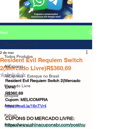
Post
Todos Produtos
2 de mar.
Todos Produtos
Resident Evil Requiem Switch
AliExpress
2(Mercado Livre)R$360,69
Avaliado com NaN de 5 estrelas.
AliExpress - Estoque no Brasil
Resident Evil Requiem Switch 2(Mercado 
Mercado Livre
Livre)
R$360,69
Shopee
Cupom: MELICOMPRA
Amazon
https://meli.la/16nTVr4
Kabum
CUPONS DO MERCADO LIVRE: 
https://www.chinacuponsbr.com/post/cu
Magazine Luiza