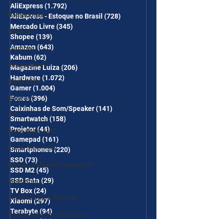
AliExpress
(1.792)
1.792 posts
CUPONS SÃO VÁLIDOS NO
Roteadores
AliExpress - Estoque no Brasil
(728)
728 posts
COMBO
Mercado Livre
(345)
345 posts
Baseus
Shopee
(139)
139 posts
Amazon
(643)
643 posts
iclamper
Kabum
(62)
62 posts
Adaptadores
Magazine Luiza
(206)
206 posts
Hardware
(1.072)
1.072 posts
Placa Mãe
Gamer
(1.004)
1.004 posts
Nuuvem
Fones
(396)
396 posts
Caixinhas de Som/Speaker
(141)
141 posts
TVs
Smartwatch
(158)
158 posts
Projetor
(44)
44 posts
Placa Mãe AMD
Gamepad
(161)
161 posts
Placa Mãe Intel
Smartphones
(220)
220 posts
SSD
(73)
73 posts
Kit Placa Mãe+Processador
SSD M2
(45)
45 posts
SSD Sata
(29)
29 posts
Monitores
TV Box
(24)
24 posts
Suportes para Monitor
Xiaomi
(297)
297 posts
Terabyte
(94)
94 posts
Cooler para Processador