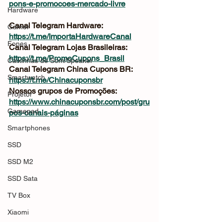
pons-e-promocoes-mercado-livre
Hardware
Canal Telegram Hardware: 
Gamer
https://t.me/ImportaHardwareCanal
Fones
Canal Telegram Lojas Brasileiras: 
https://t.me/PromoCupons_Brasil
Caixinhas de Som/Speaker
Canal Telegram China Cupons BR: 
Smartwatch
https://t.me/Chinacuponsbr
Nossos grupos de Promoções: 
Projetor
https://www.chinacuponsbr.com/post/gru
Gamepad
pos-canais-páginas
Smartphones
SSD
SSD M2
SSD Sata
TV Box
Xiaomi