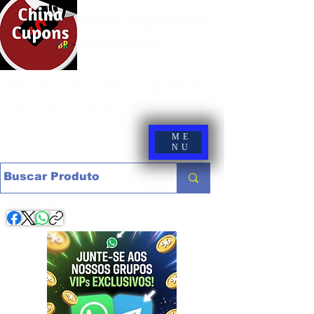
China Cupons BR -
Promoções
Site de promoções e cupons de
lojas nacionais e internacionais
ME
NU
Compartilhe com os amigos