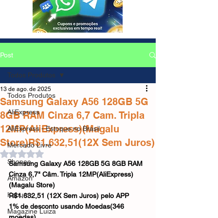
Post
Todos Produtos
13 de ago. de 2025
Todos Produtos
Samsung Galaxy A56 128GB 5G
AliExpress
8GB RAM Cinza 6,7 Cam. Tripla
12MP(AliExpress)(Magalu
AliExpress - Estoque no Brasil
Store)R$1.632,51(12X Sem Juros)
Mercado Livre
Avaliado com NaN de 5 estrelas.
Shopee
Samsung Galaxy A56 128GB 5G 8GB RAM 
Cinza 6,7" Câm. Tripla 12MP(AliExpress)
Amazon
(Magalu Store)
Kabum
R$1.632,51 (12X Sem Juros) pelo APP
1% de desconto usando Moedas(346 
Magazine Luiza
moedas)