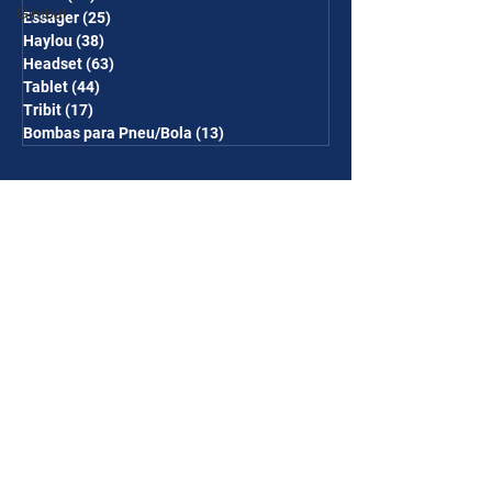
Gimbal
Essager
(25)
25 posts
Haylou
(38)
38 posts
Headset
(63)
63 posts
Tablet
(44)
44 posts
Tribit
(17)
17 posts
Bombas para Pneu/Bola
(13)
13 posts