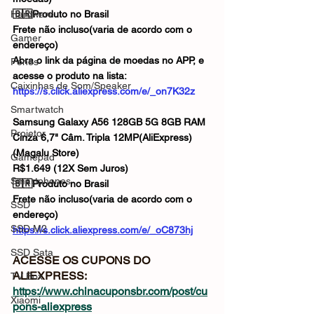
Hardware
🇧🇷Produto no Brasil
Frete não incluso(varia de acordo com o 
Gamer
endereço)
Abra o link da página de moedas no APP, e 
Fones
acesse o produto na lista: 
Caixinhas de Som/Speaker
https://s.click.aliexpress.com/e/_on7K32z
Smartwatch
Samsung Galaxy A56 128GB 5G 8GB RAM 
Projetor
Cinza 6,7" Câm. Tripla 12MP(AliExpress)
(Magalu Store)
Gamepad
R$1.649 (12X Sem Juros)
Smartphones
🇧🇷Produto no Brasil
Frete não incluso(varia de acordo com o 
SSD
endereço)
SSD M2
https://s.click.aliexpress.com/e/_oC873hj
SSD Sata
ACESSE OS CUPONS DO 
ALIEXPRESS: 
TV Box
https://www.chinacuponsbr.com/post/cu
Xiaomi
pons-aliexpress