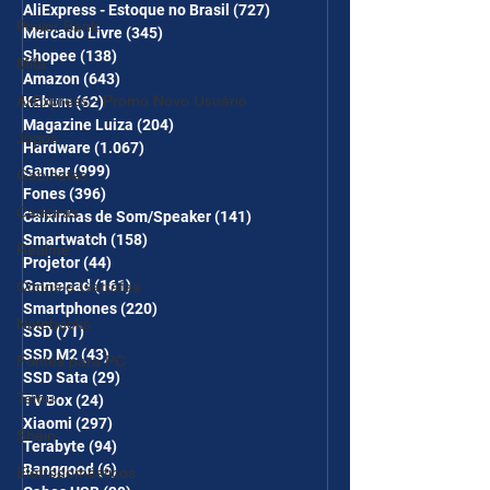
AliExpress - Estoque no Brasil
(727)
727 posts
COMBO
Power Bank
Mercado Livre
(345)
345 posts
Shopee
(138)
138 posts
Mifa
Amazon
(643)
643 posts
AliExpress - Promo Novo Usuário
Kabum
(62)
62 posts
Magazine Luiza
(204)
204 posts
Jogos
Hardware
(1.067)
1.067 posts
Gamer
(999)
999 posts
Gabinetes
Fones
(396)
396 posts
Cadeiras
Caixinhas de Som/Speaker
(141)
141 posts
Smartwatch
(158)
158 posts
Realme
Projetor
(44)
44 posts
Gamepad
(161)
161 posts
Copos e Garrafas
Smartphones
(220)
220 posts
Notebooks
SSD
(71)
71 posts
SSD M2
(43)
43 posts
Fontes para PC
SSD Sata
(29)
29 posts
Temu
TV Box
(24)
24 posts
Xiaomi
(297)
297 posts
Shein
Terabyte
(94)
94 posts
Banggood
(6)
6 posts
Eletrodomésticos