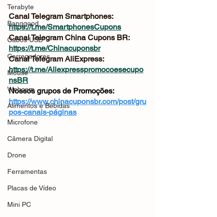
Terabyte
Canal Telegram Smartphones: 
Banggood
https://t.me/SmartphonesCupons
Canal Telegram China Cupons BR: 
Cabos USB
https://t.me/Chinacuponsbr
Carregadores
Canal Telegram AliExpress: 
https://t.me/Aliexpresspromocoesecupo
Mouse
nsBR
Webcam
Nossos grupos de Promoções: 
https://www.chinacuponsbr.com/post/gru
Alimentos e Bebidas
pos-canais-páginas
Microfone
Câmera Digital
Drone
Ferramentas
Placas de Vídeo
Mini PC