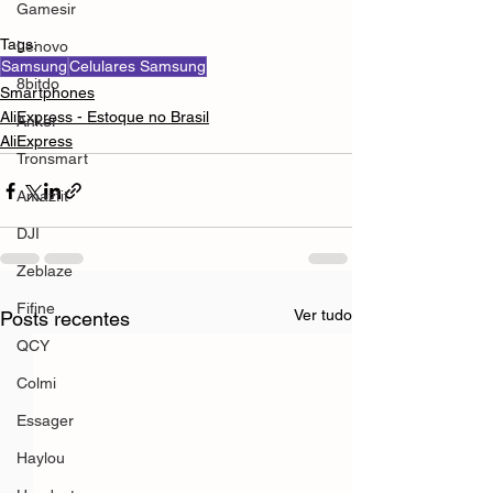
Gamesir
Tags:
Lenovo
Samsung
Celulares Samsung
8bitdo
Smartphones
AliExpress - Estoque no Brasil
Anker
AliExpress
Tronsmart
Amazfit
DJI
Zeblaze
Fifine
Ver tudo
Posts recentes
QCY
Colmi
Essager
Haylou