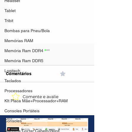
Headset
Tablet
Tribit
Bombas para Pneu/Bola
Memórias RAM
Memória Ram DDR4
Memória Ram DDR5
Logitech
Comentários
0.0 / 5 (0)
Teclados
Processadores
Comente e avalie
Xiaomi Amazfit 
Retroid Pocket Flip 2
KIt Placa Mãe+Processador+RAM
Smartwatch, Te
Console Portátil, Tela 5.5
AmoLED 1,97,M
Consoles Portáteis
AMOLED, Snapdragon 865,
Cardíaco,
Android13, 5000mAh,Hall
Consoles
GPS(AliExpres
Effect(AliExpress)8/128GB-
🇧🇷Produto no 
Máquina Cortar Cabelo/Pêlos
R$1.638