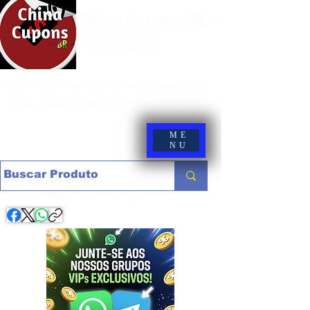
China Cupons BR -
Promoções
Site de promoções e cupons de
lojas nacionais e internacionais
ME
NU
Compartilhe com os amigos