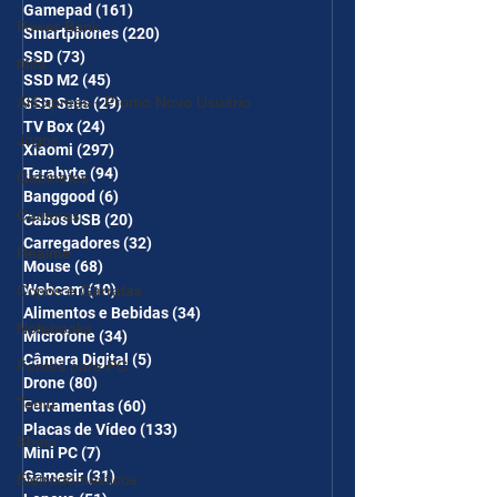
Gamepad
(161)
161 posts
Power Bank
Smartphones
(220)
220 posts
SSD
(73)
73 posts
Mifa
SSD M2
(45)
45 posts
AliExpress - Promo Novo Usuário
SSD Sata
(29)
29 posts
TV Box
(24)
24 posts
Jogos
Xiaomi
(297)
297 posts
Terabyte
(94)
94 posts
Gabinetes
Banggood
(6)
6 posts
Cadeiras
Cabos USB
(20)
20 posts
Carregadores
(32)
32 posts
Realme
Mouse
(68)
68 posts
Webcam
(10)
10 posts
Copos e Garrafas
Alimentos e Bebidas
(34)
34 posts
Notebooks
Microfone
(34)
34 posts
Câmera Digital
(5)
5 posts
Fontes para PC
Drone
(80)
80 posts
Temu
Ferramentas
(60)
60 posts
Placas de Vídeo
(133)
133 posts
Shein
Mini PC
(7)
7 posts
Gamesir
(31)
31 posts
Eletrodomésticos