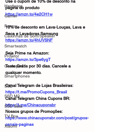
Use o cupom de 10% de desconto na 
Hardware
página do produto
https://amzn.to/4e2CH1w
Gamer
Fones
10% de desconto em Lava-Louças, Lava e 
Seca e Lavadoras Samsung
Caixinhas de Som/Speaker
https://amzn.to/4hUVSNF
Smartwatch
Seja Prime na Amazon: 
Projetor
https://amzn.to/3pe6ygT
Gamepad
Teste Grátis por 30 dias. Cancele a 
qualquer momento.
Smartphones
Canal Telegram de Lojas Brasileiras: 
SSD
https://t.me/PromoCupons_Brasil
SSD M2
Canal Telegram China Cupons BR: 
https://t.me/Chinacuponsbr
SSD Sata
Nossos grupos de Promoções: 
TV Box
https://www.chinacuponsbr.com/post/grupos-
canais-paginas
Xiaomi