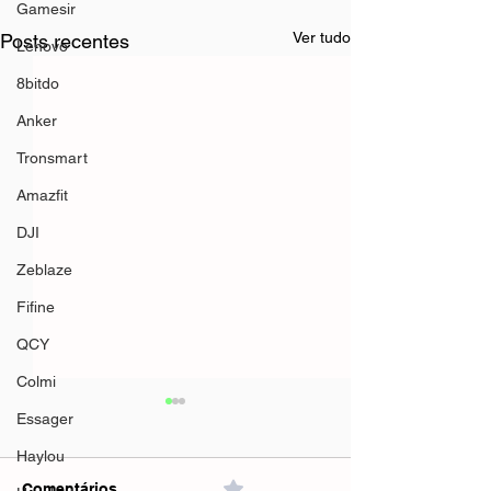
Gamesir
Ver tudo
Posts recentes
Lenovo
8bitdo
Anker
Tronsmart
Amazfit
DJI
Zeblaze
Fifine
QCY
Colmi
Essager
Haylou
Comentários
0.0 / 5 (0)