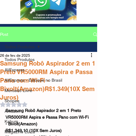
Post
Todos Produtos
26 de fev. de 2025
Todos Produtos
Samsung Robô Aspirador 2 em 1
AliExpress
Preto VR5000RM Aspira e Passa
Pano com Wi-Fi -
AliExpress - Estoque no Brasil
Bivolt(Amazon)R$1.349(10X Sem
Mercado Livre
Juros)
Shopee
Avaliado com NaN de 5 estrelas.
Samsung Robô Aspirador 2 em 1 Preto 
Amazon
VR5000RM Aspira e Passa Pano com Wi-Fi 
Kabum
- Bivolt(Amazon)
R$1.
349,10
 (10X Sem Juros)
Magazine Luiza