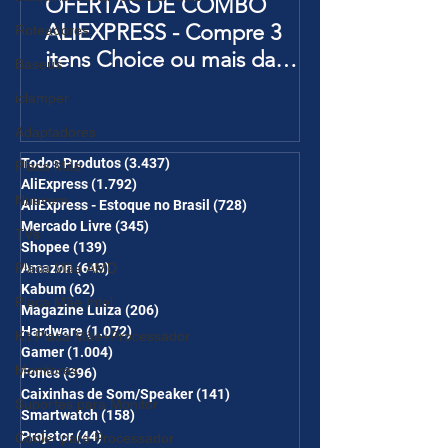
OFERTAS DE COMBO
ALIEXPRESS - Compre 3
Roteadores
itens Choice ou mais da
Baseus
Página de Promoções e
iclamper
Ganhe Frete Grátis(R$10 de
Adaptadores
desc em 6 itens/R$25 de
desc em 10 itens) OS
Todos Produtos
(3.437)
3.437 posts
Placa Mãe
AliExpress
(1.792)
1.792 posts
CUPONS SÃO VÁLIDOS NO
Nuuvem
AliExpress - Estoque no Brasil
(728)
728 posts
COMBO
Mercado Livre
(345)
345 posts
TVs
Shopee
(139)
139 posts
Placa Mãe AMD
Amazon
(643)
643 posts
Kabum
(62)
62 posts
Placa Mãe Intel
Magazine Luiza
(206)
206 posts
Hardware
(1.072)
1.072 posts
Kit Placa Mãe+Processador
Gamer
(1.004)
1.004 posts
Monitores
Fones
(396)
396 posts
Caixinhas de Som/Speaker
(141)
141 posts
Suportes para Monitor
Smartwatch
(158)
158 posts
Projetor
(44)
44 posts
Cooler para Processador