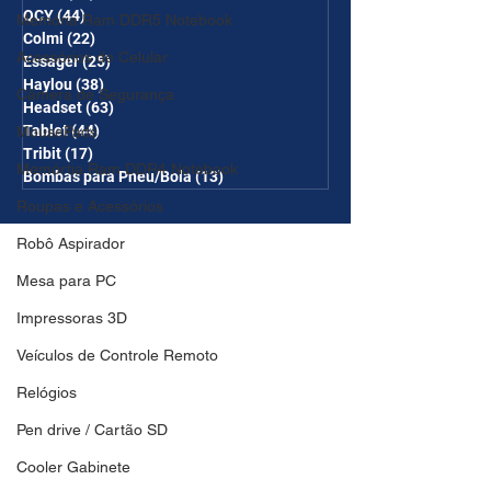
QCY
(44)
44 posts
Memória Ram DDR5 Notebook
Colmi
(22)
22 posts
Acessórios de Celular
Essager
(25)
25 posts
Haylou
(38)
38 posts
Câmera de Segurança
Headset
(63)
63 posts
Tablet
(44)
44 posts
MousePads
Tribit
(17)
17 posts
Memórtia Ram DDR4 Notebook
Bombas para Pneu/Bola
(13)
13 posts
Roupas e Acessórios
Robô Aspirador
Mesa para PC
Impressoras 3D
Veículos de Controle Remoto
Relógios
Pen drive / Cartão SD
Cooler Gabinete