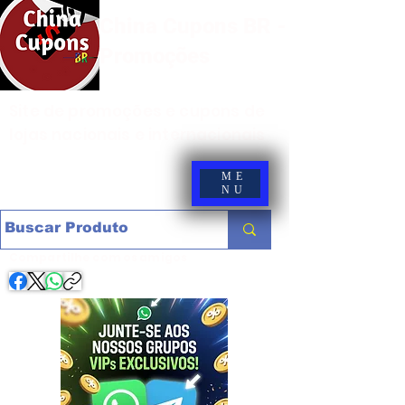
China Cupons BR -
Promoções
Site de promoções e cupons de
lojas nacionais e internacionais
ME
NU
Compartilhe com os amigos