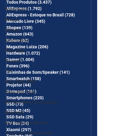
desc em 10 itens) OS
Todos Produtos
(3.437)
3.437 posts
AliExpress
(1.792)
1.792 posts
Roteadores
CUPONS SÃO VÁLIDOS NO
AliExpress - Estoque no Brasil
(728)
728 posts
COMBO
Baseus
Mercado Livre
(345)
345 posts
Shopee
(139)
139 posts
iclamper
Amazon
(643)
643 posts
Adaptadores
Kabum
(62)
62 posts
Magazine Luiza
(206)
206 posts
Placa Mãe
Hardware
(1.072)
1.072 posts
Gamer
(1.004)
1.004 posts
Nuuvem
Fones
(396)
396 posts
TVs
Caixinhas de Som/Speaker
(141)
141 posts
Smartwatch
(158)
158 posts
Placa Mãe AMD
Projetor
(44)
44 posts
Gamepad
(161)
161 posts
Placa Mãe Intel
Smartphones
(220)
220 posts
Kit Placa Mãe+Processador
SSD
(73)
73 posts
SSD M2
(45)
45 posts
Monitores
SSD Sata
(29)
29 posts
Suportes para Monitor
TV Box
(24)
24 posts
Xiaomi
(297)
297 posts
Cooler para Processador
Terabyte
(94)
94 posts