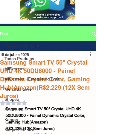
Post
Todos Produtos
15 de jul. de 2025
Todos Produtos
Samsung Smart TV 50" Crystal
AliExpress
UHD 4K 50DU8000 - Painel
Dynamic Crystal Color, Gaming
AliExpress - Estoque no Brasil
Hub(Amazon)R$2.229 (12X Sem
Mercado Livre
Juros)
Shopee
Avaliado com NaN de 5 estrelas.
Samsung Smart TV 50" Crystal UHD 4K 
Amazon
50DU8000 - Painel Dynamic Crystal Color, 
Kabum
Gaming Hub(Amazon)
R$2.229 (12X Sem Juros)
Magazine Luiza