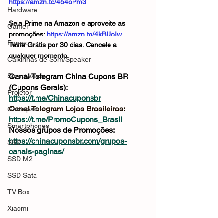
https://amzn.to/454oPm3
Hardware
Seja Prime na Amazon e aproveite as 
Gamer
promoções: 
https://amzn.to/4kBUoIw
Fones
Teste Grátis por 30 dias. Cancele a 
qualquer momento.
Caixinhas de Som/Speaker
Smartwatch
Canal Telegram China Cupons BR 
(Cupons Gerais): 
Projetor
https://t.me/Chinacuponsbr
Canal Telegram Lojas Brasileiras: 
Gamepad
https://t.me/PromoCupons_Brasil
Smartphones
Nossos grupos de Promoções: 
https://chinacuponsbr.com/grupos-
SSD
canais-paginas/
SSD M2
SSD Sata
TV Box
Xiaomi