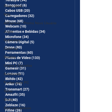
Banggood
(6)
6 posts
Power Bank
Cabos USB
(20)
20 posts
Mifa
Carregadores
(32)
32 posts
Mouse
(68)
68 posts
AliExpress - Promo Novo Usuário
Webcam
(10)
10 posts
Alimentos e Bebidas
(34)
34 posts
Jogos
Microfone
(34)
34 posts
Gabinetes
Câmera Digital
(5)
5 posts
Drone
(80)
80 posts
Cadeiras
Ferramentas
(60)
60 posts
Realme
Placas de Vídeo
(133)
133 posts
Mini PC
(7)
7 posts
Copos e Garrafas
Gamesir
(31)
31 posts
Lenovo
(51)
51 posts
Notebooks
8bitdo
(42)
42 posts
Fontes para PC
Anker
(76)
76 posts
Tronsmart
(27)
27 posts
Temu
Amazfit
(35)
35 posts
Shein
DJI
(40)
40 posts
Zeblaze
(16)
16 posts
Eletrodomésticos
Fifine
(26)
26 posts