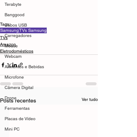
Terabyte
Banggood
Tags:
Cabos USB
Samsung
TVs Samsung
Carregadores
TVs
Amazon
Mouse
Eletrodomésticos
Webcam
Alimentos e Bebidas
Microfone
Câmera Digital
Drone
Ver tudo
Posts recentes
Ferramentas
Placas de Vídeo
Mini PC