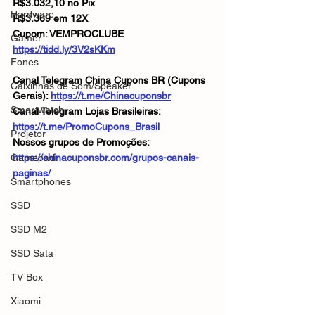
R$3.032,10 no Pix
Hardware
R$3.369 em 12X
Cupom: VEMPROCLUBE
Gamer
https://tidd.ly/3V2sKKm
Fones
Canal Telegram China Cupons BR (Cupons 
Caixinhas de Som/Speaker
Gerais): 
https://t.me/Chinacuponsbr
Smartwatch
Canal Telegram Lojas Brasileiras: 
https://t.me/PromoCupons_Brasil
Projetor
Nossos grupos de Promoções: 
Gamepad
https://chinacuponsbr.com/grupos-canais-
paginas/
Smartphones
SSD
SSD M2
SSD Sata
TV Box
Xiaomi