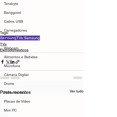
Terabyte
Banggood
Cabos USB
Carregadores
Tags:
Samsung
TVs Samsung
Mouse
TVs
Webcam
Eletrodomésticos
Alimentos e Bebidas
Microfone
Câmera Digital
Drone
Ver tudo
Posts recentes
Ferramentas
Placas de Vídeo
Mini PC