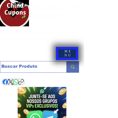
China Cupons BR -
Promoções
Site de promoções e cupons de
lojas nacionais e internacionais
ME
NU
Compartilhe com os amigos