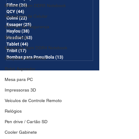
Fifine
(26)
26 posts
Memória Ram DDR5 Notebook
QCY
(44)
44 posts
Acessórios de Celular
Colmi
(22)
22 posts
Essager
(25)
25 posts
Câmera de Segurança
Haylou
(38)
38 posts
MousePads
Headset
(63)
63 posts
Tablet
(44)
44 posts
Memórtia Ram DDR4 Notebook
Tribit
(17)
17 posts
Bombas para Pneu/Bola
(13)
13 posts
Roupas e Acessórios
Robô Aspirador
Mesa para PC
Impressoras 3D
Veículos de Controle Remoto
Relógios
Pen drive / Cartão SD
Cooler Gabinete