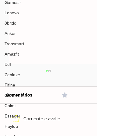
Gamesir
Lenovo
8bitdo
Anker
Tronsmart
Amazfit
DJI
Zeblaze
Fifine
Comentários
0.0 / 5 (0)
QCY
Colmi
Essager
Comente e avalie
Lava-louças Ele
Smart TV 50 Hisense QLED
14 Serviços c
Haylou
4K 50Q6QVV com
Higienizar LS1