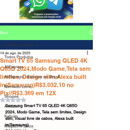
Post
Todos Produtos
14 de ago. de 2025
Todos Produtos
Smart TV 65 Samsung QLED 4K
AliExpress
Q65D 2024,Modo Game,Tela sem
limites, Design slim,Alexa built
AliExpress - Estoque no Brasil
in(Samsung)R$3.032,10 no
Mercado Livre
Pix//R$3.369 em 12X
Shopee
Avaliado com NaN de 5 estrelas.
Samsung Smart TV 65 QLED 4K Q65D 
Amazon
2024, Modo Game, Tela sem limites, Design 
Kabum
slim, Visual livre de cabos, Alexa built 
in(Samsung)
Magazine Luiza