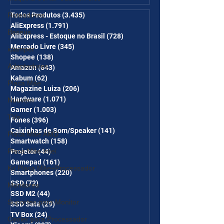
desc em 6 itens/R$25 de
desc em 10 itens) OS
Roteadores
Todos Produtos
(3.435)
3.435 posts
AliExpress
(1.791)
1.791 posts
CUPONS SÃO VÁLIDOS NO
Baseus
AliExpress - Estoque no Brasil
(728)
728 posts
COMBO
Mercado Livre
(345)
345 posts
iclamper
Shopee
(138)
138 posts
Adaptadores
Amazon
(643)
643 posts
Kabum
(62)
62 posts
Placa Mãe
Magazine Luiza
(206)
206 posts
Hardware
(1.071)
1.071 posts
Nuuvem
Gamer
(1.003)
1.003 posts
TVs
Fones
(396)
396 posts
Caixinhas de Som/Speaker
(141)
141 posts
Placa Mãe AMD
Smartwatch
(158)
158 posts
Placa Mãe Intel
Projetor
(44)
44 posts
Gamepad
(161)
161 posts
Kit Placa Mãe+Processador
Smartphones
(220)
220 posts
SSD
(72)
72 posts
Monitores
SSD M2
(44)
44 posts
Suportes para Monitor
SSD Sata
(29)
29 posts
TV Box
(24)
24 posts
Cooler para Processador