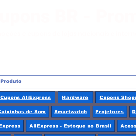
Cupons BR - Pro
moções e cupons de lojas nacionais e inter
Cupons AliExpress
Hardware
Cupons Shop
Caixinhas de Som
Smartwatch
Projetores
D
Express
AliExpress - Estoque no Brasil
Acess