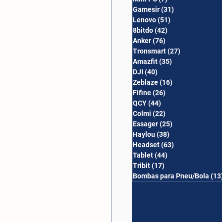
Gamesir
(31)
31 posts
Lenovo
(51)
51 posts
8bitdo
(42)
42 posts
Anker
(76)
76 posts
Tronsmart
(27)
27 posts
Amazfit
(35)
35 posts
DJI
(40)
40 posts
Zeblaze
(16)
16 posts
Fifine
(26)
26 posts
QCY
(44)
44 posts
Colmi
(22)
22 posts
Essager
(25)
25 posts
Haylou
(38)
38 posts
Headset
(63)
63 posts
Tablet
(44)
44 posts
Tribit
(17)
17 posts
Bombas para Pneu/Bola
(13