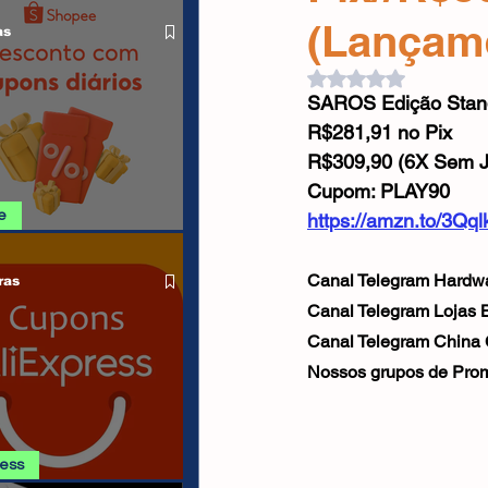
O LIVRE
Cabos USB
Carregadores
(Lançam
as
Avaliado com NaN d
SAROS Edição Stand
Drone
R$281,91 no Pix
R$309,90 (6X Sem J
Cupom: PLAY90
e
https://amzn.to/3Qqlk
SHOPEE 08/08
Canal Telegram Hardwa
ras
Canal Telegram Lojas Br
Canal Telegram China
Nossos grupos de Prom
ress