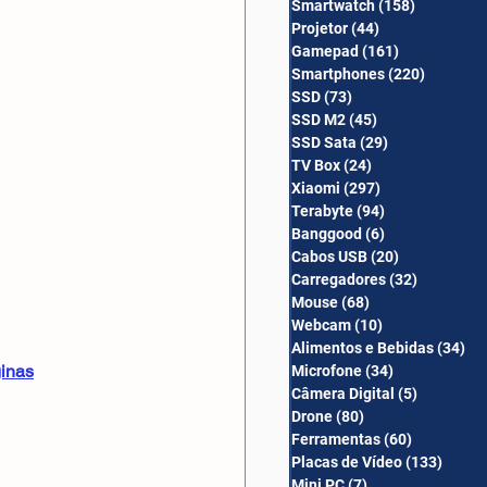
Smartwatch
(158)
158 posts
Câmera Digital
Projetor
(44)
44 posts
Gamepad
(161)
161 posts
Smartphones
(220)
220 post
SSD
(73)
73 posts
SSD M2
(45)
45 posts
SSD Sata
(29)
29 posts
TV Box
(24)
24 posts
Xiaomi
(297)
297 posts
Terabyte
(94)
94 posts
Banggood
(6)
6 posts
Cabos USB
(20)
20 posts
Carregadores
(32)
32 posts
Mouse
(68)
68 posts
Webcam
(10)
10 posts
Alimentos e Bebidas
(34)
34
ginas
Microfone
(34)
34 posts
Câmera Digital
(5)
5 posts
Drone
(80)
80 posts
Ferramentas
(60)
60 posts
Placas de Vídeo
(133)
133 p
Mini PC
(7)
7 posts