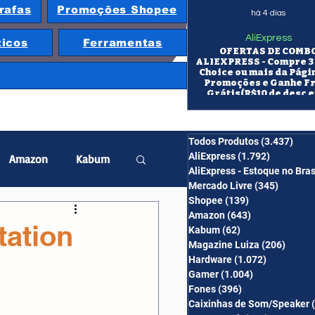
rafas
Promoções Shopee
há 4 dias
AliExpress
ticos
Ferramentas
OFERTAS DE COMB
ALIEXPRESS - Compre 3 
Choice ou mais da Pági
Promoções e Ganhe F
Grátis(R$10 de desc e
itens/R$25 de desc em 10
OS CUPONS SÃO VÁLID
COMBO
Todos Produtos
(3.437)
3.43
AliExpress
(1.792)
1.792 pos
Amazon
Kabum
AliExpress - Estoque no Bras
Mercado Livre
(345)
345 pos
Shopee
(139)
139 posts
twatch
Projetor
Amazon
(643)
643 posts
tation
Kabum
(62)
62 posts
Magazine Luiza
(206)
206 po
Hardware
(1.072)
1.072 post
erabyte
Banggood
Gamer
(1.004)
1.004 posts
Fones
(396)
396 posts
Caixinhas de Som/Speaker