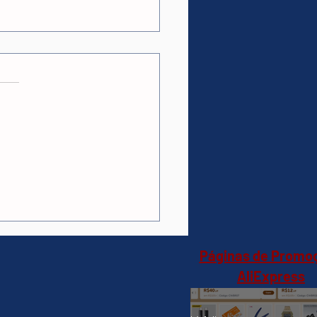
as.
ções
essador AMD Ryzen 5
(Mercado Livre)R$468
Páginas de Promo
AliExpress