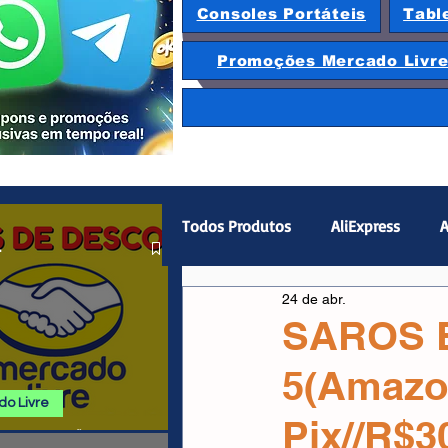
Consoles Portáteis
Tabl
Promoções Mercado Livr
Todos Produtos
AliExpress
A
.
24 de abr.
Magazine Luiza
Hardware
SAROS Ed
5(Amazo
Gamepad
Smartphones
o Livre
Pix//R$3
 E PROMOÇÕES