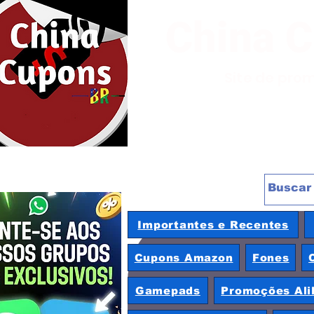
China 
Site de pro
Importantes e Recentes
Cupons Amazon
Fones
Gamepads
Promoções Ali