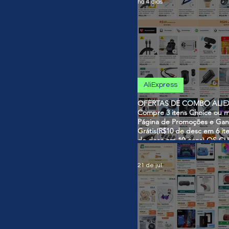
há 4 dias
AliExpress
OFERTAS DE COMBO ALIEX
Compre 3 itens Choice ou m
Página de Promoções e Gan
Grátis(R$10 de desc em 6 it
de desc em 10 itens) OS 
SÃO VÁLIDOS NO COMBO
21 de jul.