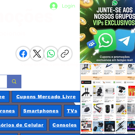
Login
moções
nacionais
Compartilhe com os amigos
ee
Cupons Mercado Livre
rones
Smartphones
TVs
órios de Celular
Consoles