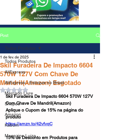
Post
Todos Produtos
1 de fev. de 2025
Todos Produtos
Skil Furadeira De Impacto 6604
AliExpress
570W 127V Com Chave De
Mandril(Amazon) Esgotado
AliExpress - Estoque no Brasil
Avaliado com NaN de 5 estrelas.
Mercado Livre
Skil Furadeira De Impacto 6604 570W 127V 
Com Chave De Mandril(Amazon)
Shopee
Aplique o Cupom de 15% na página do 
Amazon
produto
https://amzn.to/42vfvqC
Kabum
Magazine Luiza
15% de Desconto em Produtos para 