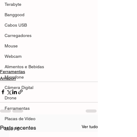
Terabyte
Banggood
Cabos USB
Carregadores
Mouse
Webcam
Alimentos e Bebidas
Ferramentas
Microfone
Amazon
Câmera Digital
Drone
Ferramentas
Placas de Vídeo
Ver tudo
Posts recentes
Mini PC