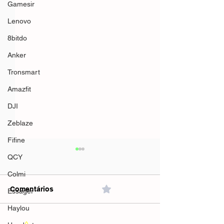
Gamesir
Lenovo
8bitdo
Anker
Tronsmart
Amazfit
DJI
Zeblaze
Fifine
QCY
Colmi
Comentários
0.0 / 5 (0)
Essager
Haylou