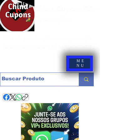
China Cupons BR -
Promoções
Site de promoções e cupons de
lojas nacionais e internacionais
ME
NU
Compartilhe com os amigos