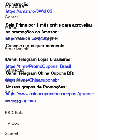
Construção
Hardware
https://amzn.to/3WxIl63
Gamer
Seja Prime por 1 mês grátis para aproveitar 
Fones
as promoções da Amazon: 
Caixinhas de Som/Speaker
https://amzn.to/3pe6ygT
Cancele a qualquer momento.
Smartwatch
Projetor
Canal Telegram Lojas Brasileiras: 
https://t.me/PromoCupons_Brasil
Gamepad
Canal Telegram China Cupons BR: 
https://t.me/Chinacuponsbr
Smartphones
Nossos grupos de Promoções: 
SSD
https://www.chinacuponsbr.com/post/grupos-
canais-paginas
SSD M2
SSD Sata
TV Box
Xiaomi