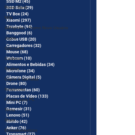
SSD M2
(45)
45 posts
Power Bank
SSD Sata
(29)
29 posts
TV Box
(24)
24 posts
Mifa
Xiaomi
(297)
297 posts
Terabyte
(94)
94 posts
AliExpress - Promo Novo Usuário
Banggood
(6)
6 posts
Jogos
Cabos USB
(20)
20 posts
Carregadores
(32)
32 posts
Gabinetes
Mouse
(68)
68 posts
Webcam
(10)
10 posts
Cadeiras
Alimentos e Bebidas
(34)
34 posts
Realme
Microfone
(34)
34 posts
Câmera Digital
(5)
5 posts
Copos e Garrafas
Drone
(80)
80 posts
Notebooks
Ferramentas
(60)
60 posts
Placas de Vídeo
(133)
133 posts
Fontes para PC
Mini PC
(7)
7 posts
Gamesir
(31)
31 posts
Temu
Lenovo
(51)
51 posts
Shein
8bitdo
(42)
42 posts
Anker
(76)
76 posts
Eletrodomésticos
Tronsmart
(27)
27 posts