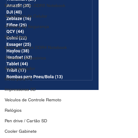
Memória Ram DDR5 Notebook
Amazfit
(35)
35 posts
DJI
(40)
40 posts
Acessórios de Celular
Zeblaze
(16)
16 posts
Fifine
(26)
26 posts
Câmera de Segurança
QCY
(44)
44 posts
MousePads
Colmi
(22)
22 posts
Essager
(25)
25 posts
Memórtia Ram DDR4 Notebook
Haylou
(38)
38 posts
Headset
(63)
63 posts
Roupas e Acessórios
Tablet
(44)
44 posts
Robô Aspirador
Tribit
(17)
17 posts
Bombas para Pneu/Bola
(13)
13 posts
Mesa para PC
Impressoras 3D
Veículos de Controle Remoto
Relógios
Pen drive / Cartão SD
Cooler Gabinete