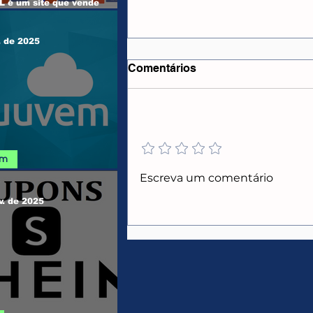
 é um site que vende
e Windows, Office, outros
s e Jogos...
. de 2025
Comentários
Adicione uma avaliação
em
CUPONS E PROMOÇÕES
Escreva um comentário
 NUUVEM
MERCADO LIVRE
v. de 2025