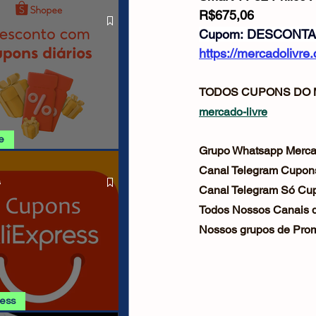
O LIVRE
Cabos USB
Carregadores
R$675,06
Cupom: DESCONTA
https://mercadolivr
Drone
TODOS CUPONS DO 
mercado-livre
e
Grupo Whatsapp Mercad
SHOPEE 06/08
Canal Telegram Cupo
s
Canal Telegram Só Cup
Todos Nossos Canais d
Nossos grupos de Prom
ress