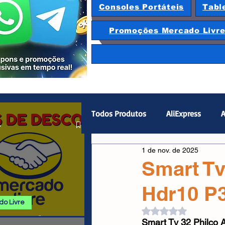
Consoles Portáteis
Tabl
Promoções Mercado Livr
Todos Produtos
AliExpress
A
.
1 de nov. de 2025
Magazine Luiza
Hardware
Smart Tv
Hdr10 P
Gamepad
Smartphones
o Livre
Avaliado com NaN d
 E PROMOÇÕES
Smart Tv 32 Philco 