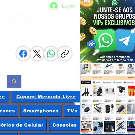
Login
moções
nacionais
Compartilhe com os amigos
ee
Cupons Mercado Livre
rones
Smartphones
TVs
órios de Celular
Consoles