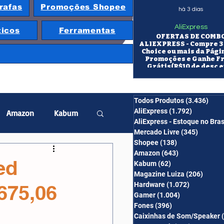
rafas
Promoções Shopee
há 3 dias
AliExpress
ticos
Ferramentas
OFERTAS DE COMB
ALIEXPRESS - Compre 3 
Choice ou mais da Pági
Promoções e Ganhe F
Grátis(R$10 de desc e
itens/R$25 de desc em 10
OS CUPONS SÃO VÁLID
COMBO
Todos Produtos
(3.436)
3.43
AliExpress
(1.792)
1.792 pos
Amazon
Kabum
AliExpress - Estoque no Bras
Mercado Livre
(345)
345 pos
Shopee
(138)
138 posts
twatch
Projetor
Amazon
(643)
643 posts
ed
Kabum
(62)
62 posts
Magazine Luiza
(206)
206 po
Hardware
(1.072)
1.072 post
675,06
erabyte
Banggood
Gamer
(1.004)
1.004 posts
Fones
(396)
396 posts
Caixinhas de Som/Speaker