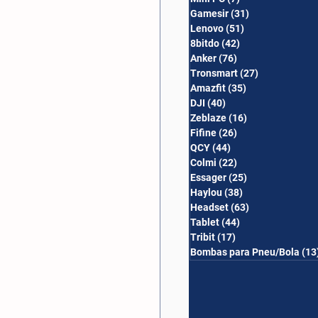
Gamesir
(31)
31 posts
Lenovo
(51)
51 posts
8bitdo
(42)
42 posts
Anker
(76)
76 posts
Tronsmart
(27)
27 posts
Amazfit
(35)
35 posts
DJI
(40)
40 posts
Zeblaze
(16)
16 posts
Fifine
(26)
26 posts
QCY
(44)
44 posts
Colmi
(22)
22 posts
Essager
(25)
25 posts
Haylou
(38)
38 posts
Headset
(63)
63 posts
Tablet
(44)
44 posts
Tribit
(17)
17 posts
Bombas para Pneu/Bola
(13