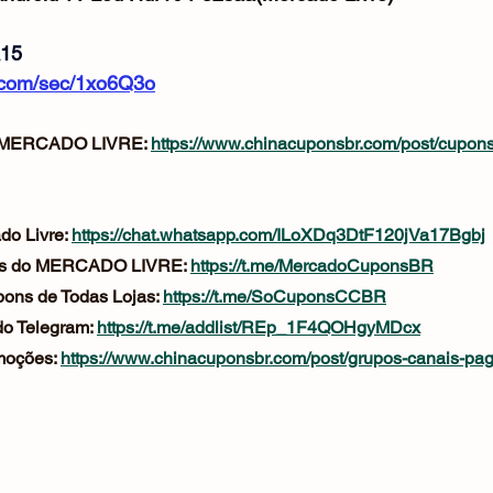
Mouse
Webcam
Alimentos e Bebidas
Microfone
15
e.com/sec/1xo6Q3o
MERCADO LIVRE: 
https://www.chinacuponsbr.com/post/cupon
o Livre: 
https://chat.whatsapp.com/ILoXDq3DtF120jVa17Bgbj
ns do MERCADO LIVRE: 
https://t.me/MercadoCuponsBR
ons de Todas Lojas: 
https://t.me/SoCuponsCCBR
o Telegram: 
https://t.me/addlist/REp_1F4QOHgyMDcx
oções: 
https://www.chinacuponsbr.com/post/grupos-canais-pa