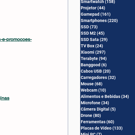
Smartwatch
(158)
158 posts
Câmera Digital
Projetor
(44)
44 posts
Gamepad
(161)
161 posts
Smartphones
(220)
220 post
SSD
(73)
73 posts
SSD M2
(45)
45 posts
s-e-promocoes-
SSD Sata
(29)
29 posts
TV Box
(24)
24 posts
Xiaomi
(297)
297 posts
Terabyte
(94)
94 posts
Banggood
(6)
6 posts
Cabos USB
(20)
20 posts
Carregadores
(32)
32 posts
Mouse
(68)
68 posts
Webcam
(10)
10 posts
Alimentos e Bebidas
(34)
34
ginas
Microfone
(34)
34 posts
Câmera Digital
(5)
5 posts
Drone
(80)
80 posts
Ferramentas
(60)
60 posts
Placas de Vídeo
(133)
133 p
Mini PC
(7)
7 posts