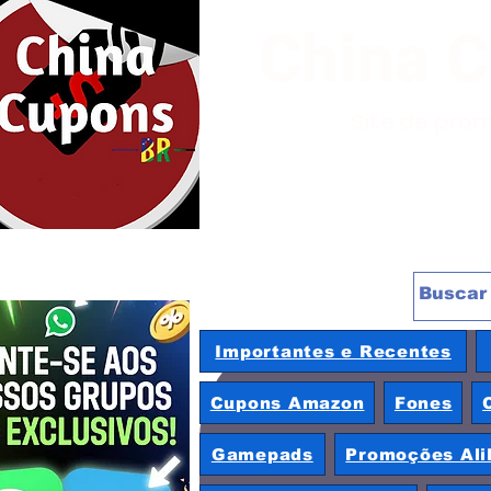
China 
Site de pro
Importantes e Recentes
Cupons Amazon
Fones
Gamepads
Promoções Ali