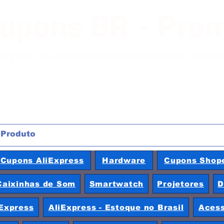
Cupons BR - Pro
moções e cupons de lojas nacionais e inter
Cupons AliExpress
Hardware
Cupons Shop
Caixinhas de Som
Smartwatch
Projetores
D
Express
AliExpress - Estoque no Brasil
Acess