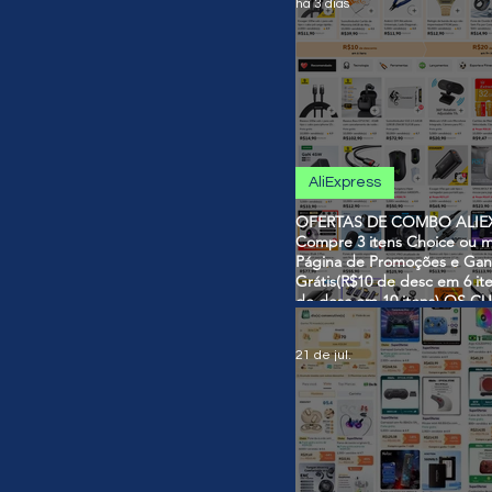
há 3 dias
AliExpress
OFERTAS DE COMBO ALIEX
Compre 3 itens Choice ou m
Página de Promoções e Gan
Grátis(R$10 de desc em 6 it
de desc em 10 itens) OS 
SÃO VÁLIDOS NO COMBO
21 de jul.