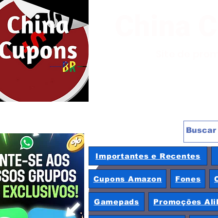
China 
Site de pro
Importantes e Recentes
Cupons Amazon
Fones
Gamepads
Promoções Ali