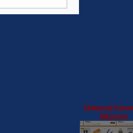
HD -
U801C0SA(Shopee)R$1.815,99
Páginas de Promo
AliExpress