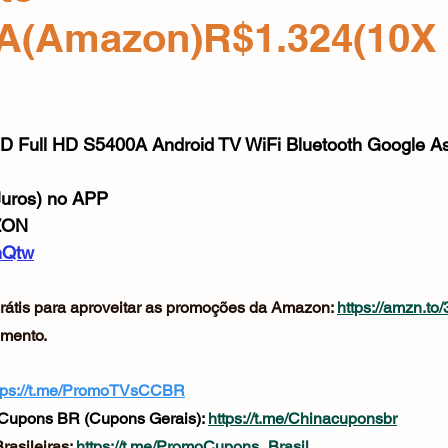
Mouse
Webcam
Alimentos e Bebidas
Microfone
A(Amazon)R$1.324(10X
e 5 estrelas.
 Full HD S5400A Android TV WiFi Bluetooth Google As
uros) no APP
ZON
mQtw
rátis para aproveitar as promoções da Amazon: 
https://amzn.to
mento.
tps://t.me/PromoTVsCCBR
Cupons BR (Cupons Gerais): 
https://t.me/Chinacuponsbr
asileiras: 
https://t.me/PromoCupons_Brasil