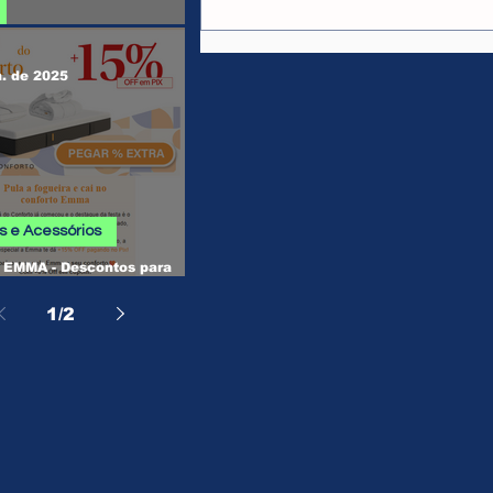
// R$404,91 em 12X
 SHEIN
n. de 2025
 e Acessórios
EMMA - Descontos para
, Camas, Travesseiros e
os
1
/
2