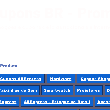
Cupons BR - Pro
moções e cupons de lojas nacionais e inter
Cupons AliExpress
Hardware
Cupons Shop
Caixinhas de Som
Smartwatch
Projetores
D
Express
AliExpress - Estoque no Brasil
Acess