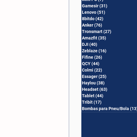
Gamesir
(31)
31 posts
Lenovo
(51)
51 posts
8bitdo
(42)
42 posts
Anker
(76)
76 posts
Tronsmart
(27)
27 posts
Amazfit
(35)
35 posts
DJI
(40)
40 posts
Zeblaze
(16)
16 posts
Fifine
(26)
26 posts
QCY
(44)
44 posts
Colmi
(22)
22 posts
Essager
(25)
25 posts
Haylou
(38)
38 posts
Headset
(63)
63 posts
Tablet
(44)
44 posts
Tribit
(17)
17 posts
Bombas para Pneu/Bola
(13