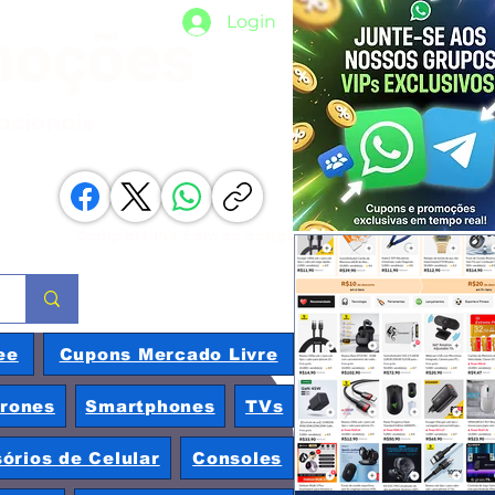
Login
moções
nacionais
Compartilhe com os amigos
ee
Cupons Mercado Livre
rones
Smartphones
TVs
órios de Celular
Consoles