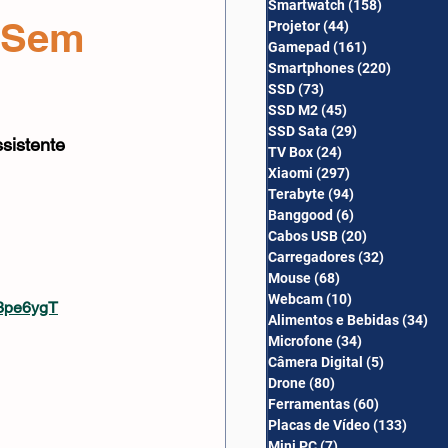
Smartwatch
(158)
158 posts
Câmera Digital
 Sem
Projetor
(44)
44 posts
Gamepad
(161)
161 posts
Smartphones
(220)
220 post
SSD
(73)
73 posts
SSD M2
(45)
45 posts
SSD Sata
(29)
29 posts
sistente 
TV Box
(24)
24 posts
Xiaomi
(297)
297 posts
Terabyte
(94)
94 posts
Banggood
(6)
6 posts
Cabos USB
(20)
20 posts
Carregadores
(32)
32 posts
Mouse
(68)
68 posts
Webcam
(10)
10 posts
/3pe6ygT
Alimentos e Bebidas
(34)
34
Microfone
(34)
34 posts
Câmera Digital
(5)
5 posts
Drone
(80)
80 posts
Ferramentas
(60)
60 posts
Placas de Vídeo
(133)
133 p
Mini PC
(7)
7 posts