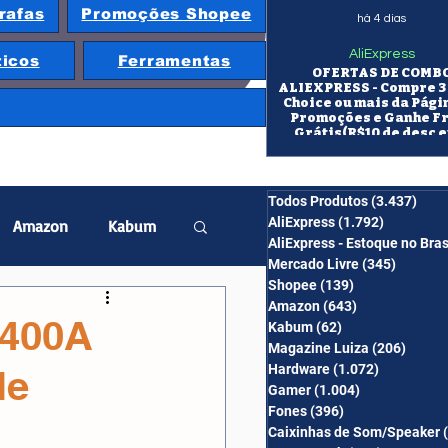
rafas
Promoções Shopee
há 4 dias
AliExpress
ticos
Ferramentas
OFERTAS DE COMB
ALIEXPRESS - Compre 3 
Choice ou mais da Pági
Promoções e Ganhe F
Grátis(R$10 de desc e
itens/R$25 de desc em 10
OS CUPONS SÃO VÁLID
COMBO
Todos Produtos
(3.437)
3.43
AliExpress
(1.792)
1.792 pos
Amazon
Kabum
AliExpress - Estoque no Bras
Mercado Livre
(345)
345 pos
Shopee
(139)
139 posts
twatch
Projetor
Amazon
(643)
643 posts
5400A
Kabum
(62)
62 posts
Magazine Luiza
(206)
206 po
Hardware
(1.072)
1.072 post
le
erabyte
Banggood
Gamer
(1.004)
1.004 posts
Fones
(396)
396 posts
Caixinhas de Som/Speaker