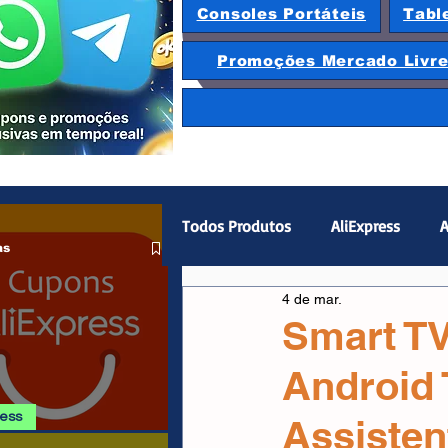
Consoles Portáteis
Tabl
Promoções Mercado Livr
Todos Produtos
AliExpress
A
as
4 de mar.
Magazine Luiza
Hardware
Smart T
Android 
Gamepad
Smartphones
ress
Assisten