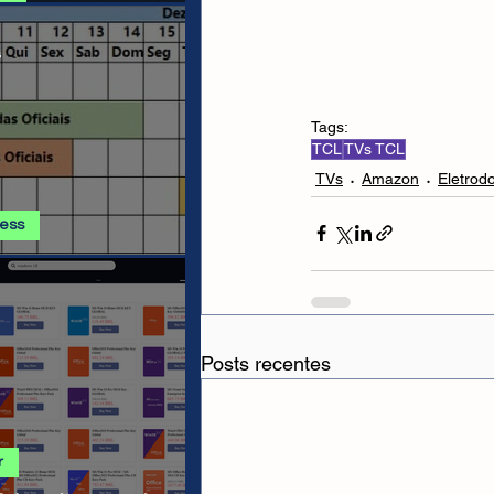
 E PROMOÇÕES AMAZON
s
Tags:
TCL
TVs TCL
TVs
Amazon
Eletrod
ress
ss - Calendário de
ha AGOSTO 2026
Posts recentes
r