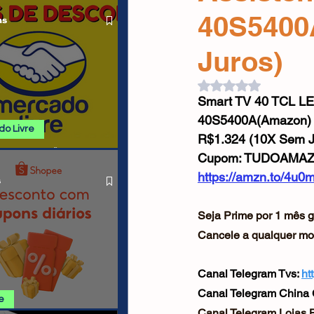
 ALIEXPRESS
Cabos USB
Carregadores
40S5400
as
Juros)
Drone
Avaliado com NaN d
Smart TV 40 TCL LED
40S5400A(Amazon)
o Livre
R$1.324 (10X Sem J
 E PROMOÇÕES
Cupom: TUDOAMA
O LIVRE
https://amzn.to/4u0
s
Seja Prime por 1 mês g
Cancele a qualquer mo
Canal Telegram Tvs: 
ht
Canal Telegram China 
e
Canal Telegram Lojas Br