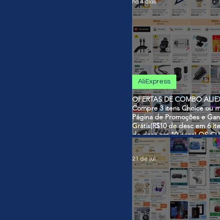
há 4 dias
AliExpress
OFERTAS DE COMBO ALIEX
Compre 3 itens Choice ou m
Página de Promoções e Gan
Grátis(R$10 de desc em 6 it
de desc em 10 itens) OS 
SÃO VÁLIDOS NO COMBO
21 de jul.