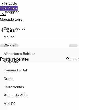
Tags:
Terabyte
TVs Philips
Banggood
TVs
Mercado Livre
Cabos USB
Carregadores
Mouse
Webcam
Alimentos e Bebidas
Ver tudo
Posts recentes
Microfone
Câmera Digital
Drone
Ferramentas
Placas de Vídeo
Mini PC