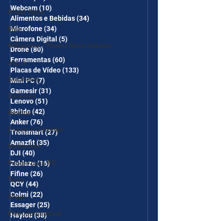
Webcam
(10)
10 posts
Power Bank
Alimentos e Bebidas
(34)
34 posts
Mifa
Microfone
(34)
34 posts
Câmera Digital
(5)
5 posts
AliExpress - Promo Novo Usuário
Drone
(80)
80 posts
Ferramentas
(60)
60 posts
Jogos
Placas de Vídeo
(133)
133 posts
Gabinetes
Mini PC
(7)
7 posts
Gamesir
(31)
31 posts
Cadeiras
Lenovo
(51)
51 posts
8bitdo
(42)
42 posts
Realme
Anker
(76)
76 posts
Copos e Garrafas
Tronsmart
(27)
27 posts
Amazfit
(35)
35 posts
Notebooks
DJI
(40)
40 posts
Fontes para PC
Zeblaze
(16)
16 posts
Fifine
(26)
26 posts
Temu
QCY
(44)
44 posts
Colmi
(22)
22 posts
Shein
Essager
(25)
25 posts
Eletrodomésticos
Haylou
(38)
38 posts