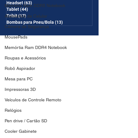
Headset
(63)
63 posts
Memória Ram DDR5 Notebook
Tablet
(44)
44 posts
Tribit
(17)
17 posts
Acessórios de Celular
Bombas para Pneu/Bola
(13)
13 posts
Câmera de Segurança
MousePads
Memórtia Ram DDR4 Notebook
Roupas e Acessórios
Robô Aspirador
Mesa para PC
Impressoras 3D
Veículos de Controle Remoto
Relógios
Pen drive / Cartão SD
Cooler Gabinete