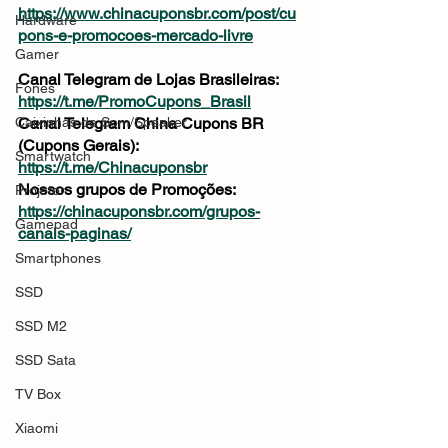
https://www.chinacuponsbr.com/post/cu
Hardware
pons-e-promocoes-mercado-livre
Gamer
Canal Telegram de Lojas Brasileiras: 
Fones
https://t.me/PromoCupons_Brasil
Caixinhas de Som/Speaker
Canal Telegram China Cupons BR 
(Cupons Gerais): 
Smartwatch
https://t.me/Chinacuponsbr
Nossos grupos de Promoções: 
Projetor
https://chinacuponsbr.com/grupos-
Gamepad
canais-paginas/
Smartphones
SSD
SSD M2
SSD Sata
TV Box
Xiaomi