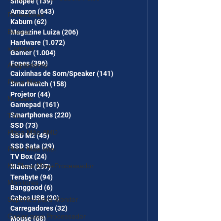
Shopee
(139)
139 posts
Amazon
(643)
643 posts
Roteadores
Kabum
(62)
62 posts
Baseus
Magazine Luiza
(206)
206 posts
Hardware
(1.072)
1.072 posts
iclamper
Gamer
(1.004)
1.004 posts
Fones
(396)
396 posts
Adaptadores
Caixinhas de Som/Speaker
(141)
141 posts
Placa Mãe
Smartwatch
(158)
158 posts
Projetor
(44)
44 posts
Nuuvem
Gamepad
(161)
161 posts
Smartphones
(220)
220 posts
TVs
SSD
(73)
73 posts
Placa Mãe AMD
SSD M2
(45)
45 posts
SSD Sata
(29)
29 posts
Placa Mãe Intel
TV Box
(24)
24 posts
Kit Placa Mãe+Processador
Xiaomi
(297)
297 posts
Terabyte
(94)
94 posts
Monitores
Banggood
(6)
6 posts
Cabos USB
(20)
20 posts
Suportes para Monitor
Carregadores
(32)
32 posts
Cooler para Processador
Mouse
(68)
68 posts