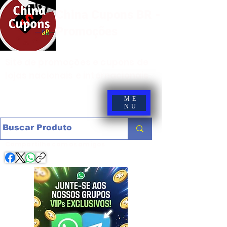
China Cupons BR -
Promoções
Site de promoções e cupons de
lojas nacionais e internacionais
ME
NU
Compartilhe com os amigos