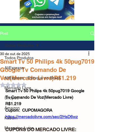
Post
Todos Produtos
30 de out. de 2025
Todos Produtos
Smart Tv 50 Philips 4k 50pug7019
AliExpress
Google Tv Comando De
Voz(Mercado Livre)R$1.219
AliExpress - Estoque no Brasil
Avaliado com NaN de 5 estrelas.
Mercado Livre
Smart Tv 50 Philips 4k 50pug7019 Google 
Tv Comando De Voz(Mercado Livre)
Shopee
R$1.219
Amazon
Cupom:  CUPOMAGORA
https://mercadolivre.com/sec/2HsD6wz
Kabum
Magazine Luiza
CUPONS DO MERCADO LIVRE: 