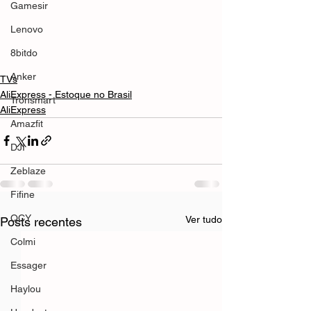
Gamesir
Lenovo
8bitdo
Anker
TVs
AliExpress - Estoque no Brasil
Tronsmart
AliExpress
Amazfit
DJI
Zeblaze
Fifine
QCY
Ver tudo
Posts recentes
Colmi
Essager
Haylou