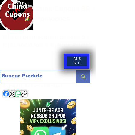
China Cupons BR -
Promoções
Site de promoções e cupons de
lojas nacionais e internacionais
ME
NU
Compartilhe com os amigos