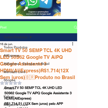
Post
Todos Produtos
16 de jun.
Todos Produtos
Smart TV 50 SEMP TCL 4K UHD
AliExpress
LED 50S62 Google TV AiPQ
Google Assistente 3
AliExpress - Estoque no Brasil
HDMI(AliExpress)R$1.714(12X
Mercado Livre
Sem juros)🇧🇷Produto no Brasil
Shopee
Avaliado com NaN de 5 estrelas.
Smart TV 50 SEMP TCL 4K UHD LED 
Amazon
50S62 Google TV AiPQ Google Assistente 3 
Kabum
HDMI(AliExpress)
R$1.714,51 (12X Sem juros) pelo APP
Magazine Luiza