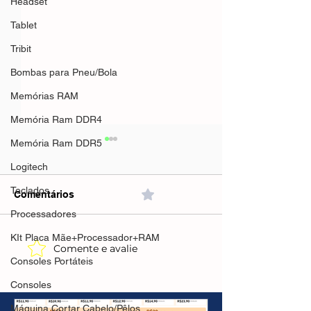
Headset
Tablet
Tribit
Bombas para Pneu/Bola
Memórias RAM
Memória Ram DDR4
Memória Ram DDR5
Logitech
Teclados
Comentários
0.0 / 5 (0)
Processadores
KIt Placa Mãe+Processador+RAM
Comente e avalie
Mifa A90 Speak
Consoles Portáteis
Preto(AliExpres
R$263,09🇧🇷Pr
Smart TV 55 LG Profissional LED
Consoles
Brasil
4K UHD -
Máquina Cortar Cabelo/Pêlos