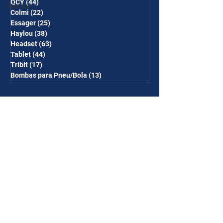
QCY
(44)
44 posts
Gimbal
Colmi
(22)
22 posts
Essager
(25)
25 posts
Haylou
(38)
38 posts
Headset
(63)
63 posts
Tablet
(44)
44 posts
Tribit
(17)
17 posts
Bombas para Pneu/Bola
(13)
13 posts