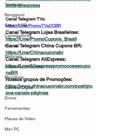
Terabyte
pons-aliexpress
Banggood
Canal Telegram TVs: 
Cabos USB
https://t.me/PromoTVsCCBR
Canal Telegram Lojas Brasileiras: 
Carregadores
https://t.me/PromoCupons_Brasil
Canal Telegram China Cupons BR: 
Mouse
https://t.me/Chinacuponsbr
Webcam
Canal Telegram AliExpress: 
https://t.me/Aliexpresspromocoesecupo
Alimentos e Bebidas
nsBR
Microfone
Nossos grupos de Promoções: 
https://www.chinacuponsbr.com/post/gru
Câmera Digital
pos-canais-páginas
Drone
Ferramentas
Placas de Vídeo
Mini PC