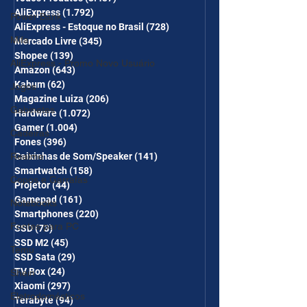
desc em 10 itens) OS
AliExpress
(1.792)
1.792 posts
CUPONS SÃO VÁLIDOS NO
Power Bank
AliExpress - Estoque no Brasil
(728)
728 posts
COMBO
Mifa
Mercado Livre
(345)
345 posts
Shopee
(139)
139 posts
AliExpress - Promo Novo Usuário
Amazon
(643)
643 posts
Kabum
(62)
62 posts
Jogos
Magazine Luiza
(206)
206 posts
Gabinetes
Hardware
(1.072)
1.072 posts
Gamer
(1.004)
1.004 posts
Cadeiras
Fones
(396)
396 posts
Realme
Caixinhas de Som/Speaker
(141)
141 posts
Smartwatch
(158)
158 posts
Copos e Garrafas
Projetor
(44)
44 posts
Gamepad
(161)
161 posts
Notebooks
Smartphones
(220)
220 posts
Fontes para PC
SSD
(73)
73 posts
SSD M2
(45)
45 posts
Temu
SSD Sata
(29)
29 posts
TV Box
(24)
24 posts
Shein
Xiaomi
(297)
297 posts
Eletrodomésticos
Terabyte
(94)
94 posts