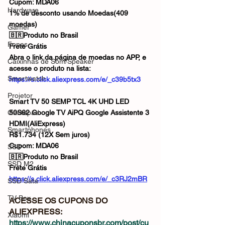
Cupom: MDA06
Hardware
1% de desconto usando Moedas(409 
moedas)
Gamer
🇧🇷Produto no Brasil
Fones
Frete Grátis
Abra o link da página de moedas no APP, e 
Caixinhas de Som/Speaker
acesse o produto na lista: 
Smartwatch
https://s.click.aliexpress.com/e/_c39b5tx3
Projetor
Smart TV 50 SEMP TCL 4K UHD LED 
Gamepad
50S62 Google TV AiPQ Google Assistente 3 
HDMI(AliExpress)
Smartphones
R$1.734 (12X Sem juros)
Cupom: MDA06
SSD
🇧🇷Produto no Brasil
SSD M2
Frete Grátis
https://s.click.aliexpress.com/e/_c3RJ2mBR
SSD Sata
TV Box
ACESSE OS CUPONS DO 
ALIEXPRESS: 
Xiaomi
https://www.chinacuponsbr.com/post/cu