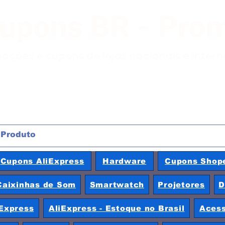
Cupons BR - Pro
moções e cupons de lojas nacionais e inter
Cupons AliExpress
Hardware
Cupons Shop
Caixinhas de Som
Smartwatch
Projetores
D
Express
AliExpress - Estoque no Brasil
Acess