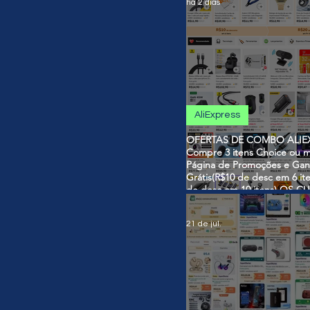
há 2 dias
AliExpress
OFERTAS DE COMBO ALIEX
Compre 3 itens Choice ou m
Página de Promoções e Gan
Grátis(R$10 de desc em 6 it
de desc em 10 itens) OS 
SÃO VÁLIDOS NO COMBO
21 de jul.