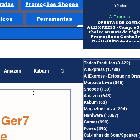
rafas
Promoções Shopee
há 2 dias
AliExpress
ticos
Ferramentas
OFERTAS DE COMB
ALIEXPRESS - Compre 3 
Choice ou mais da Pági
Promoções e Ganhe F
Grátis(R$10 de desc e
itens/R$25 de desc em 10
OS CUPONS SÃO VÁLID
COMBO
Todos Produtos
(3.429)
3.42
AliExpress
(1.788)
1.788 pos
Amazon
Kabum
AliExpress - Estoque no Bras
Mercado Livre
(345)
345 pos
Shopee
(138)
138 posts
twatch
Projetor
Amazon
(643)
643 posts
Kabum
(62)
62 posts
Magazine Luiza
(204)
204 po
Hardware
(1.067)
1.067 post
 Ger7
erabyte
Banggood
Gamer
(999)
999 posts
Fones
(396)
396 posts
de
Caixinhas de Som/Speaker