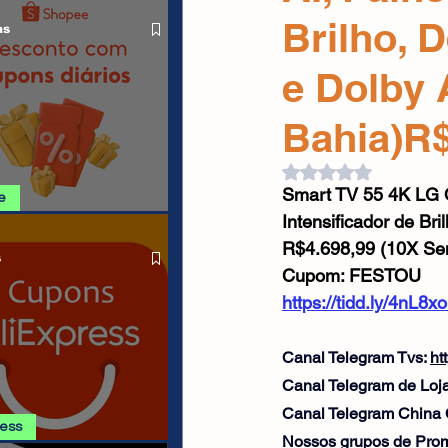
O LIVRE
Cabos USB
Carregadores
Brilho, 
as
e Dolby
Drone
Bahia)R$
Avaliado com NaN d
Smart TV 55 4K LG 
e
Intensificador de Br
SHOPEE 06/08
R$4.698,99 (10X Se
s
Cupom: FESTOU
https://tidd.ly/4nL8x
Canal Telegram Tvs: 
ht
Canal Telegram de Lojas
Canal Telegram China
ress
Nossos grupos de Prom