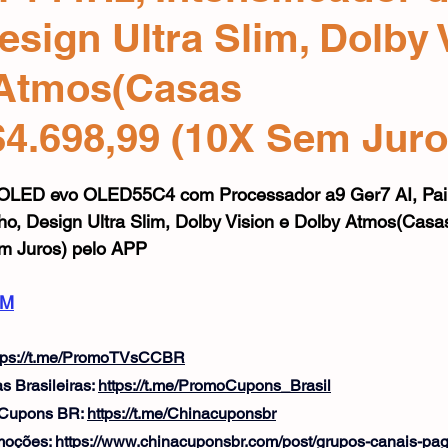
Mouse
Webcam
Alimentos e Bebidas
Microfone
Design Ultra Slim, Dolby 
 Atmos(Casas
4.698,99 (10X Sem Juro
e 5 estrelas.
OLED evo OLED55C4 com Processador a9 Ger7 AI, Pain
ilho, Design Ultra Slim, Dolby Vision e Dolby Atmos(Casa
m Juros) pelo APP
oM
tps://t.me/PromoTVsCCBR
 Brasileiras: 
https://t.me/PromoCupons_Brasil
 Cupons BR: 
https://t.me/Chinacuponsbr
oções: 
https://www.chinacuponsbr.com/post/grupos-canais-pa