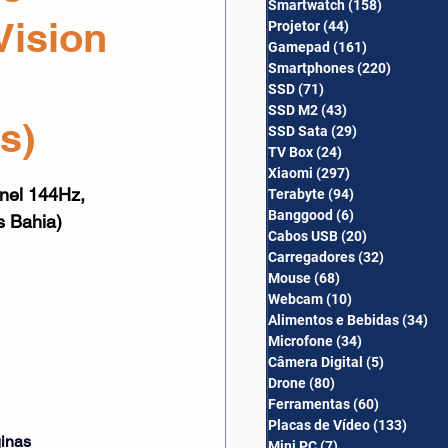
Smartwatch
(158)
158 posts
Câmera Digital
Vision
Projetor
(44)
44 posts
Gamepad
(161)
161 posts
Smartphones
(220)
220 post
SSD
(71)
71 posts
SSD M2
(43)
43 posts
s)
SSD Sata
(29)
29 posts
TV Box
(24)
24 posts
Xiaomi
(297)
297 posts
el 144Hz, 
Terabyte
(94)
94 posts
Banggood
(6)
6 posts
s Bahia)
Cabos USB
(20)
20 posts
Carregadores
(32)
32 posts
Mouse
(68)
68 posts
Webcam
(10)
10 posts
Alimentos e Bebidas
(34)
34
Microfone
(34)
34 posts
Câmera Digital
(5)
5 posts
Drone
(80)
80 posts
Ferramentas
(60)
60 posts
Placas de Vídeo
(133)
133 p
ginas
Mini PC
(7)
7 posts