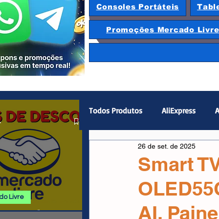
Consoles Portáteis
Tabl
Promoções Mercado Livr
Todos Produtos
AliExpress
A
.
26 de set. de 2025
Magazine Luiza
Hardware
Smart T
OLED55C
Gamepad
Smartphones
o Livre
AI, Paine
 E PROMOÇÕES