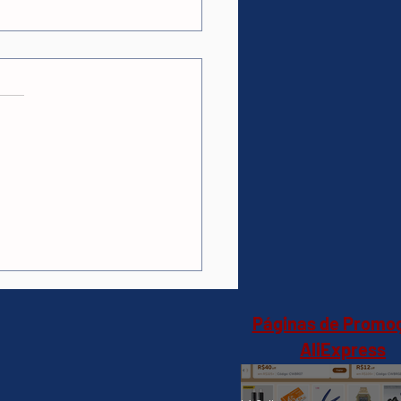
as.
ções
-louças Electrolux 14
iços com Função
enizar LS14E
a(Magazine
a)R$3.258,50 no pix
Páginas de Promo
AliExpress