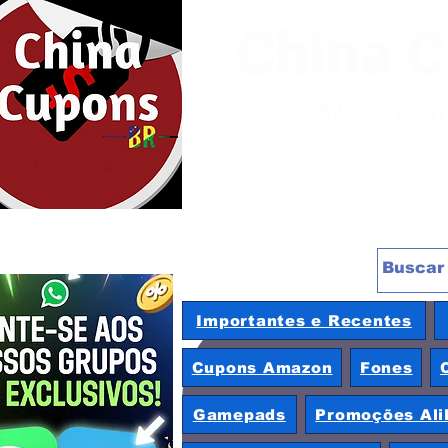
China 
Site de pro
Importantes e Recentes
Cupons Amazon
Fones
Gamepads
Promoções Ali