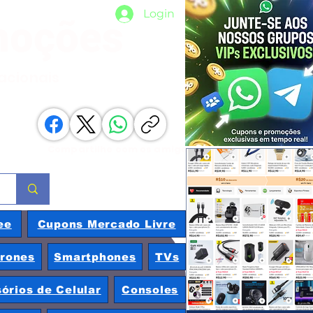
Login
moções
nacionais
Compartilhe com os amigos
ee
Cupons Mercado Livre
rones
Smartphones
TVs
órios de Celular
Consoles