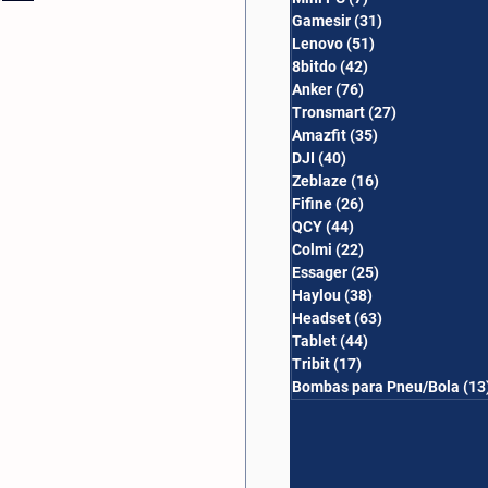
Gamesir
(31)
31 posts
Lenovo
(51)
51 posts
8bitdo
(42)
42 posts
Anker
(76)
76 posts
Tronsmart
(27)
27 posts
Amazfit
(35)
35 posts
DJI
(40)
40 posts
Zeblaze
(16)
16 posts
Fifine
(26)
26 posts
QCY
(44)
44 posts
Colmi
(22)
22 posts
Essager
(25)
25 posts
Haylou
(38)
38 posts
Headset
(63)
63 posts
Tablet
(44)
44 posts
Tribit
(17)
17 posts
Bombas para Pneu/Bola
(13