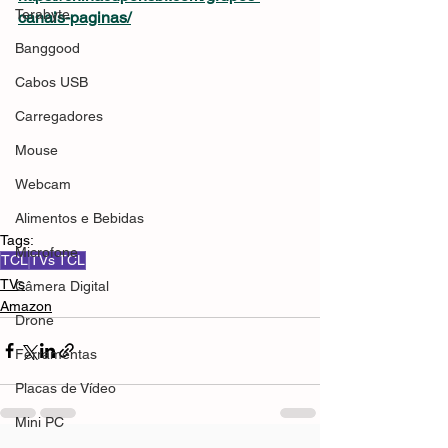
Terabyte
canais-paginas/
Banggood
Cabos USB
Carregadores
Mouse
Webcam
Alimentos e Bebidas
Tags:
Microfone
TCL
TVs TCL
TVs
Câmera Digital
Amazon
Drone
Ferramentas
Placas de Vídeo
Mini PC