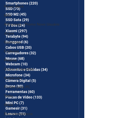
Smartphones
(220)
220 posts
Power Bank
SSD
(73)
73 posts
SSD M2
(45)
45 posts
Mifa
SSD Sata
(29)
29 posts
AliExpress - Promo Novo Usuário
TV Box
(24)
24 posts
Xiaomi
(297)
297 posts
Jogos
Terabyte
(94)
94 posts
Banggood
(6)
6 posts
Gabinetes
Cabos USB
(20)
20 posts
Cadeiras
Carregadores
(32)
32 posts
Mouse
(68)
68 posts
Realme
Webcam
(10)
10 posts
Copos e Garrafas
Alimentos e Bebidas
(34)
34 posts
Microfone
(34)
34 posts
Notebooks
Câmera Digital
(5)
5 posts
Drone
(80)
80 posts
Fontes para PC
Ferramentas
(60)
60 posts
Temu
Placas de Vídeo
(133)
133 posts
Mini PC
(7)
7 posts
Shein
Gamesir
(31)
31 posts
Eletrodomésticos
Lenovo
(51)
51 posts