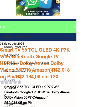
Post
Todos Produtos
31 de out. de 2025
Todos Produtos
Smart TV 55 TCL QLED 4K P7K
AliExpress
WiFi Bluetooth Google TV
HDR10+ Dolby Atmos Dolby
AliExpress - Estoque no Brasil
Vision 55P7K(Amazon)R$2.018
Mercado Livre
no Pix/R$2.184,99 em 12X
Shopee
Avaliado com NaN de 5 estrelas.
Smart TV 55 TCL QLED 4K P7K WiFi 
Amazon
Bluetooth Google TV HDR10+ Dolby Atmos 
Kabum
Dolby Vision 55P7K(Amazon)
R$2.018,05 no Pix
Magazine Luiza