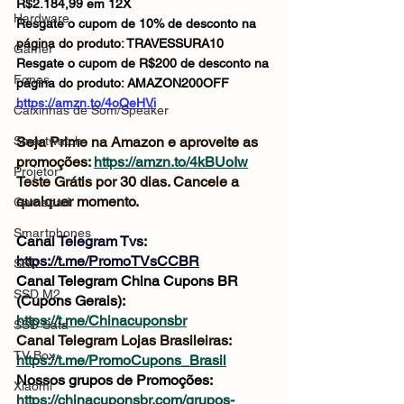
R$2.184,99 em 12X
Hardware
Resgate o cupom de 10% de desconto na 
página do produto: TRAVESSURA10
Gamer
Resgate o cupom de R$200 de desconto na 
Fones
página do produto: AMAZON200OFF
https://amzn.to/4oQeHVi
Caixinhas de Som/Speaker
Smartwatch
Seja Prime na Amazon e aproveite as 
promoções: 
https://amzn.to/4kBUoIw
Projetor
Teste Grátis por 30 dias. Cancele a 
qualquer momento.
Gamepad
Smartphones
Canal 
Telegram Tvs: 
https://t.me/PromoTVsCCBR
SSD
Canal Telegram China Cupons BR 
SSD M2
(Cupons Gerais): 
https://t.me/Chinacuponsbr
SSD Sata
Canal Telegram Lojas Brasileiras: 
TV Box
https://t.me/PromoCupons_Brasil
Nossos grupos de Promoções: 
Xiaomi
https://chinacuponsbr.com/grupos-