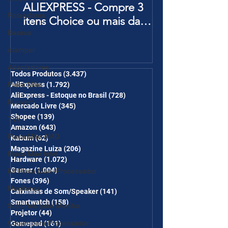
ALIEXPRESS - Compre 3
Roteadores
itens Choice ou mais da
Página de Promoções e
Baseus
Ganhe Frete Grátis(R$10 de
iclamper
desc em 6 itens/R$25 de
Adaptadores
desc em 10 itens) OS
Todos Produtos
(3.437)
3.437 posts
Placa Mãe
AliExpress
(1.792)
1.792 posts
CUPONS SÃO VÁLIDOS NO
AliExpress - Estoque no Brasil
(728)
728 posts
COMBO
Nuuvem
Mercado Livre
(345)
345 posts
Shopee
(139)
139 posts
TVs
Amazon
(643)
643 posts
Placa Mãe AMD
Kabum
(62)
62 posts
Magazine Luiza
(206)
206 posts
Placa Mãe Intel
Hardware
(1.072)
1.072 posts
Gamer
(1.004)
1.004 posts
Kit Placa Mãe+Processador
Fones
(396)
396 posts
Monitores
Caixinhas de Som/Speaker
(141)
141 posts
Smartwatch
(158)
158 posts
Suportes para Monitor
Projetor
(44)
44 posts
Cooler para Processador
Gamepad
(161)
161 posts