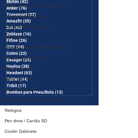
8bitdo
(42)
42 posts
Memória Ram DDR5 Notebook
Anker
(76)
76 posts
Tronsmart
(27)
27 posts
Acessórios de Celular
Amazfit
(35)
35 posts
Câmera de Segurança
DJI
(40)
40 posts
Zeblaze
(16)
16 posts
MousePads
Fifine
(26)
26 posts
QCY
(44)
44 posts
Memórtia Ram DDR4 Notebook
Colmi
(22)
22 posts
Roupas e Acessórios
Essager
(25)
25 posts
Haylou
(38)
38 posts
Robô Aspirador
Headset
(63)
63 posts
Mesa para PC
Tablet
(44)
44 posts
Tribit
(17)
17 posts
Impressoras 3D
Bombas para Pneu/Bola
(13)
13 posts
Veículos de Controle Remoto
Relógios
Pen drive / Cartão SD
Cooler Gabinete