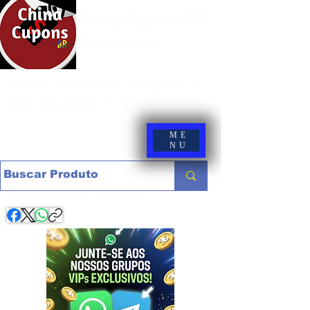
China Cupons BR -
Promoções
Site de promoções e cupons de
lojas nacionais e internacionais
ME
NU
Compartilhe com os amigos