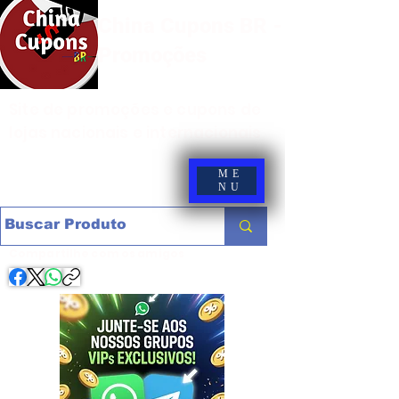
China Cupons BR -
Promoções
Site de promoções e cupons de
lojas nacionais e internacionais
ME
NU
Compartilhe com os amigos