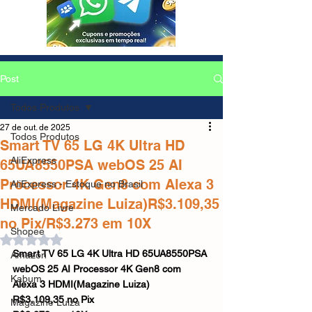
Post
Todos Produtos
27 de out. de 2025
Todos Produtos
Smart TV 65 LG 4K Ultra HD
AliExpress
65UA8550PSA webOS 25 AI
Processor 4K Gen8 com Alexa 3
AliExpress - Estoque no Brasil
HDMI(Magazine Luiza)R$3.109,35
Mercado Livre
no Pix/R$3.273 em 10X
Shopee
Avaliado com NaN de 5 estrelas.
Smart TV 65 LG 4K Ultra HD 65UA8550PSA 
Amazon
webOS 25 AI Processor 4K Gen8 com 
Kabum
Alexa 3 HDMI(Magazine Luiza)
R$3.109,35 no Pix
Magazine Luiza