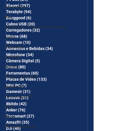
Xiaomi
(297)
297 posts
Power Bank
Terabyte
(94)
94 posts
Mifa
Banggood
(6)
6 posts
Cabos USB
(20)
20 posts
AliExpress - Promo Novo Usuário
Carregadores
(32)
32 posts
Mouse
(68)
68 posts
Jogos
Webcam
(10)
10 posts
Gabinetes
Alimentos e Bebidas
(34)
34 posts
Microfone
(34)
34 posts
Cadeiras
Câmera Digital
(5)
5 posts
Realme
Drone
(80)
80 posts
Ferramentas
(60)
60 posts
Copos e Garrafas
Placas de Vídeo
(133)
133 posts
Mini PC
(7)
7 posts
Notebooks
Gamesir
(31)
31 posts
Fontes para PC
Lenovo
(51)
51 posts
8bitdo
(42)
42 posts
Temu
Anker
(76)
76 posts
Tronsmart
(27)
27 posts
Shein
Amazfit
(35)
35 posts
Eletrodomésticos
DJI
(40)
40 posts