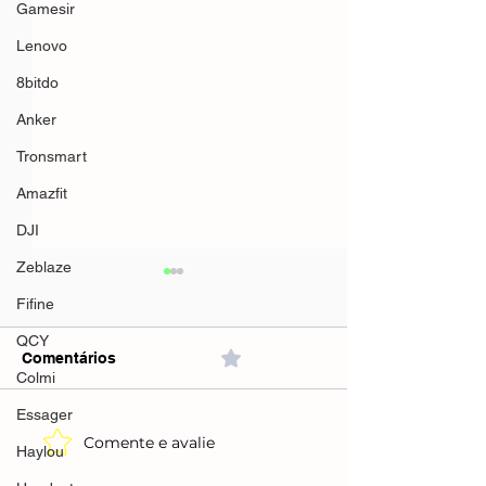
Gamesir
Lenovo
8bitdo
Anker
Tronsmart
Amazfit
DJI
Zeblaze
Fifine
QCY
Comentários
0.0 / 5 (0)
Colmi
Essager
Comente e avalie
Máquina de Cor
Haylou
Cabelo Mondial