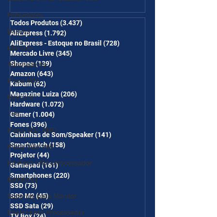
desc em 6 itens/R$25 de
Roteadores
desc em 10 itens) OS
Todos Produtos
(3.437)
3.437 posts
Baseus
AliExpress
(1.792)
1.792 posts
CUPONS SÃO VÁLIDOS NO
AliExpress - Estoque no Brasil
(728)
728 posts
iclamper
COMBO
Mercado Livre
(345)
345 posts
Shopee
(139)
139 posts
Adaptadores
Amazon
(643)
643 posts
Placa Mãe
Kabum
(62)
62 posts
Magazine Luiza
(206)
206 posts
Nuuvem
Hardware
(1.072)
1.072 posts
TVs
Gamer
(1.004)
1.004 posts
Fones
(396)
396 posts
Placa Mãe AMD
Caixinhas de Som/Speaker
(141)
141 posts
Smartwatch
(158)
158 posts
Placa Mãe Intel
Projetor
(44)
44 posts
Kit Placa Mãe+Processador
Gamepad
(161)
161 posts
Smartphones
(220)
220 posts
Monitores
SSD
(73)
73 posts
Suportes para Monitor
SSD M2
(45)
45 posts
SSD Sata
(29)
29 posts
Cooler para Processador
TV Box
(24)
24 posts