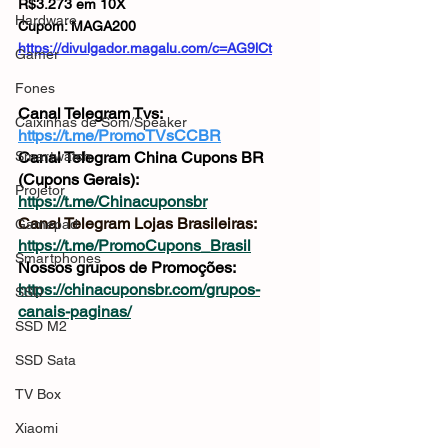
R$3.273 em 10X
Hardware
Cupom: MAGA200
https://divulgador.magalu.com/c=AG9lCt
Gamer
Fones
Canal Telegram Tvs: 
Caixinhas de Som/Speaker
https://t.me/PromoTVsCCBR
Smartwatch
Canal Telegram China Cupons BR 
(Cupons Gerais): 
Projetor
https://t.me/Chinacuponsbr
Canal Telegram Lojas Brasileiras: 
Gamepad
https://t.me/PromoCupons_Brasil
Smartphones
Nossos grupos de Promoções: 
https://chinacuponsbr.com/grupos-
SSD
canais-paginas/
SSD M2
SSD Sata
TV Box
Xiaomi