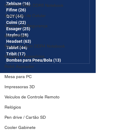
Zeblaze
(16)
16 posts
Memória Ram DDR5 Notebook
Fifine
(26)
26 posts
Acessórios de Celular
QCY
(44)
44 posts
Colmi
(22)
22 posts
Câmera de Segurança
Essager
(25)
25 posts
Haylou
(38)
38 posts
MousePads
Headset
(63)
63 posts
Memórtia Ram DDR4 Notebook
Tablet
(44)
44 posts
Tribit
(17)
17 posts
Roupas e Acessórios
Bombas para Pneu/Bola
(13)
13 posts
Robô Aspirador
Mesa para PC
Impressoras 3D
Veículos de Controle Remoto
Relógios
Pen drive / Cartão SD
Cooler Gabinete