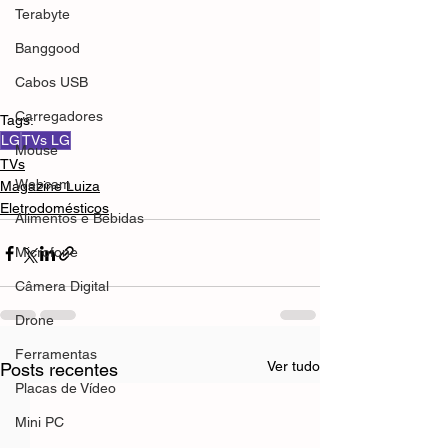
Terabyte
Banggood
Cabos USB
Carregadores
Tags:
LG
TVs LG
Mouse
TVs
Webcam
Magazine Luiza
Eletrodomésticos
Alimentos e Bebidas
Microfone
Câmera Digital
Drone
Ferramentas
Ver tudo
Posts recentes
Placas de Vídeo
Mini PC