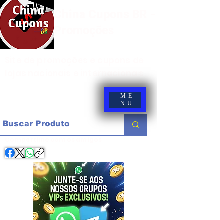
China Cupons BR -
Promoções
Site de promoções e cupons de
lojas nacionais e internacionais
ME
NU
Compartilhe com os amigos