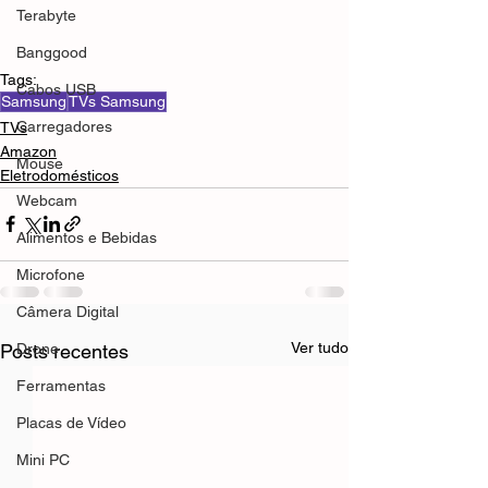
Terabyte
Banggood
Tags:
Cabos USB
Samsung
TVs Samsung
Carregadores
TVs
Amazon
Mouse
Eletrodomésticos
Webcam
Alimentos e Bebidas
Microfone
Câmera Digital
Ver tudo
Posts recentes
Drone
Ferramentas
Placas de Vídeo
Mini PC