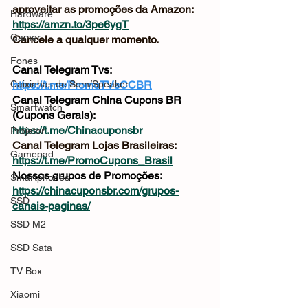
aproveitar as promoções da Amazon: 
Hardware
https://amzn.to/3pe6ygT
Gamer
Cancele a qualquer momento.
Fones
Canal Telegram Tvs: 
Caixinhas de Som/Speaker
https://t.me/PromoTVsCCBR
Canal Telegram China Cupons BR 
Smartwatch
(Cupons Gerais): 
https://t.me/Chinacuponsbr
Projetor
Canal Telegram Lojas Brasileiras: 
Gamepad
https://t.me/PromoCupons_Brasil
Nossos grupos de Promoções: 
Smartphones
https://chinacuponsbr.com/grupos-
SSD
canais-paginas/
SSD M2
SSD Sata
TV Box
Xiaomi