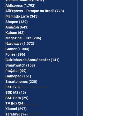
desc em 10 itens) OS
Todos Produtos
(3.437)
3.437 posts
AliExpress
(1.792)
1.792 posts
CUPONS SÃO VÁLIDOS NO
Roteadores
AliExpress - Estoque no Brasil
(728)
728 posts
COMBO
Mercado Livre
(345)
345 posts
Baseus
Shopee
(139)
139 posts
iclamper
Amazon
(643)
643 posts
Kabum
(62)
62 posts
Adaptadores
Magazine Luiza
(206)
206 posts
Placa Mãe
Hardware
(1.072)
1.072 posts
Gamer
(1.004)
1.004 posts
Nuuvem
Fones
(396)
396 posts
Caixinhas de Som/Speaker
(141)
141 posts
TVs
Smartwatch
(158)
158 posts
Placa Mãe AMD
Projetor
(44)
44 posts
Gamepad
(161)
161 posts
Placa Mãe Intel
Smartphones
(220)
220 posts
Kit Placa Mãe+Processador
SSD
(73)
73 posts
SSD M2
(45)
45 posts
Monitores
SSD Sata
(29)
29 posts
TV Box
(24)
24 posts
Suportes para Monitor
Xiaomi
(297)
297 posts
Cooler para Processador
Terabyte
(94)
94 posts