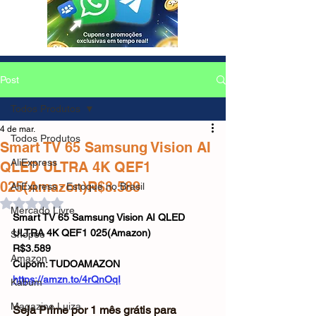
Post
Todos Produtos
4 de mar.
Todos Produtos
Smart TV 65 Samsung Vision AI
AliExpress
QLED ULTRA 4K QEF1
025(Amazon)R$3.589
AliExpress - Estoque no Brasil
Avaliado com NaN de 5 estrelas.
Mercado Livre
Smart TV 65 Samsung Vision AI QLED 
ULTRA 4K QEF1 025(Amazon)
Shopee
R$3.589
Amazon
Cupom: TUDOAMAZON
https://amzn.to/4rQnOqI
Kabum
Magazine Luiza
Seja Prime por 1 mês grátis para 