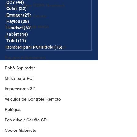
QCY
(44)
44 posts
Memória Ram DDR5 Notebook
Colmi
(22)
22 posts
Essager
(25)
25 posts
Acessórios de Celular
Haylou
(38)
38 posts
Câmera de Segurança
Headset
(63)
63 posts
Tablet
(44)
44 posts
MousePads
Tribit
(17)
17 posts
Memórtia Ram DDR4 Notebook
Bombas para Pneu/Bola
(13)
13 posts
Roupas e Acessórios
Robô Aspirador
Mesa para PC
Impressoras 3D
Veículos de Controle Remoto
Relógios
Pen drive / Cartão SD
Cooler Gabinete