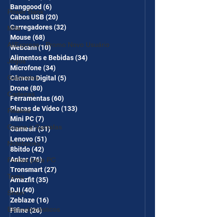
Banggood
(6)
6 posts
Power Bank
Cabos USB
(20)
20 posts
Carregadores
(32)
32 posts
Mifa
Mouse
(68)
68 posts
AliExpress - Promo Novo Usuário
Webcam
(10)
10 posts
Alimentos e Bebidas
(34)
34 posts
Jogos
Microfone
(34)
34 posts
Gabinetes
Câmera Digital
(5)
5 posts
Drone
(80)
80 posts
Cadeiras
Ferramentas
(60)
60 posts
Placas de Vídeo
(133)
133 posts
Realme
Mini PC
(7)
7 posts
Copos e Garrafas
Gamesir
(31)
31 posts
Lenovo
(51)
51 posts
Notebooks
8bitdo
(42)
42 posts
Anker
(76)
76 posts
Fontes para PC
Tronsmart
(27)
27 posts
Temu
Amazfit
(35)
35 posts
DJI
(40)
40 posts
Shein
Zeblaze
(16)
16 posts
Eletrodomésticos
Fifine
(26)
26 posts