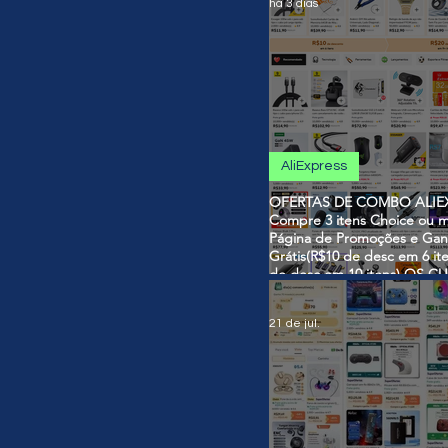
há 3 dias
AliExpress
OFERTAS DE COMBO ALIEX
Compre 3 itens Choice ou m
Página de Promoções e Gan
Grátis(R$10 de desc em 6 it
de desc em 10 itens) OS 
SÃO VÁLIDOS NO COMBO
21 de jul.