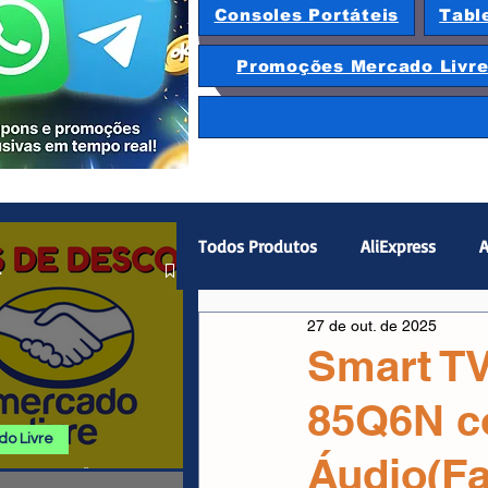
Consoles Portáteis
Tabl
Promoções Mercado Livr
Todos Produtos
AliExpress
A
.
27 de out. de 2025
Magazine Luiza
Hardware
Smart T
85Q6N co
Gamepad
Smartphones
o Livre
Áudio(Fa
 E PROMOÇÕES