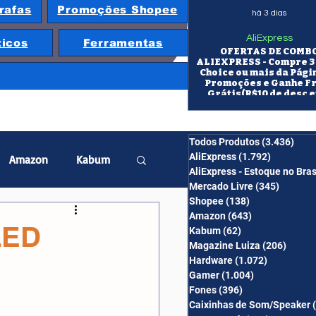
rafas
Promoções Shopee
há 3 dias
AliExpress
ticos
Ferramentas
OFERTAS DE COMB
ALIEXPRESS - Compre 3 
Choice ou mais da Pági
Promoções e Ganhe F
Grátis(R$10 de desc e
itens/R$25 de desc em 10
OS CUPONS SÃO VÁLID
COMBO
Todos Produtos
(3.436)
3.43
AliExpress
(1.792)
1.792 pos
Amazon
Kabum
AliExpress - Estoque no Bras
Mercado Livre
(345)
345 pos
Shopee
(138)
138 posts
twatch
Projetor
Amazon
(643)
643 posts
LED
Kabum
(62)
62 posts
Magazine Luiza
(206)
206 po
Hardware
(1.072)
1.072 post
erabyte
Banggood
Gamer
(1.004)
1.004 posts
Fones
(396)
396 posts
Caixinhas de Som/Speaker