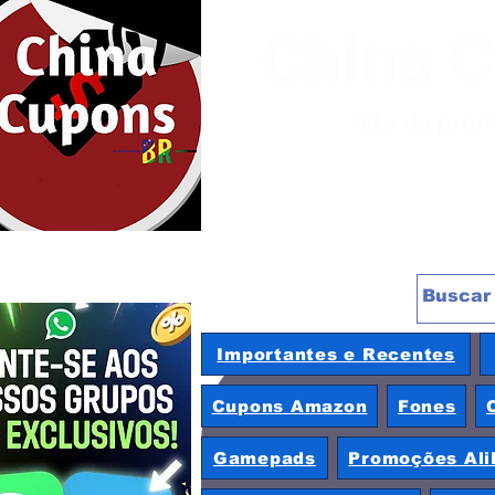
China 
Site de pro
Importantes e Recentes
Cupons Amazon
Fones
Gamepads
Promoções Ali