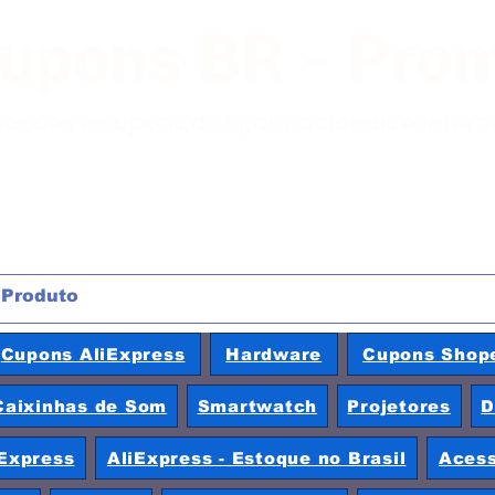
Cupons BR - Pro
moções e cupons de lojas nacionais e inter
Cupons AliExpress
Hardware
Cupons Shop
Caixinhas de Som
Smartwatch
Projetores
D
Express
AliExpress - Estoque no Brasil
Acess