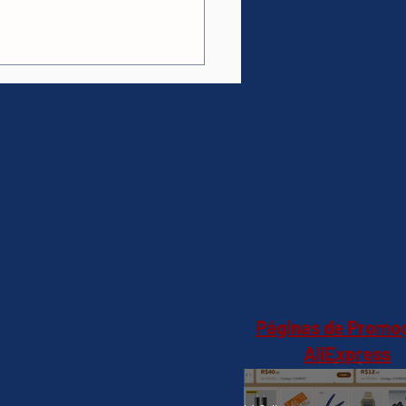
-louças Electrolux 14
iços com Função
enizar LS14E
a(Magazine
a)R$3.258,50 no pix
Páginas de Promo
AliExpress