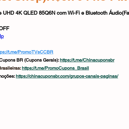
Mouse
Webcam
Alimentos e Bebidas
Microfone
e 5 estrelas.
e UHD 4K QLED 85Q6N com Wi-Fi e Bluetooth Áudio(Fa
OFF
Mp
tps://t.me/PromoTVsCCBR
Cupons BR (Cupons Gerais): 
https://t.me/Chinacuponsbr
asileiras: 
https://t.me/PromoCupons_Brasil
oções: 
https://chinacuponsbr.com/grupos-canais-paginas/