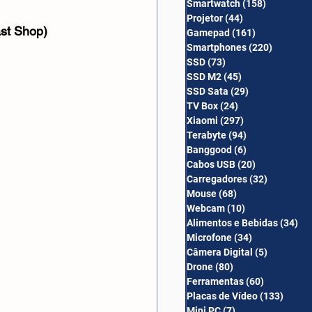
Smartwatch
(158)
158 posts
Câmera Digital
Projetor
(44)
44 posts
st Shop)
Gamepad
(161)
161 posts
Smartphones
(220)
220 post
SSD
(73)
73 posts
SSD M2
(45)
45 posts
SSD Sata
(29)
29 posts
TV Box
(24)
24 posts
Xiaomi
(297)
297 posts
Terabyte
(94)
94 posts
Banggood
(6)
6 posts
Cabos USB
(20)
20 posts
Carregadores
(32)
32 posts
Mouse
(68)
68 posts
Webcam
(10)
10 posts
Alimentos e Bebidas
(34)
34
Microfone
(34)
34 posts
Câmera Digital
(5)
5 posts
Drone
(80)
80 posts
Ferramentas
(60)
60 posts
Placas de Vídeo
(133)
133 p
Mini PC
(7)
7 posts