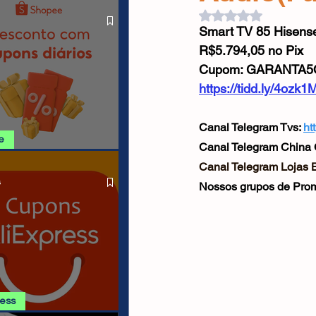
O LIVRE
Cabos USB
Carregadores
Avaliado com NaN d
Smart TV 85 Hisens
R$5.794,05 no Pix
Drone
Cupom: GARANTA5
https://tidd.ly/4ozk1
Canal Telegram Tvs: 
ht
e
Canal Telegram China 
SHOPEE 06/08
Canal Telegram Lojas Br
s
Nossos grupos de Prom
ress