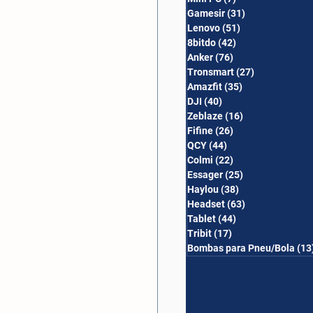
Gamesir
(31)
31 posts
Lenovo
(51)
51 posts
8bitdo
(42)
42 posts
Anker
(76)
76 posts
Tronsmart
(27)
27 posts
Amazfit
(35)
35 posts
DJI
(40)
40 posts
Zeblaze
(16)
16 posts
Fifine
(26)
26 posts
QCY
(44)
44 posts
Colmi
(22)
22 posts
Essager
(25)
25 posts
Haylou
(38)
38 posts
Headset
(63)
63 posts
Tablet
(44)
44 posts
Tribit
(17)
17 posts
Bombas para Pneu/Bola
(13