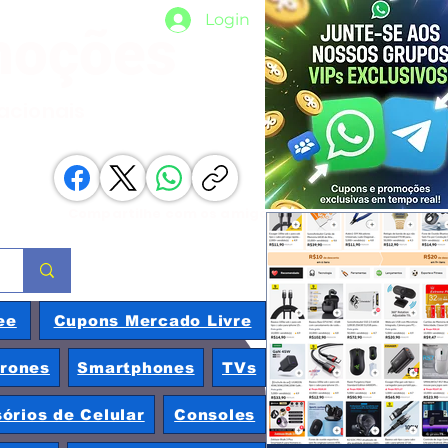
Login
moções
nacionais
Compartilhe com os amigos
ee
Cupons Mercado Livre
rones
Smartphones
TVs
órios de Celular
Consoles